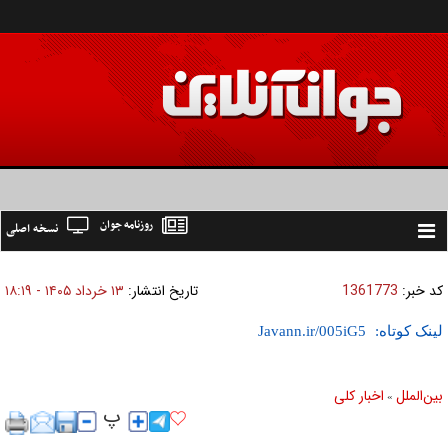
روزنامه جوان
نسخه اصلی
Toggle
navigation
کد خبر:
1361773
تاریخ انتشار:
۱۳ خرداد ۱۴۰۵ - ۱۸:۱۹
لینک کوتاه:
بين‌الملل
اخبار كلی
»