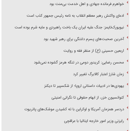
خواهرم فرمانده جهادی و اهل خدمت بی‌منت بود
ادعای واکنش رهبر معظم انقلاب به نامه رئیس جمهور کذب است
نیویورک‌تایمز: جنگ علیه ایران یک باخت راهبردی و مایه شرم بوده است
آخرین صحبت‌های پسرم دلتنگی برای رهبر شهید بود
اربعین حسینی (ع) از منظر فقه و روایت
محسن رضایی: کریدور دومی در تنگه هرمز گشوده نمی‌شود
زمان شارژ اعتبار کالابرگ تغییر کرد
یهودی‌ها در ادبیات داستانی اروپا؛ از شکسپیر تا دیکنز
کنوانسیون خزر، از ابهام حقوقی تا نگرانی امنیتی
دردسر همزمان آمریکا و اوکراین با ته کشیدن موشک‌های پاتریوت
رایزنی وزیر امور خارجه ایتالیا با عراقچی