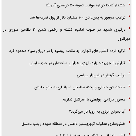
هشدار کانادا درباره عواقب تعرفه ۵۰ درصدی آمریکا
ترامپ مجبور به پس‌دادن ۱۰۰ میلیارد دلار از پول تعرفه‌ها شد
درگیری شدید در جنوب ادلب؛ کشته و زخمی شدن ۳ نظامی سوری در
دیرالزور
ترکیه تردد کشتی‌های تجاری به مقصد روسیه را در دریای سیاه محدود کرد
گزارش الجزیره درباره نابودی هزاران ساختمان در جنوب لبنان
ترامپ گرفتار در شن‌زار سیاسی
حملات توپخانه‌ای و رخنه نظامیان اسرائیلی به جنوب لبنان
مسرور بارزانی: روابطی با اسرائیل نداریم
آیا بحران انرژی به اروپا باز می‌گردد؟
خنثی‌سازی عملیات تروریستی داعش در منطقه سیده زینب دمشق
کشتی اماراتی در تنگه هرمز هدف قرار گرفت