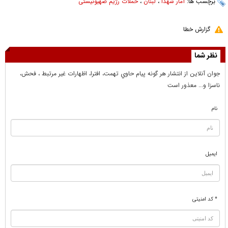
برچسب ها:
آمار شهدا
،
لبنان
،
حملات رژیم صهیونیستی
گزارش خطا
نظر شما
جوان آنلاين از انتشار هر گونه پيام حاوي تهمت، افترا، اظهارات غير مرتبط ، فحش،
ناسزا و... معذور است
نام
ایمیل
* کد امنیتی