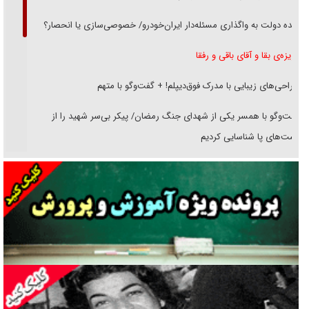
دنده دولت به واگذاری مسئله‌دار ایران‌خودرو/ خصوصی‌سازی یا انحصار؟
غریزه‌ی بقا و آقای باقی و رفقا
جراحی‌های زیبایی با مدرک فوق‌دیپلم! + گفت‌وگو با متهم
گفت‌وگو با همسر یکی از شهدای جنگ رمضان/ پیکر بی‌سر شهید را از
انگشت‌های پا شناسایی کردیم
نسلی که آنلاین الگو می‌گیرد
گفت‌وگو با آیت‌الله جاودان/ جفای مخالفان مکانت معنوی رهبر شهید را
ارتقا می‌داد
راننده مست به قانون می‌خندد
همه آقای دوربینی شده‌ایم!