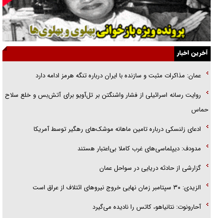
قصه ناتمام سرویس مدارس
آیا مقاومت فلسطین خلع‌سلاح می‌شود؟
الگوی وحدت‌آفرین در ادراک سیاست خارجی
آخرین اخبار
گفتگوی دکتر اخوان مدیرمسئول روزنامه جوان با برنامه تلویزیونی «نبرد
عمان: مذاکرات مثبت و سازنده با ایران درباره تنگه هرمز ادامه دارد
هرمز»
روایت رسانه اسرائیلی از فشار واشنگتن بر تل‌آویو برای آتش‌بس و خلع سلاح
امام حسین (ع) کشته سیرت‌های عصر جاهلی شد
حماس
فریاد‌ها و ناله‌های دوستان مبارزدلم را آتش می‌زد
ادعای زلنسکی درباره تامین ماهانه موشک‌های رهگیر توسط آمریکا
مدودف: دیپلماسی‌های غرب کاملا بی‌اعتبار هستند
گزارشی از حادثه دریایی در سواحل عمان
الزیدی: ۳۰ سپتامبر زمان نهایی خروج نیرو‌های ائتلاف از عراق است
آحارونوت: نتانیاهو، کاتس را نادیده می‌گیرد