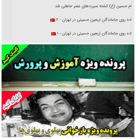
امام حسین (ع) کشته سیرت‌های عصر جاهلی شد
پیاده روی جاماندگان اربعین حسینی در تهران - ۲
پیاده روی جاماندگان اربعین حسینی در تهران - ۱
فریاد‌ها و ناله‌های دوستان مبارزدلم را آتش می‌زد
تغییر رویه دشمن در ترور از شیخ فضل‌الله تا مصباح یزدی
خرید قسطی اولش خنده و آخرش گریه است!
فوتبال و آن «بالا»!
راهبرد غافلگیری با نسل جدید پهپاد‌ها
جنجال پزشکان تقلبی در صنعت زیبایی
یهودی‌ها در ادبیات داستانی اروپا؛ از شکسپیر تا دیکنز