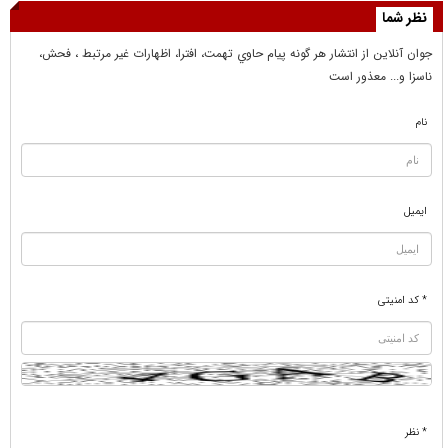
نظر شما
جوان آنلاين از انتشار هر گونه پيام حاوي تهمت، افترا، اظهارات غير مرتبط ، فحش،
ناسزا و... معذور است
نام
ایمیل
* کد امنیتی
* نظر