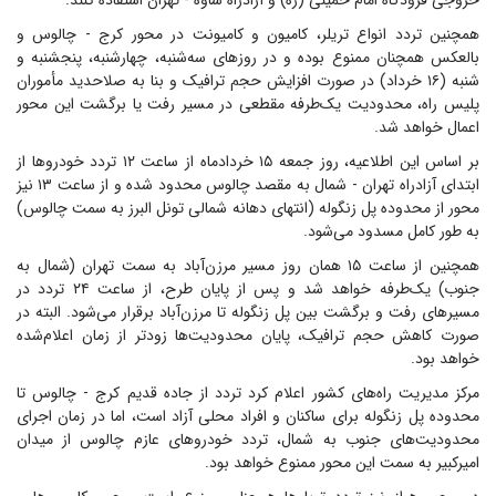
خروجی فرودگاه امام خمینی (ره) و آزادراه ساوه - تهران استفاده کنند.
همچنین تردد انواع تریلر، کامیون و کامیونت در محور کرج - چالوس و
بالعکس همچنان ممنوع بوده و در روزهای سه‌شنبه، چهارشنبه، پنجشنبه و
شنبه (۱۶ خرداد) در صورت افزایش حجم ترافیک و بنا به صلاحدید مأموران
پلیس راه، محدودیت یک‌طرفه مقطعی در مسیر رفت یا برگشت این محور
اعمال خواهد شد.
بر اساس این اطلاعیه، روز جمعه ۱۵ خردادماه از ساعت ۱۲ تردد خودروها از
ابتدای آزادراه تهران - شمال به مقصد چالوس محدود شده و از ساعت ۱۳ نیز
محور از محدوده پل زنگوله (انتهای دهانه شمالی تونل البرز به سمت چالوس)
به طور کامل مسدود می‌شود.
همچنین از ساعت ۱۵ همان روز مسیر مرزن‌آباد به سمت تهران (شمال به
جنوب) یک‌طرفه خواهد شد و پس از پایان طرح، از ساعت ۲۴ تردد در
مسیرهای رفت و برگشت بین پل زنگوله تا مرزن‌آباد برقرار می‌شود. البته در
صورت کاهش حجم ترافیک، پایان محدودیت‌ها زودتر از زمان اعلام‌شده
خواهد بود.
مرکز مدیریت راه‌های کشور اعلام کرد تردد از جاده قدیم کرج - چالوس تا
محدوده پل زنگوله برای ساکنان و افراد محلی آزاد است، اما در زمان اجرای
محدودیت‌های جنوب به شمال، تردد خودروهای عازم چالوس از میدان
امیرکبیر به سمت این محور ممنوع خواهد بود.