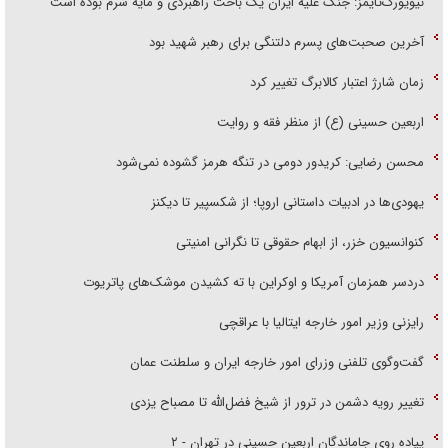
نیویورک‌تایمز: جنگ علیه ایران یک باخت راهبردی و مایه شرم بوده است
آخرین صحبت‌های پسرم دلتنگی برای رهبر شهید بود
زمان شارژ اعتبار کالابرگ تغییر کرد
اربعین حسینی (ع) از منظر فقه و روایت
محسن رضایی: کریدور دومی در تنگه هرمز گشوده نمی‌شود
یهودی‌ها در ادبیات داستانی اروپا؛ از شکسپیر تا دیکنز
کنوانسیون خزر، از ابهام حقوقی تا نگرانی امنیتی
دردسر همزمان آمریکا و اوکراین با ته کشیدن موشک‌های پاتریوت
رایزنی وزیر امور خارجه ایتالیا با عراقچی
گفت‌وگوی تلفنی وزرای امور خارجه ایران و سلطنت عمان
تغییر رویه دشمن در ترور از شیخ فضل‌الله تا مصباح یزدی
پیاده روی جاماندگان اربعین حسینی در تهران - ۲