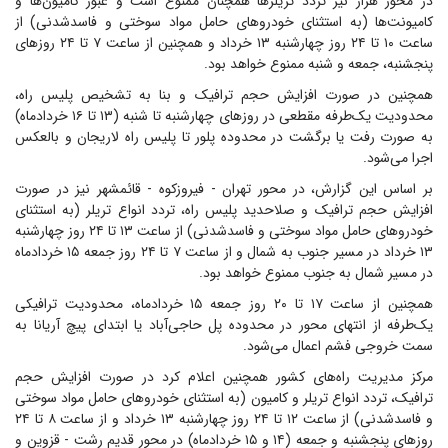
در محور هراز نیز تردد تریلرها همچنان ممنوع است و عبور کامیون‌ها و
کامیونت‌ها (به استثنای خودروهای حامل مواد سوختی و فاسدشدنی) از
ساعت ۱۰ تا ۲۴ روز چهارشنبه ۱۳ خرداد و همچنین از ساعت ۷ تا ۲۴ روزهای
پنجشنبه، جمعه و شنبه ممنوع خواهد بود.
همچنین در صورت افزایش حجم ترافیک و بنا به تشخیص پلیس راه،
محدودیت یک‌طرفه مقطعی در روزهای چهارشنبه تا شنبه (۱۳ تا ۱۶ خردادماه)
به صورت رفت یا برگشت در محدوده پلور تا پلیس راه لاریجان و بالعکس
اجرا می‌شود.
بر اساس این گزارش، در محور تهران - فیروزکوه - قائمشهر نیز در صورت
افزایش حجم ترافیک و صلاحدید پلیس راه، تردد انواع تریلر (به استثنای
خودروهای حامل مواد سوختی و فاسدشدنی) از ساعت ۱۳ تا ۲۴ روز چهارشنبه
۱۳ خرداد در مسیر جنوب به شمال و از ساعت ۷ تا ۲۴ روز جمعه ۱۵ خردادماه
در مسیر شمال به جنوب ممنوع خواهد بود.
همچنین از ساعت ۱۷ تا ۲۰ روز جمعه ۱۵ خردادماه، محدودیت ترافیکی
یک‌طرفه از انتهای محور در محدوده پل حاجی‌آباد یا ابتدای پیچ آریانا به
سمت خروجی فشم اعمال می‌شود.
مرکز مدیریت راه‌های کشور همچنین اعلام کرد در صورت افزایش حجم
ترافیک، تردد انواع تریلر و کامیون (به استثنای خودروهای حامل مواد سوختی
و فاسدشدنی) از ساعت ۱۲ تا ۲۴ روز چهارشنبه ۱۳ خرداد و از ساعت ۸ تا ۲۴
روزهای پنجشنبه و جمعه (۱۴ و ۱۵ خردادماه) در محور قدیم رشت - قزوین و