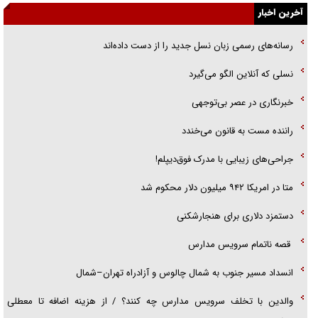
گفت‌وگو با خواهر یکی از شهدای جنگ رمضان/ خواهرم فرمانده جهادی و
آخرین اخبار
اهل خدمت بی‌منت بود
رسانه‌های رسمی زبان نسل جدید را از دست داده‌اند
جزئیات شکنجه‌هایم فراتر از آن است که در بیان بگنجد!
نسلی که آنلاین الگو می‌گیرد
گزارش «جوان» از قوانین سخت‌گیرانه ۶ قاره در برابر یورش به پاسگاه‌های
‌خبرنگاری در عصر بی‌توجهی
پلیس
راننده مست به قانون می‌خندد
جراحی‌های زیبایی با مدرک فوق‌دیپلم!
متا در امریکا ۹۴۲ میلیون دلار محکوم شد
دستمزد دلاری برای هنجارشکنی
قصه ناتمام سرویس مدارس
انسداد مسیر جنوب به شمال چالوس و آزادراه تهران–شمال
والدین با تخلف سرویس مدارس چه کنند؟ / از هزینه اضافه تا معطلی