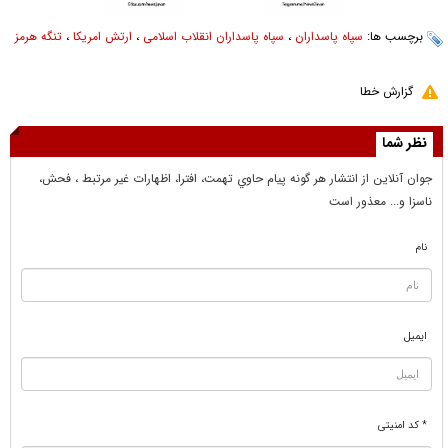
برچسب ها:
سپاه پاسداران
،
سپاه پاسداران انقلاب اسلامی
،
ارتش امریکا
،
تنگه هرمز
گزارش خطا
نظر شما
جوان آنلاين از انتشار هر گونه پيام حاوي تهمت، افترا، اظهارات غير مرتبط ، فحش،
ناسزا و... معذور است
نام
ایمیل
* کد امنیتی