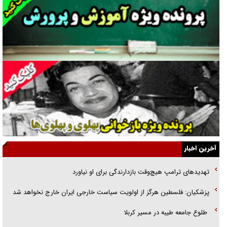
راهبرد غافلگیری با نسل جدید پهپاد‌ها
جنجال پزشکان تقلبی در صنعت زیبایی
یهودی‌ها در ادبیات داستانی اروپا؛ از شکسپیر تا دیکنز
گفت‌وگو با خواهر یکی از شهدای جنگ رمضان/ خواهرم فرمانده جهادی و
اهل خدمت بی‌منت بود
جزئیات شکنجه‌هایم فراتر از آن است که در بیان بگنجد!
گزارش «جوان» از قوانین سخت‌گیرانه ۶ قاره در برابر یورش به پاسگاه‌های
آخرین اخبار
پلیس
تهدید‌های ترامپ هیچ‌وقت بازدارندگی برای او نیاورد
تحلیل ابعاد پیام رهبر انقلاب به حزب‌الله/ مقاومت نقشه راه آینده غرب آسیا
پزشکیان: فلسطین هرگز از اولویت سیاست خارجی ایران خارج نخواهد شد
گفت‌و‌گو اختصاصی با همسر فرمانده شهید حزب‌الله لبنان/ هر شبش شب
طلوع جامعه طیبه در مسیر کربلا
قدر بود