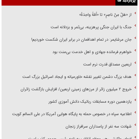
پربازدید ها
از «هَلْ مِنْ ناصِرٍ» تا «اُمَّةً واحِدَةً»
جنگ با ایران جنگی پرهزینه، بی‌ثمر و بزدلانه است
جان مرشایمر: در تمام اهدافمان در برابر ایران شکست خوردیم!
خواهرم فرمانده جهادی و اهل خدمت بی‌منت بود
اربعین مصداق قدرت نرم است
هدف بزرگ دشمن تغییر نقشه خاورمیانه و ایجاد اسرائیل بزرگ است
‌خروج ۲ میلیون زائر از مرز‌های زمینی اربعین/ افزایش بازگشت زائران
یازدهمین دوره مسابقات رباتیک دانش آموزی کشور
اطلاعیه سپاه در خصوص حمله به پایگاه هوایی آمریکا در علی السالم کویت
شهادت سه نفر از پاسداران سرافراز زنجان
ادعای واکنش رهبر معظم انقلاب به نامه رئیس جمهور کذب است