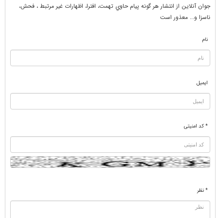
جوان آنلاين از انتشار هر گونه پيام حاوي تهمت، افترا، اظهارات غير مرتبط ، فحش،
ناسزا و... معذور است
نام
ایمیل
* کد امنیتی
* نظر