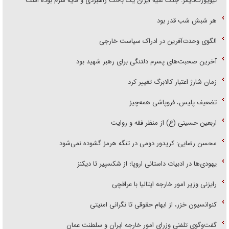
نیویورک‌تایمز: جنگ علیه ایران یک باخت راهبردی و مایه شرم بوده است
هر شبش شب قدر بود
الگوی وحدت‌آفرین در ادراک سیاست خارجی
آخرین صحبت‌های پسرم دلتنگی برای رهبر شهید بود
زمان شارژ اعتبار کالابرگ تغییر کرد
تضعیف پلیس، فروپاشی همه‌چیز
اربعین حسینی (ع) از منظر فقه و روایت
محسن رضایی: کریدور دومی در تنگه هرمز گشوده نمی‌شود
یهودی‌ها در ادبیات داستانی اروپا؛ از شکسپیر تا دیکنز
رایزنی وزیر امور خارجه ایتالیا با عراقچی
کنوانسیون خزر، از ابهام حقوقی تا نگرانی امنیتی
گفت‌وگوی تلفنی وزرای امور خارجه ایران و سلطنت عمان