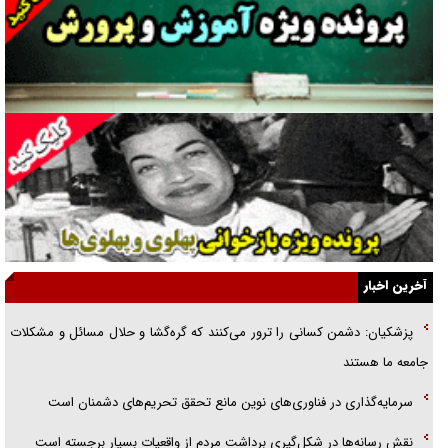
غریزه‌ی بقا و آقای باقی و رفقا
جراحی‌های زیبایی با مدرک فوق‌دیپلم! + گفت‌وگو با متهم
گفت‌وگو با همسر یکی از شهدای جنگ رمضان/ پیکر بی‌سر شهید را از
انگشت‌های پا شناسایی کردیم
نسلی که آنلاین الگو می‌گیرد
گفت‌وگو با آیت‌الله جاودان/ جفای مخالفان مکانت معنوی رهبر شهید را
ارتقا می‌داد
آخرین اخبار
راننده مست به قانون می‌خندد
پزشکیان: دشمن کسانی را ترور می‌کنند که گره‌گشا و حلال مسائل و مشکلات
همه آقای دوربینی شده‌ایم!
جامعه ما هستند
قصه ناتمام سرویس مدارس
سرمایه‌گذاری در فناوری‌های نوین مانع تحقق تحریم‌های دشمنان است
آیا مقاومت فلسطین خلع‌سلاح می‌شود؟
نقش رسانه‌ها در شکل‌گیری برداشت مردم از واقعیات بسیار برجسته است