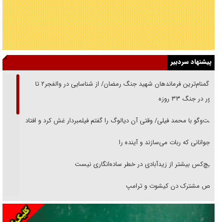
پیشنهاد سردبیر
از گمنام‌ترین فرماندهان شهید جنگ رمضان/ از شناسایی در والفجر۲ تا
حضور در جنگ ۳۳ روزه
گفت‌وگو با محمد فیلی/ وقتی آن دیالوگ را گفتم فیلمبردار غش کرد و افتاد
نوجوانانی که ربات می‌سازند و آینده را
هیچ‌کس بیشتر از زیدآبادی در خطر ساده‌انگاری نیست
رقص مشترک دن کیشوت و ترامپ
دنده دولت به واگذاری مسئله‌دار ایران‌خودرو/ خصوصی‌سازی یا انحصار؟