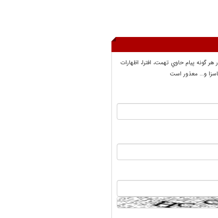
ر هر گونه پيام حاوي تهمت، افترا، اظهارات
سزا و... معذور است