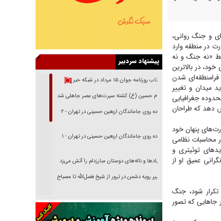
ای و جنگ روانی،
رت در منطقه وارد
ایط «نه جنگ و نه
پیشنهاد سردبیر
خود، در بالاترین
 فرامنطقه‌ای شدن
بازتاب روزنامه جوان ۱۵ مرداد در شبکه خبر
د میدان و تغییر
امام حسین (ع) کشته سیرت‌های عصر جاهلی شد
حدوده جغرافیایی
ش دهد که طراحان
پیاده روی جاماندگان اربعین حسینی در تهران - ۲
رت‌های پنهان خود
پیاده روی جاماندگان اربعین حسینی در تهران - ۱
در محاسبات نظامی
د‌های توئیتری و
گرانی عمیق او از
فریاد‌ها و ناله‌های دوستان مبارزدلم را آتش می‌زد
تغییر رویه دشمن در ترور از شیخ فضل‌الله تا مصباح
یزدی
ن تکرار شود، جنگ
 جا‌هایی که تصور
خرید قسطی اولش خنده و آخرش گریه است!
فوتبال و آن «بالا»!