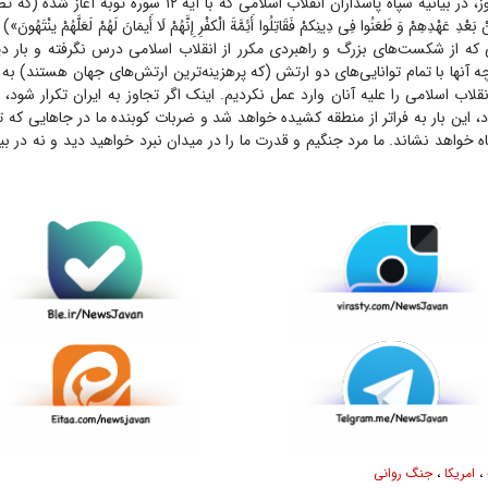
به گزارش سپاه نیوز، در بیانیه سپاه پاسداران انقلاب اسلامی که با آیه ۲
ِنْ بَعْدِ عَهْدِهِمْ وَ طَعَنُوا فِی دِینِکمْ فَقَاتِلُوا أَئِمَّةَ الْکفْرِ إِنَّهُمْ لَا أَیمَانَ لَهُمْ لَعَلَّهُمْ ی
 که از شکست‌های بزرگ و راهبردی مکرر از انقلاب اسلامی درس نگرفته و بار دیگ
ه آنها با تمام توانایی‌های دو ارتش (که پرهزینه‌ترین ارتش‌های جهان هستند) به م
لاب اسلامی را علیه آنان وارد عمل نکردیم. اینک اگر تجاوز به ایران تکرار شود،
، این بار به فراتر از منطقه کشیده خواهد شد و ضربات کوبنده ما در جا‌هایی که تص
ه خواهد نشاند. ما مرد جنگیم و قدرت ما را در میدان نبرد خواهید دید و نه در بیا
،
امریکا
،
جنگ روانی