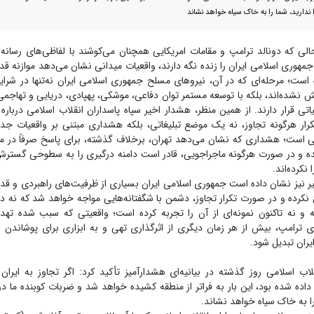
 ندارید، شما را به خاک سیاه خواهد نشاند
لی که دونالد ترامپ و مقامات امریکایی همچنان می‌کوشند با لفاظی‌های رسانه‌
مهوری اسلامی ایران را زنده نگه دارند، واقعیات میدانی نشان می‌دهد موازنه قد
 است؛ مرحله‌ای که در آن، نیرو‌های مسلح جمهوری اسلامی ایران نه‌تنها در شر
نشده‌اند، بلکه با توسعه مستمر توان دفاعی، موشکی، پهپادی، دریایی و تهاجمی 
ی قرار دارند. از همین منظر، هشدار اخیر سپاه پاسداران انقلاب اسلامی درباره
ر هرگونه تجاوز، نه یک موضع تبلیغاتی، بلکه هشداری مبتنی بر واقعیات جدی
گی است؛ هشداری که نشان می‌دهد تهران، برخلاف گذشته، برای پاسخ صرفاً در م
 و در صورت هرگونه ماجراجویی، قادر است دامنه درگیری را به سطوحی گستر
نکرده‌اند.
ر نیز نشان داده است جمهوری اسلامی ایران بسیاری از ظرفیت‌های راهبردی و قد
ن نکرده و در صورت تکرار تجاوز، دشمن با شگفتانه‌هایی مواجه خواهد شد که نه 
ه و نه تاکنون نمونه‌ای از آن را تجربه کرده است؛ واقعیتی که سبب شده تهدی
ی ترامپ، بیش از هر زمان دیگری از اثرگذاری تهی و به ابزاری برای پوشاندن ن
یران تبدیل شود.
لاب اسلامی روز گذشته در بیانیه‌ای هشدارآمیز تأکید کرد: اگر تجاوز به ایرا
داده شده بود، این بار به فراتر از منطقه کشیده خواهد شد و ضربات کوبنده ما در
 را به خاک سیاه خواهد نشاند.