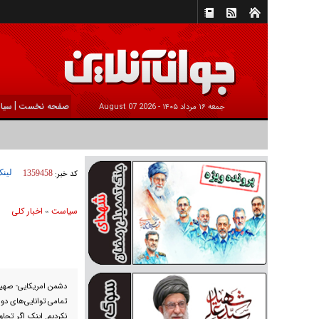
|
صفحه نخست
سیا
جمعه ۱۶ مرداد ۱۴۰۵ -
2026 August 07
لینک
کد خبر:
1359458
سیاست
اخبار کلی
»
دشمن امریکایی- صهیونی
تمامی توانایی‌های دو 
نکردیم. اینک اگر تجاو