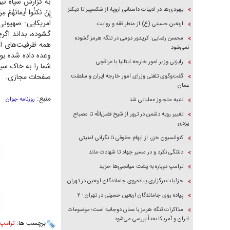
یهودی‌ها در ادبیات داستانی اروپا؛ از شکسپیر تا دیکنز
إِنْ نَکثُوا أَیمَانَهُمْ م
امریکایی- صهیونی
اربعین حسینی (ع) از منظر فقه و روایت
گشوده، بداند اگرچ
محسن رضایی: کریدور دومی در تنگه هرمز گشوده
همه ظرفیت‌های انق
نمی‌شود
وعده داده شده بود
رایزنی وزیر امور خارجه ایتالیا با عراقچی
شما را به خاک سیا
صفحات مجازی.
گفت‌وگوی تلفنی وزرای امور خارجه ایران و سلطنت
عمان
منبع:
روزنامه جوان
تنبیه متجاوز عملیاتی شد
تغییر رویه دشمن در ترور از شیخ فضل‌الله تا مصباح
یزدی
کنوانسیون خزر، از ابهام حقوقی تا نگرانی امنیتی
دلتنگی نکرد و در مسیر جهاد تا شهادت ماند
ترامپ دوباره به پشت میانجی‌ها خزید
جزئیات برگزاری پیاده‌روی جاماندگان اربعین در تهران
پیاده روی جاماندگان اربعین حسینی در تهران - ۲
مذاکرات تنگه هرمز با عمان دوجانبه است؛ موضوعات
ایران و آمریکا بعداً بررسی می‌شود
برچسب ها:
ترامپ