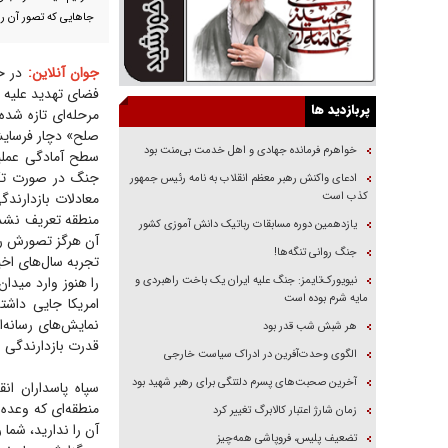
جا‌هایی که تصور آن را
جوان آنلاین:
در حا
فضای تهدید علیه ج
پربازدید ها
مرحله‌ای تازه شده
صلح» دچار فرسایش 
خواهرم فرمانده جهادی و اهل خدمت بی‌منت بود
سطح آمادگی عملیات
جنگ در صورت تکرا
ادعای واکنش رهبر معظم انقلاب به نامه رئیس جمهور
کذب است
معادلات بازدارند
منطقه تعریف نشده
یازدهمین دوره مسابقات رباتیک دانش آموزی کشور
آن هرگز تصورش را 
جنگ روانی تنگه‌ها!
تجربه سال‌های اخی
نیویورک‌تایمز: جنگ علیه ایران یک باخت راهبردی و
را هنوز وارد میدا
مایه شرم بوده است
امریکا جایی داشت
نمایش‌های رسانه‌ا
هر شبش شب قدر بود
قدرت بازدارندگی ا
الگوی وحدت‌آفرین در ادراک سیاست خارجی
آخرین صحبت‌های پسرم دلتنگی برای رهبر شهید بود
سپاه پاسداران انق
منطقه‌ای که وعده 
زمان شارژ اعتبار کالابرگ تغییر کرد
آن را ندارید، شما
تضعیف پلیس، فروپاشی همه‌چیز