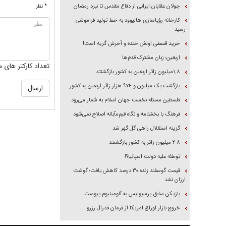
جولان عقابان ایرانی از دفاع مقدس تا نبرد رمضان
* نظر
کارخانه رؤیاسازی هالیوود به خط تولید فراموشی
رسید
خرید قسطی اولش خنده و آخرش گریه است!
اربعین؛ زبان مشترک قدم‌ها
تعداد کارکتر های م
۱.۸میلیون زائر اربعین به کشور بازگشتند
بازگشت یک میلیون و ۹۷۴ هزار زائر اربعین به کشور
فلسطین مسئله نخست جهان اسلام به شمار می‌رود
فرهنگ با بخشنامه و نگاه قیم‌مآبانه اصلاح نمی‌شود
گزینه استقلال راهی گل گهر شد
۲.۸ میلیون زائر به کشور بازگشتند
توطئه علیه دولت اسپانیا؟!
قیمت گوسفند زنده ۳۰ درصد کاهش یافت؛ گوشت
ارزان نشد
بازیکن سابق پرسپولیس به آلومینیوم پیوست
خروج بازار اوراق امریکا از فرمان فدرال رزرو