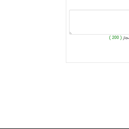
جاز
( 200 )