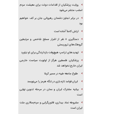
روایت پزشکیان از اقدامات دولت برای معیشت مردم
امشب منتشر می‌شود
در برابر تجاوز دشمنان رهروانی جان بر کف خواهیم
بود
ارتش کاملاً آماده است
دستگیری ۸ نفر از اشرار مسلح شاخص و مرتبطین
گروهک‌های تروریستی
تهدید‌های ترامپ هیچ‌وقت بازدارندگی برای او نیاورد
پزشکیان: فلسطین هرگز از اولویت سیاست خارجی
ایران خارج نخواهد شد
طلوع جامعه طیبه در مسیر کربلا
ایران قواعد تازه بازی در تنگه هرمز را می‌نویسد
بیانیه مشترک ایران و عمان در مرحله تدوین نهایی
است
مشروطه نماد بیداری، قانون‌گرایی و مردم‌سالاری ملت
ایران است