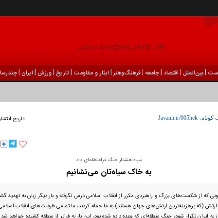
|
|
|
|
|
|
|
|
|
ست
بين‌الملل
اقتصاد
جامعه
فرهنگ‌و‌هنر
ایثار و مقاومت
تاریخ
ورزش
ايران
چندرسان
 کوتاه:
تاریخ انتشار
سپاه هشدار جنگ فرامنطقه‌ای داد
به خاک سیاه‌تان می‌نشانیم
 که از شکست‌های بزرگ و راهبردی مکرر از انقلاب اسلامی درس نگرفته و بار دیگر زبان به تهدید گشوده 
ارتش (که پرهزینه‌ترین ارتش‌های جهان هستند) به ما حمله کردند، ما تمامی ظرفیت‌های انقلاب اسلامی ر
ز به ایران تکرار شود، جنگ منطقه‌ای که وعده داده شده بود، این بار به فراتر از منطقه کشیده خواهد شد 