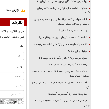
پیاده روی جاماندگان اربعین حسینی در تهران - ۱
جزئیات شکنجه‌هایم فراتر از آن است که در بیان
گزارش خطا
بگنجد!
ادامه حیات بنگاه‌های اقتصادی بدون حمایت جدی
نظر شما
مالیاتی و بیمه‌ای ممکن نیست
وزیر صمت عازم پاکستان شد
جوان آنلاين از انتشا
غير مرتبط ، فحش، نا
تنگه ملک ماست | این‌بار بدون حتی نظر امریکا
تفاهم با عمان به معنای بازگشایی تنگه هرمز نیست
نام
فوتبال و آن «بالا»!
صرفه‌جویی مردم ۲ هزار مگاوات برق تولید کرد
راهبرد غافلگیری با نسل جدید پهپاد‌ها
ایمیل
مواضع حکیمانه رهبر معظم انقلاب، نصب العین همه
مسئولان نظام باشد
آمریکا تحریم‌های یک شرکت هواپیمایی عراقی را لغو
* کد امنیتی
کرد
مقاومت نقشه راه آینده غرب آسیاست
اربعین حسینی؛ یکی از بزرگ‌ترین تجمع‌های سالانه
جهان