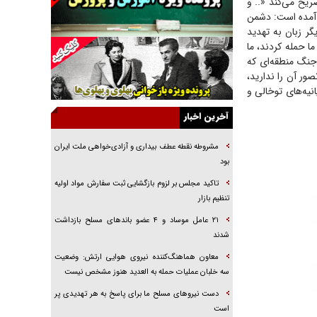
۱ سوره توبه آغاز شده (که تصریح می‌کند «.. وَ
نْتَهُونَ») آمده است: دشمن
راهبرد غافلگیری با نسل جدید پهپاد‌ها
ر زبان به تهدید
جنجال پزشکان تقلبی در صنعت زیبایی
ا حمله کردند، ما
 جنگ منطقه‌ای که
یهودی‌ها در ادبیات داستانی اروپا؛ از شکسپیر تا
ور آن را ندارید،
دیکنز
نیه‌های توخالی و
گفت‌وگو با خواهر یکی از شهدای جنگ رمضان/
خواهرم فرمانده جهادی و اهل خدمت بی‌منت بود
آخرین اخبار
جزئیات شکنجه‌هایم فراتر از آن است که در بیان
بگنجد!
مشروطه نقطه عطف بیداری و آزادی‌خواهی ملت ایران
بود
گزارش «جوان» از قوانین سخت‌گیرانه ۶ قاره در
برابر یورش به پاسگاه‌های پلیس
تاکید مجلس بر لزوم بازگشایی ثبت سفارش مواد اولیه
تنظیم بازار
تحلیل ابعاد پیام رهبر انقلاب به حزب‌الله/ مقاومت
نقشه راه آینده غرب آسیا
۲۱ عامل موساد و ۴ عضو باند‌های مسلح بازداشت
شدند
معاون هماهنگ‌کننده نیروی هوایی ارتش: وضعیت
سه خلبان عملیات حمله به العدید هنوز مشخص نیست
دست نیرو‌های مسلح ما برای پاسخ به هر تهدیدی پر
است