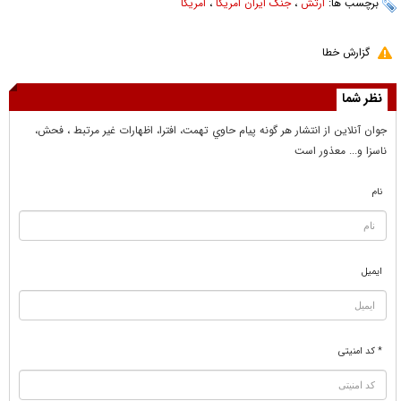
برچسب ها:
ارتش
،
جنگ ایران امریکا
،
امریکا
گزارش خطا
نظر شما
جوان آنلاين از انتشار هر گونه پيام حاوي تهمت، افترا، اظهارات غير مرتبط ، فحش،
ناسزا و... معذور است
نام
ایمیل
* کد امنیتی