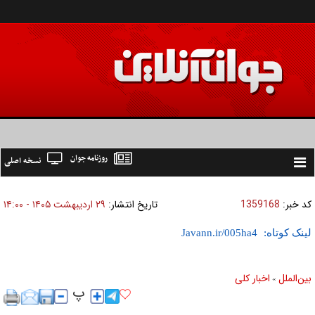
روزنامه جوان
نسخه اصلی
Toggle
navigation
کد خبر:
1359168
تاریخ انتشار:
۲۹ ارديبهشت ۱۴۰۵ - ۱۴:۰۰
لینک کوتاه:
بين‌الملل
اخبار كلی
»