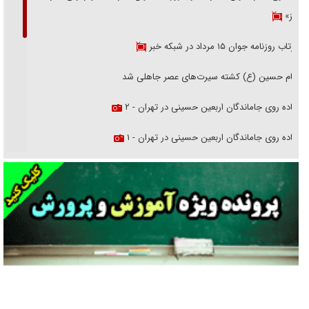
هرمز»
بازتاب روزنامه جوان ۱۵ مرداد در شبکه خبر
امام حسین (ع) کشته سیرت‌های عصر جاهلی شد
پیاده روی جاماندگان اربعین حسینی در تهران - ۲
پیاده روی جاماندگان اربعین حسینی در تهران - ۱
فریاد‌ها و ناله‌های دوستان مبارزدلم را آتش می‌زد
تغییر رویه دشمن در ترور از شیخ فضل‌الله تا مصباح یزدی
خرید قسطی اولش خنده و آخرش گریه است!
فوتبال و آن «بالا»!
راهبرد غافلگیری با نسل جدید پهپاد‌ها