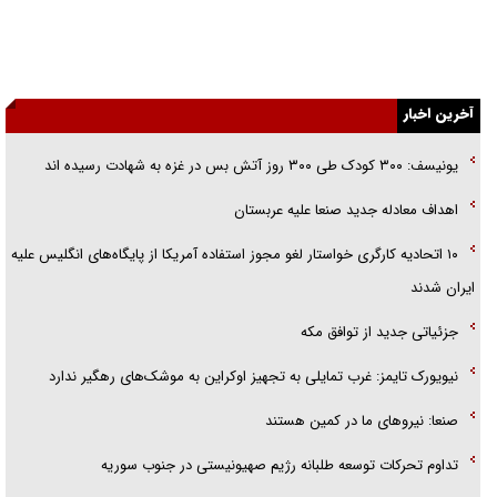
جنجال پزشکان تقلبی در صنعت زیبایی
یهودی‌ها در ادبیات داستانی اروپا؛ از شکسپیر تا دیکنز
گفت‌وگو با خواهر یکی از شهدای جنگ رمضان/ خواهرم فرمانده جهادی و
آخرین اخبار
اهل خدمت بی‌منت بود
یونیسف: ۳۰۰ کودک طی ۳۰۰ روز آتش بس در غزه به شهادت رسیده اند
جزئیات شکنجه‌هایم فراتر از آن است که در بیان بگنجد!
اهداف معادله جدید صنعا علیه عربستان
گزارش «جوان» از قوانین سخت‌گیرانه ۶ قاره در برابر یورش به پاسگاه‌های
۱۰ اتحادیه کارگری خواستار لغو مجوز استفاده آمریکا از پایگاه‌های انگلیس علیه
پلیس
ایران شدند
جزئیاتی جدید از توافق مکه
نیویورک تایمز: غرب تمایلی به تجهیز اوکراین به موشک‌های رهگیر ندارد
صنعا: نیروهای ما در کمین‌ هستند
تداوم تحرکات توسعه طلبانه رژیم صهیونیستی در جنوب سوریه