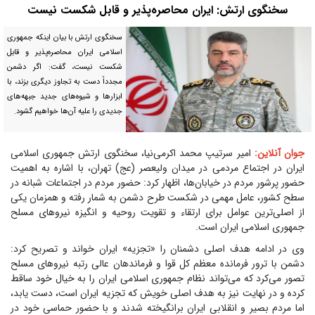
سخنگوی ارتش: ایران محاصره‌پذیر و قابل شکست نیست
سخنگوی ارتش با بیان اینکه جمهوری
اسلامی ایران محاصره‌پذیر و قابل
شکست نیست، گفت: اگر دشمن
مجدداً دست به تجاوز دیگری بزند، با
ابزارها و شیوه‌های جدید جبهه‌های
جدیدی را علیه آن‌ها خواهیم گشود.
جوان آنلاین:
امیر سرتیپ محمد اکرمی‌نیا، سخنگوی ارتش جمهوری اسلامی
ایران در اجتماع مردمی در میدان ولیعصر (عج) تهران، با اشاره به اهمیت
حضور پرشور مردم در خیابان‌ها، اظهار کرد: حضور مردم در اجتماعات شبانه در
سطح کشور، عامل مهمی در شکست طرح دشمن به شمار رفته و همزمان یکی
از اصلی‌ترین عوامل برای ارتقاء و تقویت روحیه و انگیزه نیروهای مسلح
جمهوری اسلامی ایران است.
وی در ادامه هدف اصلی دشمنان را «تجزیه» ایران خواند و تصریح کرد:
دشمن با ترور فرمانده معظم کل قوا و فرماندهان عالی رتبه نیروهای مسلح
تصور می‌کرد که می‌تواند نظام جمهوری اسلامی ایران را به خیال خود ساقط
کرده و در نهایت نیز به هدف اصلی خویش که تجزیه ایران است، دست یابد،
اما مردم بصیر و انقلابی ایران برانگیخته شدند و با حضور حماسی خود در