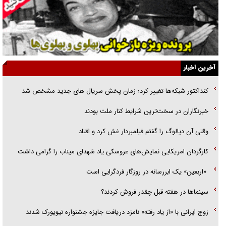
نسلی که آنلاین الگو می‌گیرد
گفت‌وگو با آیت‌الله جاودان/ جفای مخالفان مکانت معنوی رهبر شهید را
ارتقا می‌داد
آخرین اخبار
راننده مست به قانون می‌خندد
کنداکتور شبکه‌ها تغییر کرد؛ زمان پخش سریال های جدید مشخص شد
همه آقای دوربینی شده‌ایم!
خبرنگاران در سخت‌ترین شرایط کنار ملت بودند
قصه ناتمام سرویس مدارس
وقتی آن دیالوگ را گفتم فیلمبردار غش کرد و افتاد
آیا مقاومت فلسطین خلع‌سلاح می‌شود؟
کارگردان امریکایی نمایش‌های عروسکی یاد شهدای میناب را گرامی داشت
«اربعین» یک ابررسانه در روزگار فردگرایی است
سینما‌ها در هفته قبل چقدر فروش کردند؟
زوج ایرانی با «از یاد رفته» نامزد دریافت جایزه جشنواره نیویورک شدند