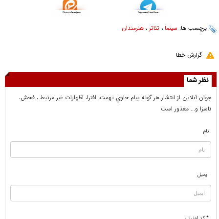
برچسب ها:
سینما
،
تئاتر
،
هنرمندان
گزارش خطا
نظر شما
جوان آنلاين از انتشار هر گونه پيام حاوي تهمت، افترا، اظهارات غير مرتبط ، فحش،
ناسزا و... معذور است
نام
ایمیل
* کد امنیتی