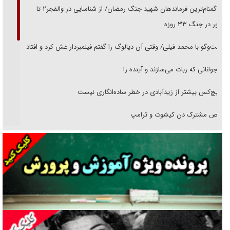
از گمنام‌ترین فرماندهان شهید جنگ رمضان/ از شناسایی در والفجر۲ تا
حضور در جنگ ۳۳ روزه
گفت‌وگو با محمد فیلی/ وقتی آن دیالوگ را گفتم فیلمبردار غش کرد و افتاد
نوجوانانی که ربات می‌سازند و آینده را
هیچ‌کس بیشتر از زیدآبادی در خطر ساده‌انگاری نیست
رقص مشترک دن کیشوت و ترامپ
دنده دولت به واگذاری مسئله‌دار ایران‌خودرو/ خصوصی‌سازی یا انحصار؟
غریزه‌ی بقا و آقای باقی و رفقا
جراحی‌های زیبایی با مدرک فوق‌دیپلم! + گفت‌وگو با متهم
گفت‌وگو با همسر یکی از شهدای جنگ رمضان/ پیکر بی‌سر شهید را از
انگشت‌های پا شناسایی کردیم