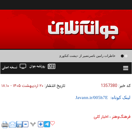
خاطرات رامین ناصرنصیر از «پشت‌ کنکوری‌ها» و رضا داوودنژاد: رضا کودک درون فعالی
روزنامه جوان
نسخه اصلی
داشت و خیلی راحت به شوق می‌آمد
Toggle
navigation
کد خبر:
1357380
تاریخ انتشار:
۲۰ ارديبهشت ۱۴۰۵ - ۱۸:۱۰
لینک کوتاه:
فرهنگ‌و‌هنر
اخبار كلی
»