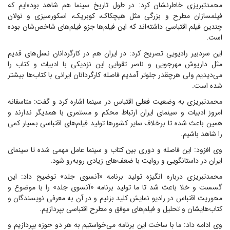
محمدتبریزی خاطرنشان کرد: در طول تاریخ سینما هم شاهد بوده‌ایم که
فیلمسازان مطرح و بزرگی مثل هیچکاک، کوبریک، اسکورسیزی و نولان
چندین فیلم اقتباسی داشته‌اند که این فیلم‌ها جزو فیلم‌های شاخص‌شان بوده
است.
این سردبیر رادیویی تصریح کرد: در ایران هم در کارگردانان نسل‌های قدیم
مثل داریوش مهرجویی و ناصر تقوایی این نزدیکی با ادبیات و کتاب را
می‌دیدیم ولی هرچقدر جلوتر آمدیم فاصله کارگردانان ایرانی با کتاب‌ها بیشتر
شده است.
محمدتبریزی به وضعیت فعلی اقتباس در سینما اشاره کرد و گفت: متاسفانه
امروز ادبیات و سینمای ایران ارتباط محکم و مستمری با همدیگر ندارند و
همین باعث شده تا برخلاف سایر کشور‌ها تولید فیلم‌های اقتباسی بسیار کمی
را شاهد باشیم.
وی افزود: این فاصله و دوری بین کتاب و سینما عامل مهمی شده تا سینمای
ایران در داستانگویی و روایت با ضعف‌های زیادی روبه‌رو شود.
محمدتبریزی درباره انگیزه تولید برنامه «آنسوی جلد» توضیح داد: این
گسست و خلا باعث شد تا ما تولید برنامه «آنسوی جلد» را با موضوع و
محوریت اقتباس در رادیو نمایش کلید بزنیم و در آن به معرفی نویسندگان و
کتاب‌هایشان و تحلیل و فیلم‌های موفق و مطرح اقتباسی بپردازیم.
وی ادامه داد: ما با ساخت این برنامه می‌خواستیم به هر دو حوزه بپردازیم و