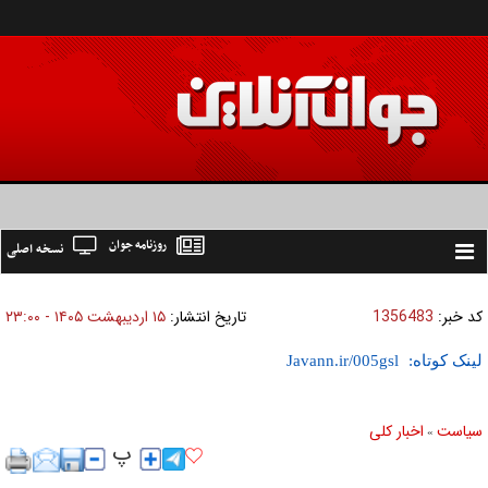
روزنامه جوان
نسخه اصلی
Toggle
navigation
کد خبر:
1356483
تاریخ انتشار:
۱۵ ارديبهشت ۱۴۰۵ - ۲۳:۰۰
لینک کوتاه:
سیاست
اخبار کلی
»