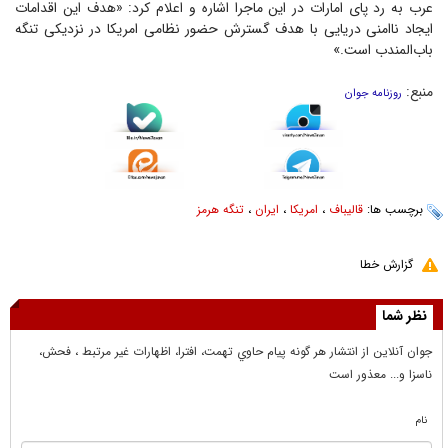
عرب به رد پای امارات در این ماجرا اشاره و اعلام کرد: «هدف این اقدامات
ایجاد ناامنی دریایی با هدف گسترش حضور نظامی امریکا در نزدیکی تنگه
باب‌المندب است.»
منبع:
روزنامه جوان
برچسب ها:
قالیباف
،
امریکا
،
ایران
،
تنگه هرمز
گزارش خطا
نظر شما
جوان آنلاين از انتشار هر گونه پيام حاوي تهمت، افترا، اظهارات غير مرتبط ، فحش،
ناسزا و... معذور است
نام