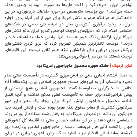
تهاجمی ایران اعتراف کرد و گفت: «آن‌ها به صورت انبوه به چندین هدف
حمله می‌کنند.» این مؤسسه متخصص در حوزه اطلاعات دریانوردی، در پی
ادامه تنش‌ها در تنگه هرمز و تلاش امریکا برای عبور از این آبراه بدون اجازه
ایران، با وجود برقراری آتش‌بس میان دو طرف، طی پیامی در شبکه‌های
اجتماعی اعلام کرد که «قایق‌های کوچک تهاجمی تندرو ایران مانع تلاش‌های
امریکا برای بازگشایی تنگه هرمز هستند. آنها توانایی حمله به اهداف خود را
دارند.» مؤسسه تانکرترکرز همچنین تصریح کرده که غرق کردن کشتی‌های
بزرگ‌تر نیروی دریایی برای بازگشایی تنگه هرمز کافی نیست. این قایق‌های
کوچک هستند که دردسر را طولانی‌تر می‌کنند.
نمای نزدیک |
حادثه فجیره محصول ماجراجویی امریکا بود
به دنبال انتشار اخباری مبنی بر آتش‌سوزی گسترده در تأسیسات نفتی بندر
فجیره و انتساب آن به نیرو‌های مسلح جمهوری اسلامی ایران، یک مقام آگاه
نظامی به خبرگزاری صداوسیما گفت: «جمهوری اسلامی هیچ برنامه‌ای از
پیش طراحی‌شده برای حمله به تأسیسات نفتی مذکور نداشته و آنچه اتفاق
افتاده، محصول ماجراجویی ارتش امریکا برای ایجاد یک معبر برای عبور
غیرقانونی کشتی‌ها از معابر ممنوع تنگه هرمز بوده است و ارتش امریکا باید
جوابگوی آن باشد. دولتمردان امریکا باید به رفتار زشت استفاده از زور در روند
دیپلماسی پایان دهند و در این منطقه حساس نفتی که اقتصاد کل کشور‌های
جهان را تحت تأثیر قرار می‌دهد، دست از ماجراجویی نظامی بردارند.» روز
گذشته رسانه لبنانی الاخبار نیز با اشاره به گسترش راهزنی دریایی در دریای