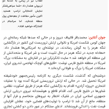
انقلاب نیز در پیامی به خدمه ناو
تریپولی هشدار داد «شما سیاهی‌لشکر
نمایش انتخاباتی ترامپ هستید.
اکنون مأمور حفاظت از جعبه‌های پول
منطقه شده‌اید، اما سرانجام در
کشتارگاه خواهید افتاد».
جوان آنلاین:
محمدباقر قالیباف دیروز و در حالی که صد‌ها شبکه رسانه‌ای در
جهان کوس شکست امریکا و ناتوانی ارتش تروریست این کشور در بازگشایی
تنگه هرمز را به گوش رساندند، در نوشته‌ای به امریکایی‌ها هشدار داد:
«معادله جدید در تنگه هرمز در حال تثبیت است و شر امریکا و متحدانش از
این منطقه کم خواهد شد.» سایت تانکرترکرز نیز در اشاره‌ای به مشکلات بزرگ
امریکا در منطقه خلیج فارس نوشت: «قایق‌های کوچک تهاجمی تندروی ایران،
مشکلات امریکا را بزرگ و طولانی کرده‌اند.»
دوشنبه‌ای که گذشت، شکست دیگری به کارنامه رئیس‌جمهور خودشیفته
امریکا تحمیل شد. در حالی که ارتش تروریستی امریکا آمده بود با عملیات
انتحاری «پروژه آزادی» اقدام به بازگشایی تنگه هرمز از طریق اسکورت نظامی
شناور‌ها در خلیج فارس کند، اقدام قاطع و هوشمندانه نیروی دریایی ارتش
جمهوری اسلامی ایران در شلیک اخطار به نیرو‌های متخاصم و فرار آنها از
منطقه، مانع از آن شد تا ترامپ با توئیت‌های فضایی خود، عطش افزایش
قیمت نفت را اندکی فروبنشاند. ادعای سنتکام در عبور دادن دو کشتی تجاری