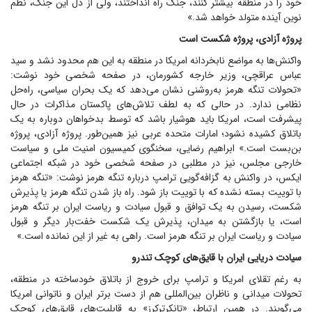
خود را در منطقه بیشتر کنند، جنگ راه انداختند، ولی از دل این جنگ، نظم
نوین آینده متولد خواهد شد.»
پروژه آزادی، پروژه شکست است
واکنش‌ها به مواضع نابخردانه امریکا در منطقه به این هم محدود نشد و سید
عباس عراقچی، وزیر خارجه کشورمان، در صفحه شخصی خود نوشت:
«تحولات تنگه هرمز به‌روشنی نشان می‌دهد که یک بحران سیاسی، راه‌حل
نظامی ندارد. در حالی که به لطف تلاش‌های پاکستان مذاکرات در حال
پیشرفت است، امریکا باید هوشیار باشد که توسط بدخواهان دوباره به یک
باتلاق کشیده نشود؛ امارات متحده عربی نیز همین‌طور. پروژه آزادی، پروژه
بن‌بست است.» ابراهیم رضایی، سخنگوی کمیسیون امنیت ملی و سیاست
خارجی مجلس، نیز در مطلبی در صفحه شخصی خود در شبکه اجتماعی
ایکس، در واکنش به گزافه‌گویی ترامپ درباره تنگه هرمز نوشت: «تنگه هرمز
با توییت بسته نشده که با توییت باز شود. راه باز شدن تنگه هرمز یا پذیرش
شکست، رسیدن به یک توافق و قبول سیادت و ریاست ایران بر تنگه هرمز
است، یا بازگشتن به میدان، پذیرش یک شکست خفت‌بار دیگر و قبول
سیادت و ریاست ایران بر تنگه هرمز است. راهی به غیر از این نمانده است.»
سیادت دریایی ایران با قایق‌های کوچک تندرو
به رغم تقلای امریکا و ترامپ برای خروج از باتلاق خودساخته در منطقه،
تحولات میدانی و ناظران بین‌المللی هم از دست برتر ایران و ناتوانی امریکا
می‌گویند. در همین ارتباط، «تانکرترکرز» به قابلیت‌های قایق‌های کوچک