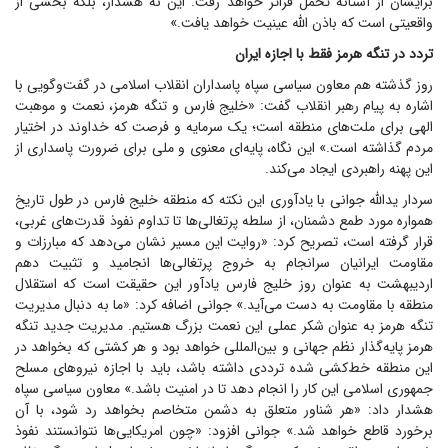
برایشان از آستانه تحمل فراتر خواهد رفت. این نه هشدار، بلکه بخشی از
واقعیتی است که باذن الله عینیت خواهد یافت.»
تردد در تنگه هرمز فقط با اجازه ایران
روز گذشته هم معاون سیاسی سپاه پاسداران انقلاب اسلامی در گفت‌وگویی با
اشاره به پیام رهبر انقلاب گفت: «خلیج فارس و تنگه هرمز، نعمت و موهبت
الهی برای ملت‌های منطقه است؛ یک سرمایه و فرصت که خداوند در اختیار
مردم گذاشته است.» این نگاه، پایه‌ای معنوی و ملی برای ضرورت پاسداری از
این پهنه راهبردی ایجاد می‌کند.
سردار یدالله جوانی با یادآوری این نکته که منطقه خلیج فارس در طول تاریخ
همواره مورد طمع دشمنان، از سلطه پرتغالی‌ها تا تداوم نفوذ قدرت‌های غربی،
قرار گرفته است، تصریح کرد: «روایت این مسیر نشان می‌دهد که مبارزات و
مقاومت ایرانیان سرانجام به خروج پرتغالی‌ها انجامید و تثبیت دهم
اردیبهشت به عنوان روز خلیج فارس یادآور این حقیقت است که استقلال
منطقه با مقاومت به دست می‌آید.» جوانی اضافه کرد: «ما به دنبال مدیریت
تنگه هرمز به عنوان شکر عملی این نعمت بزرگ هستیم. مدیریت جدید تنگه
هرمز پایه‌گذار نظم جهانی و بین‌المللی خواهد بود و هر کشتی که بخواهد در
این منطقه خط‌کشی شده ترددی داشته باشد، باید با اجازه نیرو‌های مسلح
جمهوری اسلامی این کار را انجام دهد تا در امنیت باشد.» معاون سیاسی سپاه
هشدار داد: «هر شناور متعلق به دشمن متخاصم بخواهد رد شود، با آن
برخورد قاطع خواهد شد.» جوانی افزود: «چون امریکایی‌ها نتوانستند نفوذ