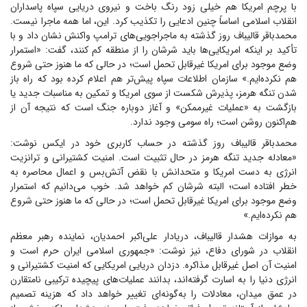
با پرچم امریکا هم خیلی زود رنگ باخت و نیروی دریایی سپاه پاسداران
انقلاب اسلامی اساساً چنین ادعایی را تکذیب کرد. این، اما همه ماجرا نیست.
محمدباقر قالیباف روز گذشته به ماجراجویی‌های ترامپ واکنش نشان داد و با
تأکید بر اینکه امریکایی‌ها باید شرشان را از منطقه کم کنند، گفت: «استمرار
وضع موجود برای امریکا غیرقابل تحمل است؛ در حالی که ما هنوز حتی شروع
هم نکرده‌ایم.» سازمان اطلاعات سپاه پیش‌تر هم اعلام کرده بود که راه باز
شدن تنگه هرمز، پذیرش شکست از سوی امریکا و تمکین به مناسبات جدید یا
بازگشت به «عملیات غیرممکن» و آغاز دوباره جنگ است که نتیجه آن از
هم‌اکنون روشن است؛ راه سومی وجود ندارد.
محمدباقر قالیباف روز گذشته در حساب کاربری خود در ایکس نوشت:
«معادله جدید تنگه هرمز در حال تثبیت است. امنیت کشتیرانی و ترانزیت
انرژی به دست امریکا و متحدانش با نقض آتش‌بس و اعمال محاصره به
خطر افتاده است؛ البته شرشان کم خواهد شد. خوب می‌دانیم که استمرار
وضع موجود برای امریکا غیرقابل تحمل است؛ در حالی که ما هنوز حتی شروع
هم نکرده‌ایم.»
به موازات هشدار قالیباف، دریادار علی‌اکبر احمدیان، نماینده رهبر معظم
انقلاب در شورای دفاع، نیز نوشت: «جمهوری اسلامی ایران حرم است و
امنیت آن اصل غیرقابل مذاکره. دزدان دریایی امریکایی که امنیت کشتیرانی و
انرژی دنیا را به اسارت گرفته‌اند، بدانند عملیات‌های پیچیده ترکیبی نامتقارن
در عمق میدان، معادلات را به‌گونه‌ای تغییر خواهد داد که هزینه تصمیم