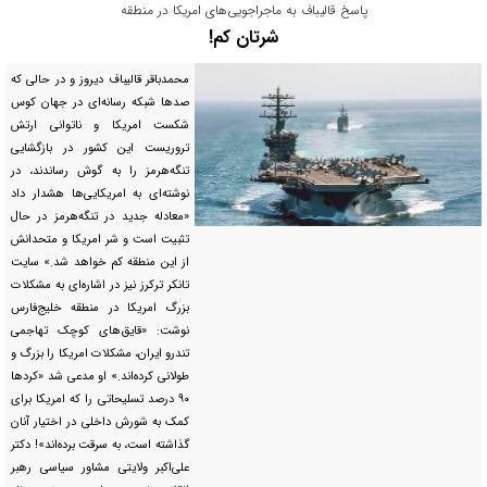
پاسخ قالیباف به ماجراجویی‌های امریکا در منطقه
شرتان کم!
محمدباقر قالیباف دیروز و در حالی که
صد‌ها شبکه رسانه‌ای در جهان کوس
شکست امریکا و ناتوانی ارتش
تروریست این کشور در بازگشایی
تنگه‌هرمز را به گوش رساندند، در
نوشته‌ای به امریکایی‌ها هشدار داد
«معادله جدید در تنگه‌هرمز در حال
تثبیت است و شر امریکا و متحدانش
از این منطقه کم خواهد شد.» سایت
تانکر ترکرز نیز در اشاره‌ای به مشکلات
بزرگ امریکا در منطقه خلیج‌فارس
نوشت: «قایق‌های کوچک تهاجمی
تندرو ایران، مشکلات امریکا را بزرگ و
طولانی کرده‌اند.» او مدعی شد «کرد‌ها
۹۰ درصد تسلیحاتی را که امریکا برای
کمک به شورش داخلی در اختیار آنان
گذاشته است، به سرقت برده‌اند»! دکتر
علی‌اکبر ولایتی مشاور سیاسی رهبر