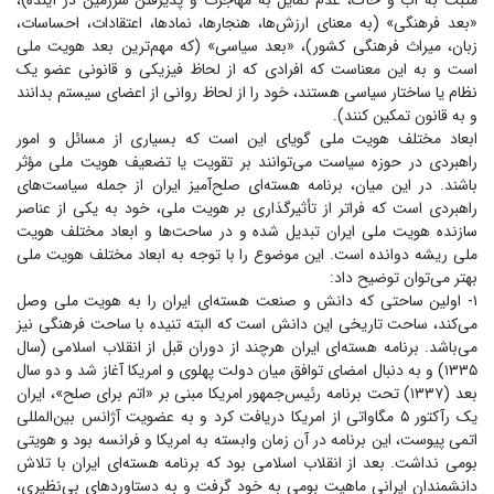
مثبت به آب و خاک، عدم تمایل به مهاجرت و پذیرفتن سرزمین در آینده)،
«بعد فرهنگی» (به معنای ارزش‌ها، هنجارها، نمادها، اعتقادات، احساسات،
زبان، میراث فرهنگی کشور)، «بعد سیاسی» (که مهم‌ترین بعد هویت ملی
است و به این معناست که افرادی که از لحاظ فیزیکی و قانونی عضو یک
نظام یا ساختار سیاسی هستند، خود را از لحاظ روانی از اعضای سیستم بدانند
و به قانون تمکین کنند).
ابعاد مختلف هویت ملی گویای این است که بسیاری از مسائل و امور
راهبردی در حوزه سیاست می‌توانند بر تقویت یا تضعیف هویت ملی مؤثر
باشند. در این میان، برنامه هسته‌ای صلح‌آمیز ایران از جمله سیاست‌های
راهبردی است که فراتر از تأثیرگذاری بر هویت ملی، خود به یکی از عناصر
سازنده هویت ملی ایران تبدیل شده و در ساحت‌ها و ابعاد مختلف هویت
ملی ریشه دوانده است. این موضوع را با توجه به ابعاد مختلف هویت ملی
بهتر می‌توان توضیح داد:
۱- اولین ساحتی که دانش و صنعت هسته‌ای ایران را به هویت ملی وصل
می‌کند، ساحت تاریخی این دانش است که البته تنیده با ساحت فرهنگی نیز
می‌باشد. برنامه هسته‌ای ایران هرچند از دوران قبل از انقلاب اسلامی (سال
۱۳۳۵) و به دنبال امضای توافق میان دولت پهلوی و امریکا آغاز شد و دو سال
بعد (۱۳۳۷) تحت برنامه رئیس‌جمهور امریکا مبنی بر «اتم برای صلح»، ایران
یک رآکتور ۵ مگاواتی از امریکا دریافت کرد و به عضویت آژانس بین‌المللی
اتمی پیوست، این برنامه در آن زمان وابسته به امریکا و فرانسه بود و هویتی
بومی نداشت. بعد از انقلاب اسلامی بود که برنامه هسته‌ای ایران با تلاش
دانشمندان ایرانی ماهیت بومی به خود گرفت و به دستاورد‌های بی‌نظیری،