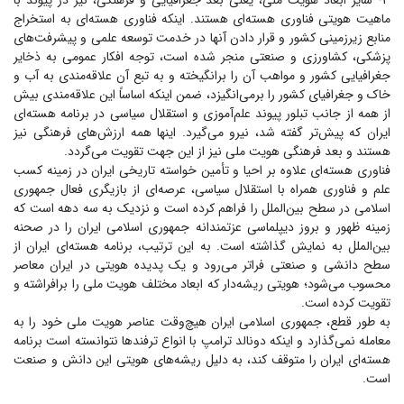
۳- سایر ابعاد هویت ملی، یعنی بعد جغرافیایی و فرهنگی، نیز در پیوند با
ماهیت هویتی فناوری هسته‌ای هستند. اینکه فناوری هسته‌ای به استخراج
منابع زیرزمینی کشور و قرار دادن آنها در خدمت توسعه علمی و پیشرفت‌های
پزشکی، کشاورزی و صنعتی منجر شده است، توجه افکار عمومی به ذخایر
جغرافیایی کشور و مواهب آن را برانگیخته و به تبع آن علاقه‌مندی به آب و
خاک و جغرافیای کشور را برمی‌انگیزد، ضمن اینکه اساساً این علاقه‌مندی بیش
از همه از جانب تبلور پیوند علم‌آموزی و استقلال سیاسی در برنامه هسته‌ای
ایران که پیش‌تر گفته شد، نیرو می‌گیرد. اینها همه ارزش‌های فرهنگی نیز
هستند و بعد فرهنگی هویت ملی نیز از این جهت تقویت می‌گردد.
فناوری هسته‌ای علاوه بر احیا و تأمین خواسته تاریخی ایران در زمینه کسب
علم و فناوری همراه با استقلال سیاسی، عرصه‌ای از بازیگری فعال جمهوری
اسلامی در سطح بین‌الملل را فراهم کرده است و نزدیک به سه دهه است که
زمینه ظهور و بروز دیپلماسی عزتمندانه جمهوری اسلامی ایران را در صحنه
بین‌الملل به نمایش گذاشته است. به این ترتیب، برنامه هسته‌ای ایران از
سطح دانشی و صنعتی فراتر می‌رود و یک پدیده هویتی در ایران معاصر
محسوب می‌شود؛ هویتی ریشه‌دار که ابعاد مختلف هویت ملی را برافراشته و
تقویت کرده است.
به طور قطع، جمهوری اسلامی ایران هیچ‌وقت عناصر هویت ملی خود را به
معامله نمی‌گذارد و اینکه دونالد ترامپ با انواع ترفند‌ها نتوانسته است برنامه
هسته‌ای ایران را متوقف کند، به دلیل ریشه‌های هویتی این دانش و صنعت
است.