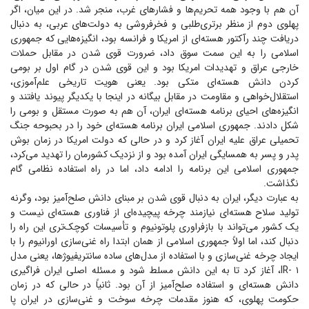
آن هم با وجود همه تحریم‌ها و فشار‌های غرب، منجر شد. در این میان، اگر
پهلوی دوم از منظر برتری‌طلبی و فخرفروشی به دولت‌های عربی، به دنبال
دریافت چند رآکتور هسته‌ای از امریکا و فرانسه بود، انگیزه‌هایی که جمهوری
اسلامی را به این سمت سوق داد، ضرورت قوی شدن در مقابل حملات
خارجی عراق و تهدیدات امریکا بود و این قوی شدن در گام اول بر بومی
کردن دانش هسته‌ای متکی بود. یعنی هویت تاریخی علم‌آموزی،
استقلال‌خواهی و مقاومت در مقابل بیگانه در اینجا با یکدیگر پیوند یافتند و
انگیزه‌های احیای برنامه هسته‌ای ایران، آن هم به صورت مستقل و بومی را
شکل دادند. جمهوری اسلامی ایران برنامه هسته‌ای خود را در بحبوحه جنگ
تحمیلی عراق علیه ایران آغاز کرد و در حالی که دولت امریکا در زمان بوش
پدر و پسر به همسایگی ایران آمده بود و از نزدیک کشورمان را تهدید می‌کرد،
جمهوری اسلامی این برنامه را ادامه داد، اما در راه استفاده نظامی گام
نگذاشت.
به عبارت دیگر، ایران به دنبال قوی شدن بر مبنای دانش صلح‌آمیز بود، وگرنه
تولید سلاح هسته‌ای نیازمند چرخه پیچیده‌ای از فناوری هسته‌ای نیست و
یک کشور می‌تواند با بازفراوری پلوتونیوم و تأسیسات کوچک‌تری این راه را
دنبال کند، اما اولاً جمهوری اسلامی از همان ابتدا راه غنی‌سازی اورانیوم را با
ایجاد چرخه غنی‌سازی و با استفاده از مدل‌های ساده سانتریفیوژها، یعنی مدل
IR- ۱، آغاز کرد تا به این دانش مسلط شود و مسئله اصلی ایران فراگیری
دانش هسته‌ای و استفاده صلح‌آمیز از آن بود. ثانیاً در حالی که در زمان
حکومت پهلوی، که هنوز مقدمات چرخه سوخت و غنی‌سازی در ایران پا