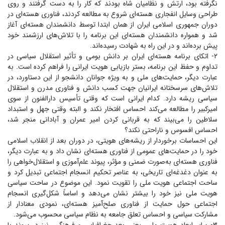
نگرفته بود، ارتش و نظامیان شاه بودند که کار را به دست گرفتند و روی
طراحی وسایل انفجاری هسته‌ای شروع به مطالعه کردند، فناوری هسته‌ای در
دوران جمهوری اسلامی ایران از همان ابتدا توسط دانشمندان هسته‌ای آغاز
شد و همواره دانشمندان هسته‌ای این برنامه را با تلاش‌های ارزشمند خود
پیش برده‌اند و در این راه به شهادت رسیده‌اند.
۲- اتکای برنامه هسته‌ای ایران بر دانش بومی و تأثیر استقلال سیاسی در
تداوم و حفظ این برنامه، بستر بازیابی هویت ایرانی را فراهم کرده است. به
عبارت دیگر، حمایت‌های ملی و به ویژه جوانان دانشجو از این دستاورد، در
تلاش‌های سرسختانه ایرانیان جهت کسب دانش و فناوری مدرن و استقلال
سیاسی ریشه دارد. کدام ایرانی است که وقتی تأسیس دارالفنون از سوی
امیرکبیر را مطالعه می‌کند احساس افتخار نکند و البته وقتی جهل و استبداد
سلاطین را می‌بیند که به قربانی کردن امیر عمران و آبادانی منجر شد،
احساس افسوس و ناراحتی نکند؟
این احساسات برخوردار از ریشه‌های هویتی، در دوران بعد از انقلاب اسلامی
خود را در حمایت‌های عمومی از فناوری هسته‌ای نشان داد و به عبارت دیگر،
فناوری هسته‌ای به‌صورت ضمنی و مؤثر، پیوند علم‌آموزی و استقلال‌خواهی را
به عنوان دغدغه‌ای تاریخی، به عناصر تحکیم انسجام اجتماعی تبدیل کرد و
ساحت اجتماعی هویت ملی را تقویت نمود. این موضوع در ساحت سیاسی
هویت ملی نیز خود را بیشتر نشان می‌دهد و اساساً شکل‌گیری انسجام
اجتماعی حول حمایت از فناوری صلح‌آمیز هسته‌ای، نمودی معنادار از
مشارکت سیاسی و احساس تعلق جامعه به نظام سیاسی محسوب می‌شود.