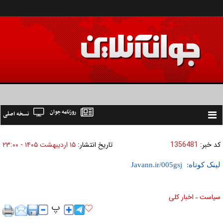
روزنامه جوان
نسخه اصلی
Toggle
navigation
کد خبر:
1356481
تاریخ انتشار:
۱۵ ارديبهشت ۱۴۰۵ - ۲۳:۰۰
لینک کوتاه:
سیاست
اخبار کلی
»