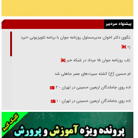
پیشنهاد سردبیر
گفتگوی دکتر اخوان مدیرمسئول روزنامه جوان با برنامه تلویزیونی «نبرد
هرمز»
بازتاب روزنامه جوان ۱۵ مرداد در شبکه خبر
امام حسین (ع) کشته سیرت‌های عصر جاهلی شد
پیاده روی جاماندگان اربعین حسینی در تهران - ۲
پیاده روی جاماندگان اربعین حسینی در تهران - ۱
فریاد‌ها و ناله‌های دوستان مبارزدلم را آتش می‌زد
تغییر رویه دشمن در ترور از شیخ فضل‌الله تا مصباح یزدی