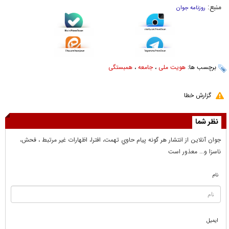
منبع:
روزنامه جوان
برچسب ها:
هویت ملی
،
جامعه
،
همبستگی
گزارش خطا
نظر شما
جوان آنلاين از انتشار هر گونه پيام حاوي تهمت، افترا، اظهارات غير مرتبط ، فحش،
ناسزا و... معذور است
نام
ایمیل