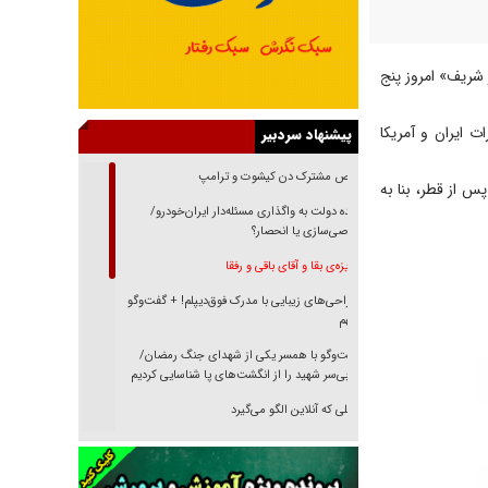
 شریف» امروز پنج
 ایران و آمریکا
پیشنهاد سردبیر
رقص مشترک دن کیشوت و ترامپ
س از قطر، بنا به
دنده دولت به واگذاری مسئله‌دار ایران‌خودرو/
خصوصی‌سازی یا انحصار؟
غریزه‌ی بقا و آقای باقی و رفقا
جراحی‌های زیبایی با مدرک فوق‌دیپلم! + گفت‌وگو
با متهم
گفت‌وگو با همسر یکی از شهدای جنگ رمضان/
پیکر بی‌سر شهید را از انگشت‌های پا شناسایی کردیم
نسلی که آنلاین الگو می‌گیرد
گفت‌وگو با آیت‌الله جاودان/ جفای مخالفان مکانت
معنوی رهبر شهید را ارتقا می‌داد