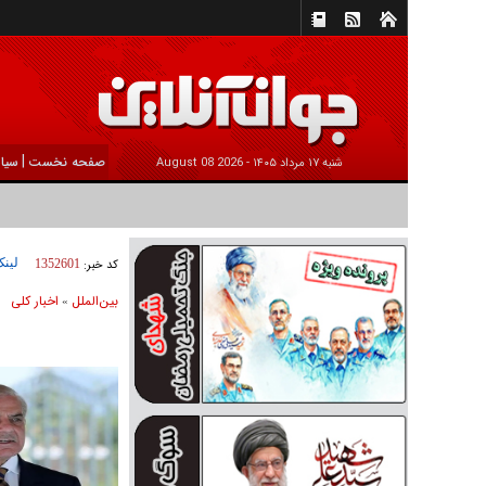
|
صفحه نخست
سیا
شنبه ۱۷ مرداد ۱۴۰۵ -
2026 August 08
لینک
کد خبر:
1352601
بين‌الملل
اخبار كلی
»