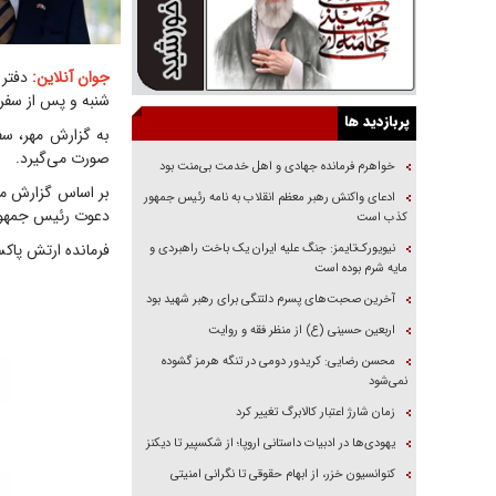
جوان آنلاین:
دفتر 
شنبه و پس از سفر
پربازدید ها
به گزارش مهر، سف
صورت می‌گیرد.
خواهرم فرمانده جهادی و اهل خدمت بی‌منت بود
بر اساس گزارش منا
ادعای واکنش رهبر معظم انقلاب به نامه رئیس جمهور
دعوت رئیس جمهور ت
کذب است
فرمانده ارتش پاکس
نیویورک‌تایمز: جنگ علیه ایران یک باخت راهبردی و
مایه شرم بوده است
آخرین صحبت‌های پسرم دلتنگی برای رهبر شهید بود
اربعین حسینی (ع) از منظر فقه و روایت
محسن رضایی: کریدور دومی در تنگه هرمز گشوده
نمی‌شود
زمان شارژ اعتبار کالابرگ تغییر کرد
یهودی‌ها در ادبیات داستانی اروپا؛ از شکسپیر تا دیکنز
کنوانسیون خزر، از ابهام حقوقی تا نگرانی امنیتی