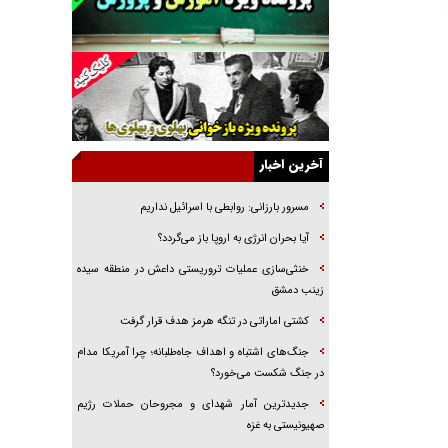
راننده مست به قانون می‌خندد
همه آقای دوربینی شده‌ایم!
قصه ناتمام سرویس مدارس
آیا مقاومت فلسطین خلع‌سلاح می‌شود؟
الگوی وحدت‌آفرین در ادراک سیاست خارجی
آخرین اخبار
گفتگوی دکتر اخوان مدیرمسئول روزنامه جوان با
برنامه تلویزیونی «نبرد هرمز»
مسرور بارزانی: روابطی با اسرائیل نداریم
امام حسین (ع) کشته سیرت‌های عصر جاهلی شد
آیا بحران انرژی به اروپا باز می‌گردد؟
فریاد‌ها و ناله‌های دوستان مبارزدلم را آتش می‌زد
خنثی‌سازی عملیات تروریستی داعش در منطقه سیده
زینب دمشق
کشتی اماراتی در تنگه هرمز هدف قرار گرفت
جنگ‌های اشتباه و اهداف جاه‌طلبانه؛ چرا آمریکا مدام
در جنگ شکست می‌خورد؟
جدیدترین آمار شهدای و مجروحان حملات رژیم
صهیونیستی به غزه