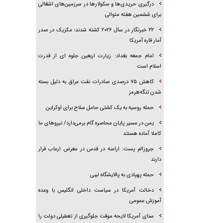
درگیری حریدی‌ها و سکولارها در سرزمین‌های اشغالی
برای ششمین هفته متوالی
۲۲ خبرنگار در سال ۲۰۲۶ کشته شدند؛ مکزیک در صدر
آمار قاره آمریکا
امام جمعه بغداد: زیارت اربعین جلوه ای از قدرت
اسلام است
کاهش ۷۵ درصدی صادرات نفت عراق به دلیل بسته
شدن تنگه‌هرمز
حمله روسیه به یک کشتی حامل سلاح برای اوکراین
یمن در مسیر پایان محاصره گام برمی‌دارد/ نیرو‌های ما
کاملا آماده هستند
جروزالم پست: ارامنه در قدس در معرض ارعاب قرار
دارند
حمله پهپادی به پالایشگاه لیبی
دخالت آمریکا در سیاست داخلی انگلیس با وعده
آموزش عمومی
سنای آمریکا لایحه موقت جلوگیری از تعطیلی دولت را