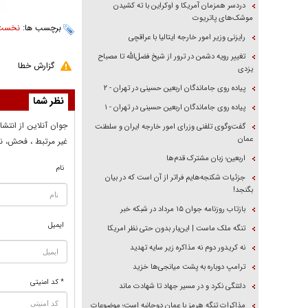
دردسر همزمان آمریکا و اوکراین با ته کشیدن
موشک‌های پاتریوت
برچسب ها:
نخست 
رایزنی وزیر امور خارجه ایتالیا با عراقچی
تغییر رویه دشمن در ترور از شیخ فضل‌الله تا مصباح
گزارش خطا
یزدی
پیاده روی جاماندگان اربعین حسینی در تهران - ۲
نظر شما
پیاده روی جاماندگان اربعین حسینی در تهران - ۱
جوان آنلاين از انتشا
گفت‌وگوی تلفنی وزرای امور خارجه ایران و سلطنت
عمان
غير مرتبط ، فحش، نا
اربعین؛ زبان مشترک قدم‌ها
نام
جزئیات شکنجه‌هایم فراتر از آن است که در بیان
بگنجد!
بازتاب روزنامه جوان ۱۵ مرداد در شبکه خبر
ایمیل
تنگه ملک ماست | این‌بار بدون حتی نظر امریکا
نه کریدور دوم نه مذاکره زیر سایه تهدید
ترامپ دوباره به پشت میانجی‌ها خزید
* کد امنیتی
دلتنگی نکرد و در مسیر جهاد تا شهادت ماند
مذاکرات تنگه هرمز با عمان دوجانبه است؛ موضوعات