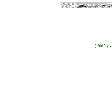
جاز
( 200 )