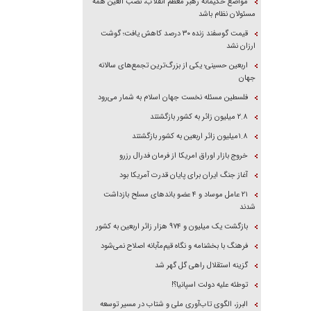
مواضع حکیمانه رهبر معظم انقلاب، نصب العین همه
مسئولان نظام باشد
قیمت گوسفند زنده ۳۰ درصد کاهش یافت؛ گوشت
ارزان نشد
اربعین حسینی؛ یکی از بزرگ‌ترین تجمع‌های سالانه
جهان
فلسطین مسئله نخست جهان اسلام به شمار می‌رود
۲.۸ میلیون زائر به کشور بازگشتند
۱.۸میلیون زائر اربعین به کشور بازگشتند
خروج بازار اوراق امریکا از فرمان فدرال رزرو
آغاز جنگ ایران برای پایان قدرت آمریکا بود
۲۱ عامل موساد و ۴ عضو باند‌های مسلح بازداشت
شدند
بازگشت یک میلیون و ۹۷۴ هزار زائر اربعین به کشور
فرهنگ با بخشنامه و نگاه قیم‌مآبانه اصلاح نمی‌شود
گزینه استقلال راهی گل گهر شد
توطئه علیه دولت اسپانیا؟!
البرز، الگوی تاب‌آوری ملی و شتاب در مسیر توسعه