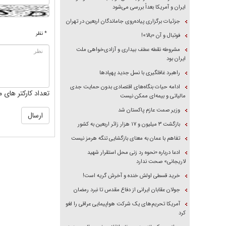
ایران و آمریکا بعداً بررسی می‌شود
جزئیات برگزاری پیاده‌روی جاماندگان اربعین در تهران
* نظر
فوتبال و آن «بالا»!
مشروطه نقطه عطف بیداری و آزادی‌خواهی ملت
ایران بود
راهبرد غافلگیری با نسل جدید پهپاد‌ها
ادامه حیات بنگاه‌های اقتصادی بدون حمایت جدی
تعداد کارکتر های م
مالیاتی و بیمه‌ای ممکن نیست
وزیر صمت عازم پاکستان شد
بازگشت ۳ میلیون و ۱۷ هزار زائر اربعین به کشور
تفاهم با عمان به معنای بازگشایی تنگه هرمز نیست
ادعا درباره «نحوه رد زنی محل استقرار شهید
لاریجانی» صحت ندارد
خرید قسطی اولش خنده و آخرش گریه است!
جولان عقابان ایرانی از دفاع مقدس تا نبرد رمضان
آمریکا تحریم‌های یک شرکت هواپیمایی عراقی را لغو
کرد