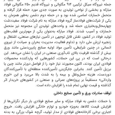
جمله نیروگاه سیکل ترکیبی ۹۱۴ مگاواتی و نیروگاه قدیم ۲۵۰ مگاواتی فولاد
مبارکه و بخشی از نواحی تولیدی به صورت جدی مورد حمله قرار گرفته و
متحمل خسارات اساسی شده بود و در حمله دوم دشمن به‌طور همزمان به
یکی از شرکت‌های فولادساز گروه فولاد مبارکه به نام شرکت فولاد سفیددشت
چهارمحال‌وبختیاری حمله شد و واحد‌های تولیدی آن مجموعه نیز متحمل
خسارات و آسیب شدند. فولاد مبارکه به‌عنوان یکی از مهم‌ترین قطب‌های
تولید فولاد در کشور، نقش قابل توجهی در تأمین نیاز‌های صنعتی، اشتغال و
زنجیره ارزش ملی دارد و تداوم فعالیت، مدیریت بحران و صیانت از نیروی
انسانی در چنین شرایطی، تأمین مواد اولیه صنایع پایین‌دستی مانند ورق
بیش از گذشته ظرفیت بالای تاب‌آوری صنعتی در ایران را نشان می‌دهد. این
درحالی است که در پی این حملات، کشور‌هایی که واردکننده محصولات
فولادی ایران بودند، اکنون مجبورند نیاز خود را از فواصل دورتر مانند چین یا
برزیل تأمین کنند. بنابراین جایگزینی تأمین‌کننده منطقه‌ای با تأمین‌کنندگان
دوردست، هزینه حمل‌ونقل و بیمه را به شدت بالا می‌برد و این «تورم
وارداتی» مستقیماً بر پروژه‌های عمرانی و صنعتی در کشور‌های خریدار اثر
گذاشته و قیمت نهایی تمام شده را افزایش داده است.
توقف صادرات ورق و تأمین صنایع داخلی
با حملات دشمن به فولاد مبارکه و سایر صنایع فولادی بار دیگر نگرانی‌ها از
افزایش قیمت کالاها، به‌ویژه خودرو و لوازم خانگی افزایش یافت. خروج
اجباری برخی کارخانه‌های فولادی از مدار تولید، گرچه شوک بزرگی به بدنه