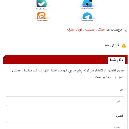
برچسب ها:
جنگ
،
صنعت
،
فولاد مبارکه
گزارش خطا
نظر شما
جوان آنلاين از انتشار هر گونه پيام حاوي تهمت، افترا، اظهارات غير مرتبط ، فحش،
ناسزا و... معذور است
نام
ایمیل