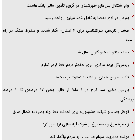
وام اشتغال پنل‌های خورشیدی در گروی تأمین مالی بانک‌هاست
بورس در اوج تقاضا به کانال ۵/۵ میلیون واحد رسید
هشدار نارنجی هواشناسی برای ۴ استان؛ رگبار شدید و سقوط سنگ در راه
است
بسته اینترنت خبرنگاران فعال شد
رییس‌کل بیمه مرکزی: برای حقوق مردم خط قرمز ندارم
تاکید صریح همتی بر تشدید نظارت بر بانک‌ها
بررسی ذخایر سد کرج در ۶ ماه/ از خالی بودن ۹۷ درصدی تا ۹۱ درصد
پرشدگی
توافق بغداد و شرکت «شورون» برای احداث خط لوله بصره به شمال عراق
زنجیره مرغ و تخم‌مرغ از شوک آزادسازی ارز عبور کرد
دولت مدیریت سهام عدالت را به مردم واگذار کند