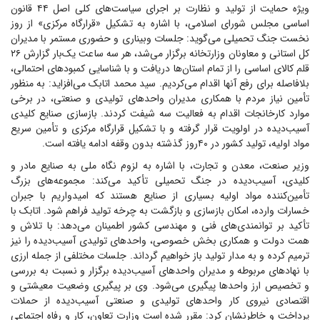
ویژه حمایت از تولید و نظارت بر اجرای سیاست‌های کلی اصل ۴۴ قانون
اساسی مجلس شورای اسلامی، با اشاره به تشکیل «قرارگاه مرکزی» از روز
نخست جنگ تحمیلی می‌گوید: جلسات وبیناری و حضوری مستمر با مدیران
کل استانی و معاونان وزارتخانه برگزار می‌شد، هر سه ساعت یک‌بار گزارش ۲۶
قلم کالای اساسی را از تمام استان‌ها دریافت و با شناسایی کمبود‌های احتمالی،
بلافاصله برای رفع آنها اقدام می‌کردیم. سید محمد اتابک می‌افزاید: به منظور
تأمین نیاز مردم با همکاری مدیران واحد‌های تولیدی و صنعتی، در برخی
موارد کارخانجات اقدام به فعالیت سه شیفت کردند. بازسازی صنایع کلیدی
آسیب‌دیده در اولویت قرار گرفته و با تشکیل قرارگاه مرکزی و تأمین سریع
مواد اولیه، تولید کشور در ۴۰روز گذشته بدون وقفه ادامه یافته است.
وزیر صنعت، معدن و تجارت، با اشاره به لزوم نگاه ملی به صنایع مادر و
کلیدی، آسیب‌دیده در جنگ تحمیلی تأکید می‌کند: مجموعه‌های بزرگ
تأمین‌کننده مواد اولیه بسیاری از صنایع هستند که امیدواریم با جبران
خسارات وارده، امکان بازسازی و بازگشت به چرخه تولید فراهم شود. اتابک با
تأکید بر توانمندی‌های فنی و مهندسی کشور اطمینان می‌دهد: با تلاش و
همت دولت و همکاری بخش خصوصی، واحد‌های تولیدی آسیب‌دیده را نیز
ترمیم کرده و به مدار تولید باز خواهیم گرداند. جلسات مختلفی از جمله ارزی
با نهاد‌های مربوطه و مدیران واحد‌های آسیب‌دیده برگزار و نسبت به بررسی
و تخصیص ارز واحد‌ها پیگیری می‌شود. وی بر پیگیری وضعیت معیشتی و
اقتصادی نیروی کار واحد‌های تولیدی و صنعتی آسیب‌دیده از حملات
پرداخت و خاطرنشان کرد: مقرر شده است وزارت تعاون، کار و رفاه اجتماعی