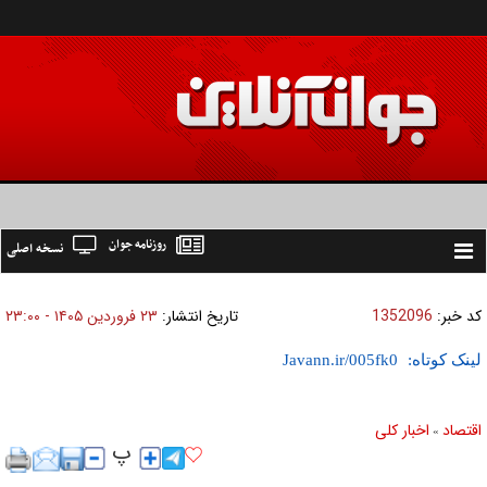
روزنامه جوان
نسخه اصلی
Toggle
navigation
کد خبر:
1352096
تاریخ انتشار:
۲۳ فروردين ۱۴۰۵ - ۲۳:۰۰
لینک کوتاه:
اقتصاد
اخبار کلی
»