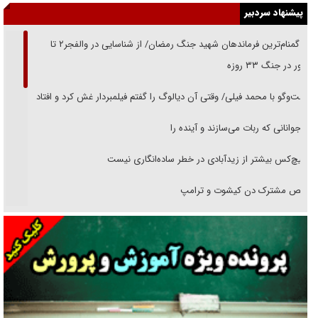
پیشنهاد سردبیر
از گمنام‌ترین فرماندهان شهید جنگ رمضان/ از شناسایی در والفجر۲ تا
حضور در جنگ ۳۳ روزه
گفت‌وگو با محمد فیلی/ وقتی آن دیالوگ را گفتم فیلمبردار غش کرد و افتاد
نوجوانانی که ربات می‌سازند و آینده را
هیچ‌کس بیشتر از زیدآبادی در خطر ساده‌انگاری نیست
رقص مشترک دن کیشوت و ترامپ
دنده دولت به واگذاری مسئله‌دار ایران‌خودرو/ خصوصی‌سازی یا انحصار؟
غریزه‌ی بقا و آقای باقی و رفقا
جراحی‌های زیبایی با مدرک فوق‌دیپلم! + گفت‌وگو با متهم
گفت‌وگو با همسر یکی از شهدای جنگ رمضان/ پیکر بی‌سر شهید را از