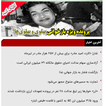
انگشت‌های پا شناسایی کردیم
نسلی که آنلاین الگو می‌گیرد
گفت‌وگو با آیت‌الله جاودان/ جفای مخالفان مکانت معنوی رهبر شهید را
ارتقا می‌داد
آخرین اخبار
راننده مست به قانون می‌خندد
شارژ «کارت امید مادر» برای بیش از ۲۵۷ هزار مادر در تیرماه
همه آقای دوربینی شده‌ایم!
آزادسازی سهام عدالت احیای حقوق مالکانه ۴۹ میلیون ایرانی است
قصه ناتمام سرویس مدارس
بازگشت فشار به بازار جهانی غذا
آیا مقاومت فلسطین خلع‌سلاح می‌شود؟
تجارت به مسیر‌های متنوع مجهز می‌شود
«ارز» خوار‌ها زیر تیغ عدالت ۲۸ نفر در پرونده تعهدات ارزی بازداشت شدند
ورود ۳/۵ میلیون تن کالا به کشور با قاعده «قبض انبار»