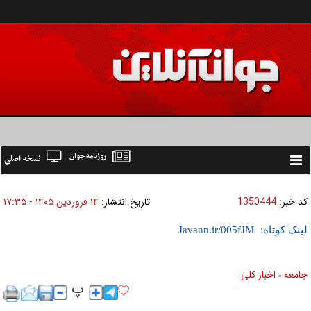
روزنامه جوان
نسخه اصلی
Toggle
navigation
کد خبر:
1350444
تاریخ انتشار:
۱۴ فروردين ۱۴۰۵ - ۱۷:۳۵
لینک کوتاه:
جامعه
اخبار كلی
»