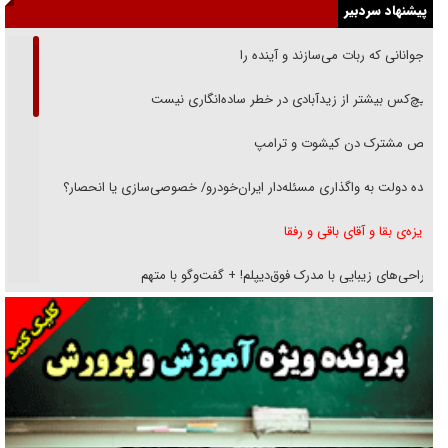
پیشنهاد سردبیر
نوجوانانی که ربات می‌سازند و آینده را
هیچ‌کس بیشتر از زیدآبادی در خطر ساده‌انگاری نیست
رقص مشترک دن کیشوت و ترامپ
دنده دولت به واگذاری مسئله‌دار ایران‌خودرو/ خصوصی‌سازی یا انحصار؟
غریزه‌ی بقا و آقای باقی و رفقا
جراحی‌های زیبایی با مدرک فوق‌دیپلم! + گفت‌وگو با متهم
گفت‌وگو با همسر یکی از شهدای جنگ رمضان/ پیکر بی‌سر شهید را از
انگشت‌های پا شناسایی کردیم
نسلی که آنلاین الگو می‌گیرد
گفت‌وگو با آیت‌الله جاودان/ جفای مخالفان مکانت معنوی رهبر شهید را