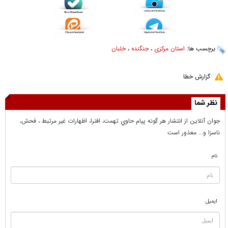
برچسب ها:
استان مرکزی
،
جنگنده
،
خلبان
گزارش خطا
نظر شما
جوان آنلاين از انتشار هر گونه پيام حاوي تهمت، افترا، اظهارات غير مرتبط ، فحش،
ناسزا و... معذور است
نام
ایمیل