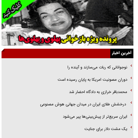
ارتقا می‌داد
راننده مست به قانون می‌خندد
همه آقای دوربینی شده‌ایم!
قصه ناتمام سرویس مدارس
آخرین اخبار
آیا مقاومت فلسطین خلع‌سلاح می‌شود؟
نوجوانانی که ربات می‌سازند و آینده را
الگوی وحدت‌آفرین در ادراک سیاست خارجی
دوران مصونیت امریکا به پایان رسیده است
گفتگوی دکتر اخوان مدیرمسئول روزنامه جوان با برنامه تلویزیونی «نبرد
محمدباقر خرازی به دادگاه احضار شد
هرمز»
درخشش طلای ایران در میدان جهانی هوش مصنوعی
ایران سریع‌تر از پیش‌بینی‌ها پیر می‌شود
‌یک مشت دلار برای جنایت