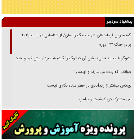
پیشنهاد سردبیر
از گمنام‌ترین فرماندهان شهید جنگ رمضان/ از شناسایی در والفجر۲ تا
حضور در جنگ ۳۳ روزه
گفت‌وگو با محمد فیلی/ وقتی آن دیالوگ را گفتم فیلمبردار غش کرد و افتاد
نوجوانانی که ربات می‌سازند و آینده را
هیچ‌کس بیشتر از زیدآبادی در خطر ساده‌انگاری نیست
رقص مشترک دن کیشوت و ترامپ
دنده دولت به واگذاری مسئله‌دار ایران‌خودرو/ خصوصی‌سازی یا انحصار؟
غریزه‌ی بقا و آقای باقی و رفقا