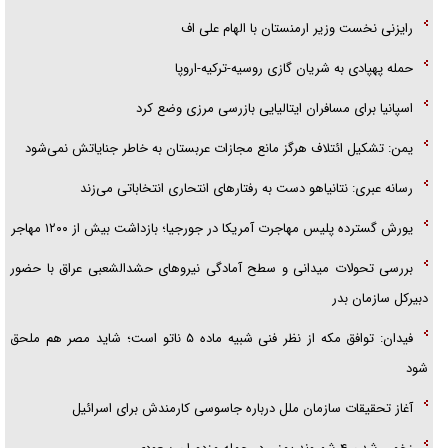
رایزنی نخست وزیر ارمنستان با الهام علی اف
حمله پهپادی به شریان گازی روسیه-ترکیه-اروپا
اسپانیا برای مسافران ایتالیایی بازرسی مرزی وضع کرد
یمن: تشکیل ائتلاف هرگز مانع مجازات عربستان به خاطر جنایاتش نمی‌شود
رسانه عبری: نتانیاهو دست به رفتار‌های انتحاری انتخاباتی می‌زند
یورش گسترده پلیس مهاجرت آمریکا در جورجیا؛ بازداشت بیش از ۱۲۰۰ مهاجر
بررسی تحولات میدانی و سطح آمادگی نیرو‌های حشدالشعبی عراق با حضور
دبیرکل سازمان بدر
فیدان: توافق مکه از نظر فنی شبیه ماده ۵ ناتو است؛ شاید مصر هم ملحق
شود
آغاز تحقیقات سازمان ملل درباره جاسوسی کارمندش برای اسرائیل