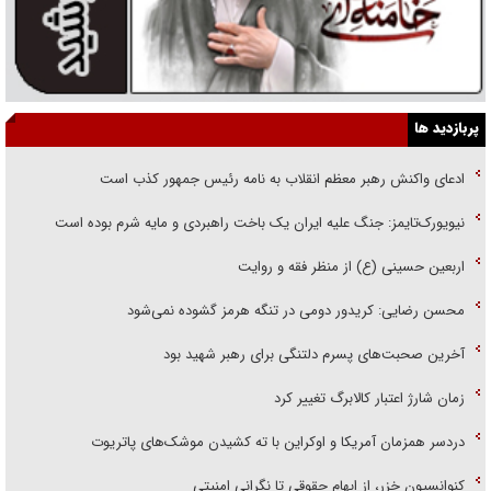
پربازدید ها
ادعای واکنش رهبر معظم انقلاب به نامه رئیس جمهور کذب است
نیویورک‌تایمز: جنگ علیه ایران یک باخت راهبردی و مایه شرم بوده است
اربعین حسینی (ع) از منظر فقه و روایت
محسن رضایی: کریدور دومی در تنگه هرمز گشوده نمی‌شود
آخرین صحبت‌های پسرم دلتنگی برای رهبر شهید بود
زمان شارژ اعتبار کالابرگ تغییر کرد
دردسر همزمان آمریکا و اوکراین با ته کشیدن موشک‌های پاتریوت
کنوانسیون خزر، از ابهام حقوقی تا نگرانی امنیتی