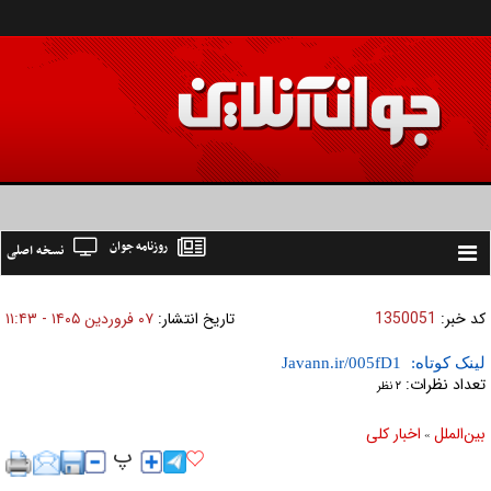
روزنامه جوان
نسخه اصلی
Toggle
navigation
کد خبر:
1350051
تاریخ انتشار:
۰۷ فروردين ۱۴۰۵ - ۱۱:۴۳
لینک کوتاه:
تعداد نظرات:
۲ نظر
بين‌الملل
اخبار كلی
»