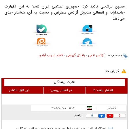
معاون عراقچی تاکید کرد: جمهوری اسلامی ایران کاملا به این اظهارات
جانبدارانه و انفعالی مدیرکل آژانس معترض و نسبت به آن، هشدار جدی
می‌دهد.
برچسب ها:
آژانس اتمی
،
رافائل گروسی
،
کاظم غریب آبادی
گزارش خطا
نظرات بینندگان
در انتظار بررسی:
غیر قابل انتشار:
انتشار یافته:
۲
ناشناس
۱۲:۵۱ - ۱۴۰۵/۰۱/۰۷
|
|
پاسخ
0
0
استاندار شیراز برو به بانکها سر بزن هیچ خود پردازی اسکناس