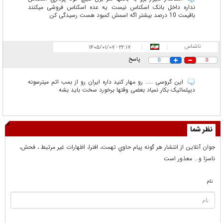
نداره داخل بانک اسکناس نیست یه عده اسکناس فروشی میکنند
باقیمت 10 درصد بیشتر اگه اسمش کمبود هست رسیدگی کن
ناشناس
۲۲:۱۷ - ۱۴۰۵/۰۱/۰۷
|
|
پاسخ
0
0
این گروسی ..... رو مهار کنید داره ایران رو از بمب اتم میترسونه
دیپلماتیک بکار نمیاد بعضی وقتها برخورد سخت باید بشه
نظر شما
جوان آنلاين از انتشار هر گونه پيام حاوي تهمت، افترا، اظهارات غير مرتبط ، فحش،
ناسزا و... معذور است
نام