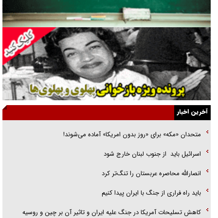
جراحی‌های زیبایی با مدرک فوق‌دیپلم! + گفت‌وگو با متهم
گفت‌وگو با همسر یکی از شهدای جنگ رمضان/ پیکر بی‌سر شهید را از
انگشت‌های پا شناسایی کردیم
نسلی که آنلاین الگو می‌گیرد
گفت‌وگو با آیت‌الله جاودان/ جفای مخالفان مکانت معنوی رهبر شهید را
ارتقا می‌داد
آخرین اخبار
راننده مست به قانون می‌خندد
متحدان «مکه» برای «روز بدون امریکا» آماده می‌شوند!
همه آقای دوربینی شده‌ایم!
اسرائيل بايد از جنوب لبنان خارج شود
قصه ناتمام سرویس مدارس
انصارالله محاصره عربستان را تنگ‌تر کرد
آیا مقاومت فلسطین خلع‌سلاح می‌شود؟
باید راه فراری از جنگ با ایران پیدا کنیم
کاهش تسلیحات آمریکا در جنگ علیه ایران و تاثیر آن بر چین و روسیه