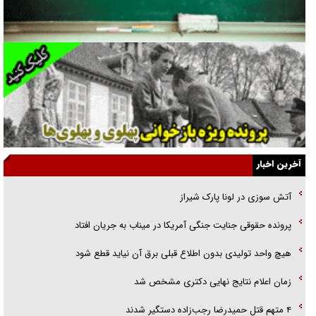
راننده مست به قانون می‌خندد
همه آقای دوربینی شده‌ایم!
قصه ناتمام سرویس مدارس
آیا مقاومت فلسطین خلع‌سلاح می‌شود؟
الگوی وحدت‌آفرین در ادراک سیاست خارجی
آخرین اخبار
گفتگوی دکتر اخوان مدیرمسئول روزنامه جوان با برنامه تلویزیونی «نبرد
آتش سوزی در لونا پارک شیراز
هرمز»
پرونده حقوقی جنایت جنگی آمریکا در میناب به جریان افتاد
امام حسین (ع) کشته سیرت‌های عصر جاهلی شد
هیچ واحد تولیدی بدون اطلاع قبلی برق آن نیاید قطع شود
فریاد‌ها و ناله‌های دوستان مبارزدلم را آتش می‌زد
زمان اعلام نتایج نهایی دکتری مشخص شد
۴ متهم قتل حمیدرضا رجب‌زاده دستگیر شدند