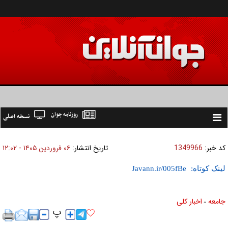
روزنامه جوان
نسخه اصلی
Toggle
navigation
کد خبر:
1349966
تاریخ انتشار:
۰۶ فروردين ۱۴۰۵ - ۱۲:۰۲
لینک کوتاه:
جامعه
اخبار كلی
»