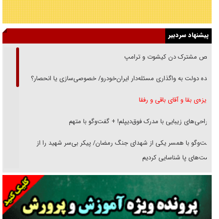
پیشنهاد سردبیر
رقص مشترک دن کیشوت و ترامپ
دنده دولت به واگذاری مسئله‌دار ایران‌خودرو/ خصوصی‌سازی یا انحصار؟
غریزه‌ی بقا و آقای باقی و رفقا
جراحی‌های زیبایی با مدرک فوق‌دیپلم! + گفت‌وگو با متهم
گفت‌وگو با همسر یکی از شهدای جنگ رمضان/ پیکر بی‌سر شهید را از
انگشت‌های پا شناسایی کردیم
نسلی که آنلاین الگو می‌گیرد
گفت‌وگو با آیت‌الله جاودان/ جفای مخالفان مکانت معنوی رهبر شهید را
ارتقا می‌داد