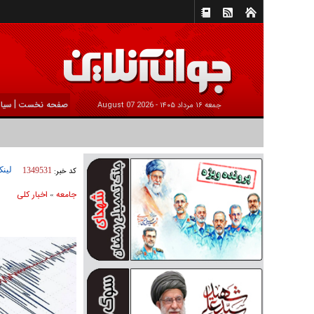
|
صفحه نخست
سیا
جمعه ۱۶ مرداد ۱۴۰۵ -
2026 August 07
لینک
کد خبر:
1349531
جامعه
اخبار كلی
»