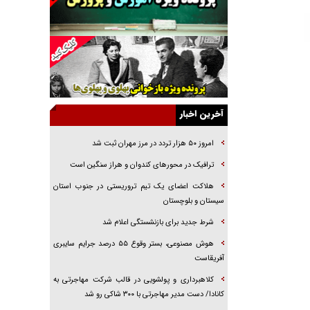
راهبرد غافلگیری با نسل جدید پهپاد‌ها
جنجال پزشکان تقلبی در صنعت زیبایی
یهودی‌ها در ادبیات داستانی اروپا؛ از شکسپیر تا
دیکنز
گفت‌وگو با خواهر یکی از شهدای جنگ رمضان/
خواهرم فرمانده جهادی و اهل خدمت بی‌منت بود
آخرین اخبار
جزئیات شکنجه‌هایم فراتر از آن است که در بیان
بگنجد!
امروز ۵۰ هزار تردد در مرز مهران ثبت شد
گزارش «جوان» از قوانین سخت‌گیرانه ۶ قاره در
ترافیک در محور‌های کندوان و هراز سنگین است
برابر یورش به پاسگاه‌های پلیس
هلاکت اعضای یک تیم تروریستی در جنوب استان
تحلیل ابعاد پیام رهبر انقلاب به حزب‌الله/ مقاومت
سیستان و بلوچستان
نقشه راه آینده غرب آسیا
شرط جدید برای بازنشستگی اعلام شد
هوش مصنوعی، بستر وقوع ۵۵ درصد جرایم سایبری
آفریقاست
کلاهبرداری و پولشویی در قالب شرکت مهاجرتی به
کانادا/ دست مدیر مهاجرتی با ۳۰۰ شاکی رو شد