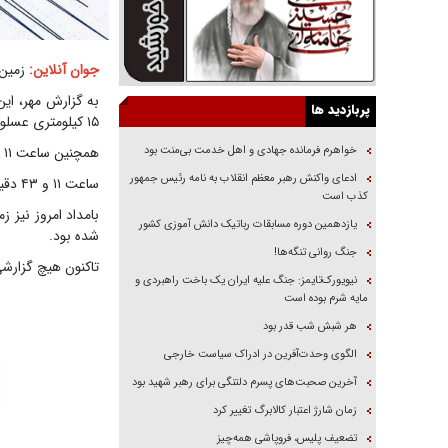
جوان آنلاین:
زمین‌لرزه‌ای به بزرگی ۴
پربازدید ها
۱۵ کیلومتری عسلویه، ۲۳ کیلومتری کوشکنار استان هرمزگان و ۳۰ کیلومتری مهر استان فارس قرار دارد.
خواهرم فرمانده جهادی و اهل خدمت بی‌منت بود
همچنین ساعت ۱۱ و هشت دقیقه صبح جمعه نیز زمین‌لرزه دیگری با شدت ۳.۸ ریشتر حوالی عسلویه را لرزاند.
ادعای واکنش رهبر معظم انقلاب به نامه رئیس جمهور
ساعت ۱۱ و ۴۳ دقیقه زمین‌لرزه‌ای به بزرگی ۳.۱ ریشتر اهرم در شهرستان تنگستان را لرزاند.
کذب است
یازدهمین دوره مسابقات رباتیک دانش آموزی کشور
شده بود.
جنگ روانی تنگه‌ها!
تاکنون هیچ گزارشی
نیویورک‌تایمز: جنگ علیه ایران یک باخت راهبردی و
مایه شرم بوده است
هر شبش شب قدر بود
الگوی وحدت‌آفرین در ادراک سیاست خارجی
آخرین صحبت‌های پسرم دلتنگی برای رهبر شهید بود
زمان شارژ اعتبار کالابرگ تغییر کرد
تضعیف پلیس، فروپاشی همه‌چیز