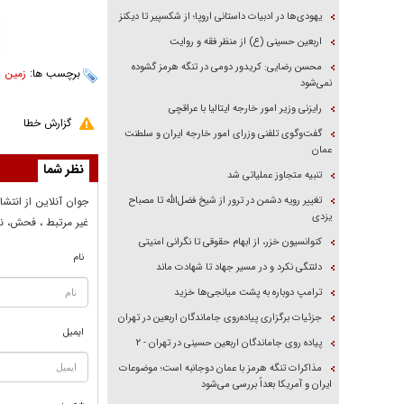
یهودی‌ها در ادبیات داستانی اروپا؛ از شکسپیر تا دیکنز
اربعین حسینی (ع) از منظر فقه و روایت
محسن رضایی: کریدور دومی در تنگه هرمز گشوده
برچسب ها:
زمین ل
نمی‌شود
رایزنی وزیر امور خارجه ایتالیا با عراقچی
گزارش خطا
گفت‌وگوی تلفنی وزرای امور خارجه ایران و سلطنت
عمان
نظر شما
تنبیه متجاوز عملیاتی شد
تغییر رویه دشمن در ترور از شیخ فضل‌الله تا مصباح
جوان آنلاين از انتشا
یزدی
غير مرتبط ، فحش، نا
کنوانسیون خزر، از ابهام حقوقی تا نگرانی امنیتی
نام
دلتنگی نکرد و در مسیر جهاد تا شهادت ماند
ترامپ دوباره به پشت میانجی‌ها خزید
جزئیات برگزاری پیاده‌روی جاماندگان اربعین در تهران
ایمیل
پیاده روی جاماندگان اربعین حسینی در تهران - ۲
مذاکرات تنگه هرمز با عمان دوجانبه است؛ موضوعات
ایران و آمریکا بعداً بررسی می‌شود