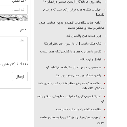
* کد امنیتی
پیاده روی جاماندگان اربعین حسینی در تهران - ۱
جزئیات شکنجه‌هایم فراتر از آن است که در بیان
بگنجد!
ادامه حیات بنگاه‌های اقتصادی بدون حمایت جدی
مالیاتی و بیمه‌ای ممکن نیست
* نظر
وزیر صمت عازم پاکستان شد
تنگه ملک ماست | این‌بار بدون حتی نظر امریکا
تفاهم با عمان به معنای بازگشایی تنگه هرمز نیست
فوتبال و آن «بالا»!
تعداد کارکتر های م
صرفه‌جویی مردم ۲ هزار مگاوات برق تولید کرد
راهبرد غافلگیری با نسل جدید پهپاد‌ها
مواضع حکیمانه رهبر معظم انقلاب، نصب العین همه
مسئولان نظام باشد
آمریکا تحریم‌های یک شرکت هواپیمایی عراقی را لغو
کرد
مقاومت نقشه راه آینده غرب آسیاست
اربعین حسینی؛ یکی از بزرگ‌ترین تجمع‌های سالانه
جهان