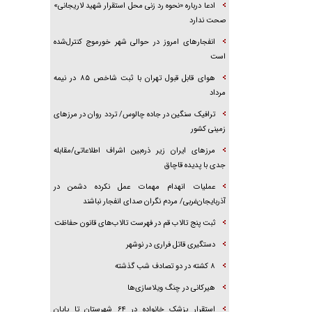
ادعا درباره «نحوه رد زنی محل استقرار شهید لاریجانی»
صحت ندارد
انفجار‌های امروز در حوالی شهر خورموج کنترل‌شده
است
هوای قابل قبول تهران با ثبت شاخص ۸۵ در نیمه
مرداد
ترافیک سنگین در جاده چالوس/ تردد روان در مرز‌های
زمینی کشور
مرز‌های ایران زیر ذره‌بین اشراف اطلاعاتی/مقابله
جدی با پدیده قاچاق
عملیات انهدام مهمات عمل نکرده دشمن در
آذربایجان‌غربی/ مردم نگران صدای انفجار نباشند
ثبت پنج تالاب قم در فهرست تالاب‌های قانون حفاظت
دستگیری قاتل فراری در نوشهر
۸ کشته در دو تصادف شب گذشته
هیرکانی در چنگ ویلاسازی‌ها
‌استقرار پزشک خانواده در ۶۴ شهرستان تا پایان