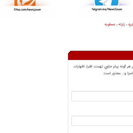
رزه
،
زلزله
،
عسلویه
ر هر گونه پيام حاوي تهمت، افترا، اظهارات
سزا و... معذور است