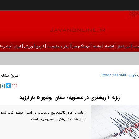
|
|
|
|
|
|
|
|
|
ست
بين‌الملل
اقتصاد
جامعه
فرهنگ‌و‌هنر
ایثار و مقاومت
تاریخ
ورزش
ايران
چندرسان
 کوتاه:
تاریخ انتشار:
زلزله ۴ ریشتری در عسلویه؛ استان بوشهر ۵ بار لرزید
از بامداد امروز تاکنون پنج زمین‌لرزه در استان بوشهر ثبت شده ک
دارای شدت ۴ ریشتر در عسلویه بوده است.