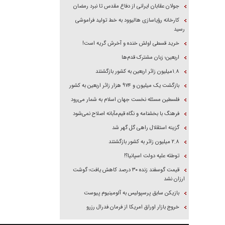
جولان عقابان ایرانی از دفاع مقدس تا نبرد رمضان
کارخانه رؤیاسازی هالیوود به خط تولید فراموشی
رسید
خرید قسطی اولش خنده و آخرش گریه است!
اربعین؛ زبان مشترک قدم‌ها
۱.۸میلیون زائر اربعین به کشور بازگشتند
بازگشت یک میلیون و ۹۷۴ هزار زائر اربعین به کشور
فلسطین مسئله نخست جهان اسلام به شمار می‌رود
فرهنگ با بخشنامه و نگاه قیم‌مآبانه اصلاح نمی‌شود
گزینه استقلال راهی گل گهر شد
۲.۸ میلیون زائر به کشور بازگشتند
توطئه علیه دولت اسپانیا؟!
قیمت گوسفند زنده ۳۰ درصد کاهش یافت؛ گوشت
ارزان نشد
بازیکن سابق پرسپولیس به آلومینیوم پیوست
خروج بازار اوراق امریکا از فرمان فدرال رزرو