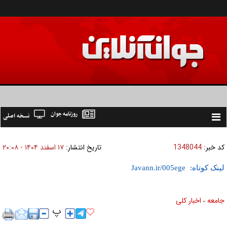
روزنامه جوان
نسخه اصلی
Toggle
navigation
کد خبر:
1348044
تاریخ انتشار:
۱۷ اسفند ۱۴۰۴ - ۲۰:۰۸
لینک کوتاه:
جامعه
اخبار كلی
»