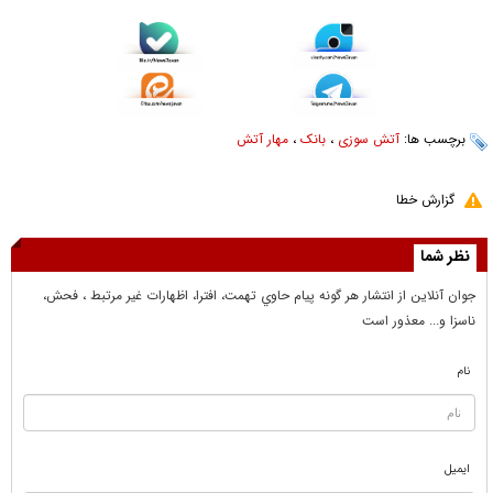
برچسب ها:
آتش سوزی
،
بانک
،
مهار آتش
گزارش خطا
نظر شما
جوان آنلاين از انتشار هر گونه پيام حاوي تهمت، افترا، اظهارات غير مرتبط ، فحش،
ناسزا و... معذور است
نام
ایمیل