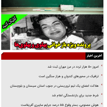
راهبرد غافلگیری با نسل جدید پهپاد‌ها
جنجال پزشکان تقلبی در صنعت زیبایی
یهودی‌ها در ادبیات داستانی اروپا؛ از شکسپیر تا دیکنز
گفت‌وگو با خواهر یکی از شهدای جنگ رمضان/ خواهرم فرمانده جهادی و
اهل خدمت بی‌منت بود
جزئیات شکنجه‌هایم فراتر از آن است که در بیان بگنجد!
آخرین اخبار
گزارش «جوان» از قوانین سخت‌گیرانه ۶ قاره در برابر یورش به پاسگاه‌های
امروز ۵۰ هزار تردد در مرز مهران ثبت شد
پلیس
ترافیک در محور‌های کندوان و هراز سنگین است
تحلیل ابعاد پیام رهبر انقلاب به حزب‌الله/ مقاومت نقشه راه آینده غرب آسیا
هلاکت اعضای یک تیم تروریستی در جنوب استان سیستان و بلوچستان
شرط جدید برای بازنشستگی اعلام شد
هوش مصنوعی، بستر وقوع ۵۵ درصد جرایم سایبری آفریقاست