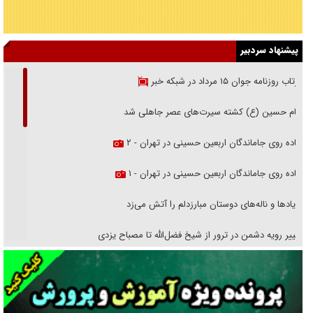
پیشنهاد سردبیر
بازتاب روزنامه جوان ۱۵ مرداد در شبکه خبر
امام حسین (ع) کشته سیرت‌های عصر جاهلی شد
پیاده روی جاماندگان اربعین حسینی در تهران - ۲
پیاده روی جاماندگان اربعین حسینی در تهران - ۱
فریاد‌ها و ناله‌های دوستان مبارزدلم را آتش می‌زد
تغییر رویه دشمن در ترور از شیخ فضل‌الله تا مصباح یزدی
خرید قسطی اولش خنده و آخرش گریه است!
فوتبال و آن «بالا»!