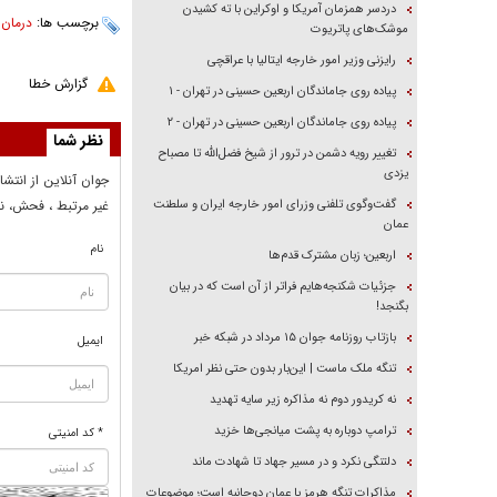
دردسر همزمان آمریکا و اوکراین با ته کشیدن
برچسب ها:
درمان
،
موشک‌های پاتریوت
رایزنی وزیر امور خارجه ایتالیا با عراقچی
گزارش خطا
پیاده روی جاماندگان اربعین حسینی در تهران - ۱
پیاده روی جاماندگان اربعین حسینی در تهران - ۲
نظر شما
تغییر رویه دشمن در ترور از شیخ فضل‌الله تا مصباح
یزدی
جوان آنلاين از انتشا
گفت‌وگوی تلفنی وزرای امور خارجه ایران و سلطنت
غير مرتبط ، فحش، نا
عمان
نام
اربعین؛ زبان مشترک قدم‌ها
جزئیات شکنجه‌هایم فراتر از آن است که در بیان
بگنجد!
بازتاب روزنامه جوان ۱۵ مرداد در شبکه خبر
ایمیل
تنگه ملک ماست | این‌بار بدون حتی نظر امریکا
نه کریدور دوم نه مذاکره زیر سایه تهدید
ترامپ دوباره به پشت میانجی‌ها خزید
* کد امنیتی
دلتنگی نکرد و در مسیر جهاد تا شهادت ماند
مذاکرات تنگه هرمز با عمان دوجانبه است؛ موضوعات