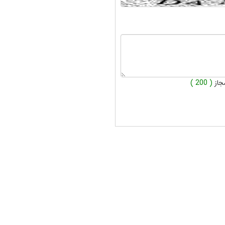
جاز
( 200 )