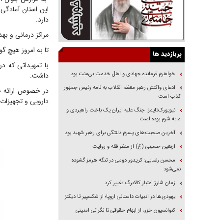
این استان آمادگی
دارد.
مراکز درمانی و به
تا به امروز هیچ گ
پربازدید ها
با تمهیداتی که د
خواهرم فرمانده جهادی و اهل خدمت بی‌منت بود
داشت.
ادعای واکنش رهبر معظم انقلاب به نامه رئیس جمهور
در خصوص ارائه خد
کذب است
دارویی و تجهیزات 
نیویورک‌تایمز: جنگ علیه ایران یک باخت راهبردی و
مایه شرم بوده است
آخرین صحبت‌های پسرم دلتنگی برای رهبر شهید بود
اربعین حسینی (ع) از منظر فقه و روایت
محسن رضایی: کریدور دومی در تنگه هرمز گشوده
نمی‌شود
زمان شارژ اعتبار کالابرگ تغییر کرد
یهودی‌ها در ادبیات داستانی اروپا؛ از شکسپیر تا دیکنز
کنوانسیون خزر، از ابهام حقوقی تا نگرانی امنیتی