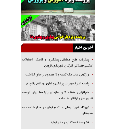
راننده مست به قانون می‌خندد
همه آقای دوربینی شده‌ایم!
قصه ناتمام سرویس مدارس
آیا مقاومت فلسطین خلع‌سلاح می‌شود؟
الگوی وحدت‌آفرین در ادراک سیاست خارجی
آخرین اخبار
گفتگوی دکتر اخوان مدیرمسئول روزنامه جوان با
برنامه تلویزیونی «نبرد هرمز»
پیشرفت طرح عملیاتی پیشگیری و کاهش اختلالات
امام حسین (ع) کشته سیرت‌های عصر جاهلی شد
اسکلتی-عضلانی کارکنان شهرداری قزوین
فریاد‌ها و ناله‌های دوستان مبارزدلم را آتش می‌زد
واژگوني ساينا يک کشته و 3 مصدوم بر جاي گذاشت
پلمب انبار تجهيزات پزشکی و لوازم بهداشتی قاچاق
هم‌افزایی منطقه ۴ و سازمان پارک‌ها برای توسعه
فضای سبز و ارتقای خدمات
نیروگاه شهید رجایی با تمام توان در مدار خدمت به
هموطنان
۵۱ واحد تخم‌گذار در مدار تولید