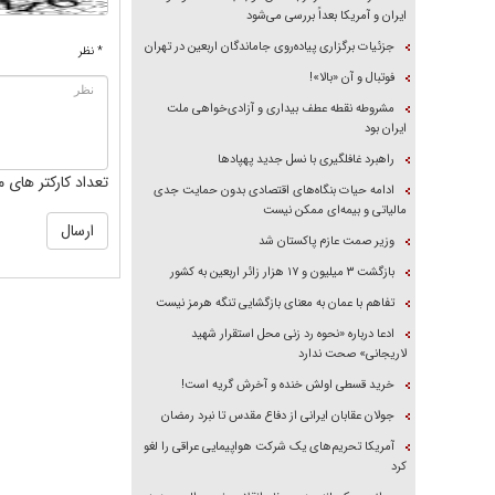
ایران و آمریکا بعداً بررسی می‌شود
جزئیات برگزاری پیاده‌روی جاماندگان اربعین در تهران
* نظر
فوتبال و آن «بالا»!
مشروطه نقطه عطف بیداری و آزادی‌خواهی ملت
ایران بود
راهبرد غافلگیری با نسل جدید پهپاد‌ها
تعداد کارکتر های م
ادامه حیات بنگاه‌های اقتصادی بدون حمایت جدی
مالیاتی و بیمه‌ای ممکن نیست
وزیر صمت عازم پاکستان شد
بازگشت ۳ میلیون و ۱۷ هزار زائر اربعین به کشور
تفاهم با عمان به معنای بازگشایی تنگه هرمز نیست
ادعا درباره «نحوه رد زنی محل استقرار شهید
لاریجانی» صحت ندارد
خرید قسطی اولش خنده و آخرش گریه است!
جولان عقابان ایرانی از دفاع مقدس تا نبرد رمضان
آمریکا تحریم‌های یک شرکت هواپیمایی عراقی را لغو
کرد