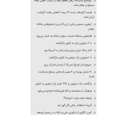
مواضع حکیمانه رهبر معظم انقلاب، نصب العین همه
مسئولان نظام باشد
قیمت گوسفند زنده ۳۰ درصد کاهش یافت؛ گوشت
ارزان نشد
اربعین حسینی؛ یکی از بزرگ‌ترین تجمع‌های سالانه
جهان
فلسطین مسئله نخست جهان اسلام به شمار می‌رود
۲.۸ میلیون زائر به کشور بازگشتند
آغاز جنگ ایران برای پایان قدرت آمریکا بود
۱.۸میلیون زائر اربعین به کشور بازگشتند
خروج بازار اوراق امریکا از فرمان فدرال رزرو
۲۱ عامل موساد و ۴ عضو باند‌های مسلح بازداشت
شدند
بازگشت یک میلیون و ۹۷۴ هزار زائر اربعین به کشور
فرهنگ با بخشنامه و نگاه قیم‌مآبانه اصلاح نمی‌شود
توطئه علیه دولت اسپانیا؟!
گزینه استقلال راهی گل گهر شد
البرز، الگوی تاب‌آوری ملی و شتاب در مسیر توسعه