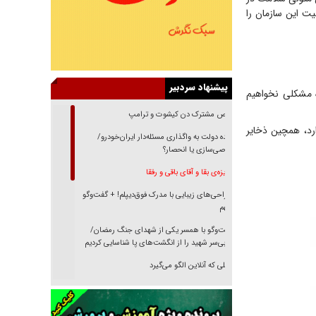
ت این سازمان را
پیشنهاد سردبیر
ه مشکلی نخواهیم
رقص مشترک دن کیشوت و ترامپ
رد، همچین ذخایر
دنده دولت به واگذاری مسئله‌دار ایران‌خودرو/
خصوصی‌سازی یا انحصار؟
غریزه‌ی بقا و آقای باقی و رفقا
جراحی‌های زیبایی با مدرک فوق‌دیپلم! + گفت‌وگو
با متهم
گفت‌وگو با همسر یکی از شهدای جنگ رمضان/
پیکر بی‌سر شهید را از انگشت‌های پا شناسایی کردیم
نسلی که آنلاین الگو می‌گیرد
گفت‌وگو با آیت‌الله جاودان/ جفای مخالفان مکانت
معنوی رهبر شهید را ارتقا می‌داد