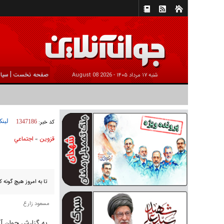
|
صفحه نخست
سیا
شنبه ۱۷ مرداد ۱۴۰۵ -
2026 August 08
لینک
کد خبر:
1347186
قزوین
اجتماعي
»
تا به امروز هیچ گونه 
مسعود زارع
به گزارش جوان آن