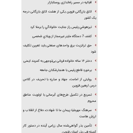
اقبالیه در مسیر راه‌اندازی روستابازار
اتاق بازرگانی قزوین یکی از هشت اتاق بازرگانی درجه
یک کشور
تيزهوشي پليس راز جنايت خانوادگي را برملا کرد
کشف 7 دستگاه ماينر غيرمجاز از ويلاي شخصی
حق ترانزیت برق واحدهای صنعتی باید تعیین تکلیف
شود
دختر ۱۶ ساله خانواده قربانی بی‌توجهی به کمربند ایمنی
برخورد قاطع پلیس با هنجارشکنان جامعه
روایتی از امامت، جهاد و مبارزه با تحریف در کلاس
درس اربعین قزوین
تسریع در تکمیل طرح‌های آبرسانی با اولویت مناطق
محروم
سرهنگ مهرعلیا؛ پیمان ما تا شهادت، دفاع از انقلاب و
ارزش هاست
تأمین بذر گواهی‌شده سال زراعی آینده در دستور کار
کمیته فنی بذر استان قزوین