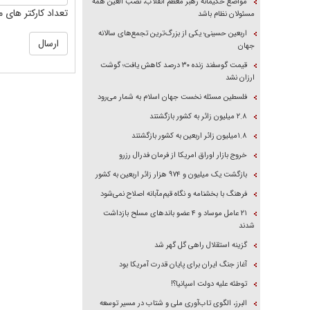
مواضع حکیمانه رهبر معظم انقلاب، نصب العین همه
تعداد کارکتر های م
مسئولان نظام باشد
اربعین حسینی؛ یکی از بزرگ‌ترین تجمع‌های سالانه
جهان
قیمت گوسفند زنده ۳۰ درصد کاهش یافت؛ گوشت
ارزان نشد
فلسطین مسئله نخست جهان اسلام به شمار می‌رود
۲.۸ میلیون زائر به کشور بازگشتند
۱.۸میلیون زائر اربعین به کشور بازگشتند
خروج بازار اوراق امریکا از فرمان فدرال رزرو
بازگشت یک میلیون و ۹۷۴ هزار زائر اربعین به کشور
فرهنگ با بخشنامه و نگاه قیم‌مآبانه اصلاح نمی‌شود
۲۱ عامل موساد و ۴ عضو باند‌های مسلح بازداشت
شدند
گزینه استقلال راهی گل گهر شد
آغاز جنگ ایران برای پایان قدرت آمریکا بود
توطئه علیه دولت اسپانیا؟!
البرز، الگوی تاب‌آوری ملی و شتاب در مسیر توسعه