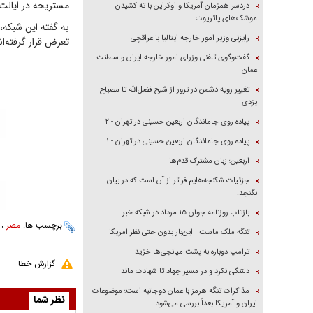
مستریحه در ایالت دارفور شمالی، ۲۸ نفر کشته و ۳۹
دردسر همزمان آمریکا و اوکراین با ته کشیدن
موشک‌های پاتریوت
به گفته این شبکه،
رایزنی وزیر امور خارجه ایتالیا با عراقچی
تعرض قرار گرفته‌ا
گفت‌وگوی تلفنی وزرای امور خارجه ایران و سلطنت
عمان
تغییر رویه دشمن در ترور از شیخ فضل‌الله تا مصباح
یزدی
پیاده روی جاماندگان اربعین حسینی در تهران - ۲
پیاده روی جاماندگان اربعین حسینی در تهران - ۱
اربعین؛ زبان مشترک قدم‌ها
جزئیات شکنجه‌هایم فراتر از آن است که در بیان
بگنجد!
بازتاب روزنامه جوان ۱۵ مرداد در شبکه خبر
برچسب ها:
مصر
،
تنگه ملک ماست | این‌بار بدون حتی نظر امریکا
ترامپ دوباره به پشت میانجی‌ها خزید
گزارش خطا
دلتنگی نکرد و در مسیر جهاد تا شهادت ماند
مذاکرات تنگه هرمز با عمان دوجانبه است؛ موضوعات
نظر شما
ایران و آمریکا بعداً بررسی می‌شود