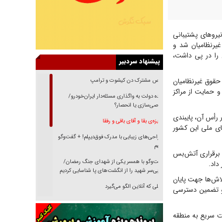
یرو‌های پشتیبانی
غیرنظامیان شد و
 را در پی داشت،
پیشنهاد سردبیر
 حقوق غیرنظامیان
رقص مشترک دن کیشوت و ترامپ
و حمایت از مراکز
دنده دولت به واگذاری مسئله‌دار ایران‌خودرو/
خصوصی‌سازی یا انحصار؟
ر رأس آن، پایبندی
غریزه‌ی بقا و آقای باقی و رفقا
ای ملی این کشور
جراحی‌های زیبایی با مدرک فوق‌دیپلم! + گفت‌وگو
با متهم
 برقراری آتش‌بس
گفت‌وگو با همسر یکی از شهدای جنگ رمضان/
داد.
پیکر بی‌سر شهید را از انگشت‌های پا شناسایی کردیم
لاش‌ها جهت پایان
نسلی که آنلاین الگو می‌گیرد
 و تضمین دسترسی
گفت‌وگو با آیت‌الله جاودان/ جفای مخالفان مکانت
معنوی رهبر شهید را ارتقا می‌داد
ت سریع به منطقه