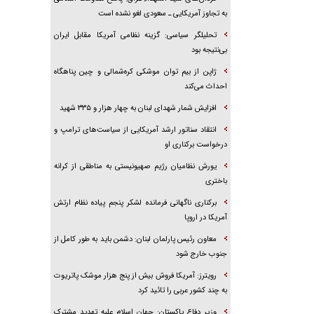
به تجاوز آمریکایی ـ سعودی لغو نشده است
تحلیلگر سیاسی: گزینه نظامی آمریکا مقابل ایران
بی‌نتیجه بود
ژاپن از بیم توان موشکی کره‌شمالی و چین پناهگاه
احداث می‌کند
افزایش شمار شهدای لبنان به چهار هزار و ۳۳۵ شهید
انتقاد سناتور ارشد آمریکایی از سیاست‌های ترامپ و
درخواست برکناری او
یورش نظامیان رژیم صهیونیستی به مناطقی از کرانه
باختری
برکناری ناگهانی فرمانده لشکر پنجم پیاده‌ نظام ارتش
آمریکا در اروپا
معاون رئیس پارلمان لبنان: دشمن باید به طور کامل از
جنوب خارج شود
رویترز: آمریکا فروش بیش از پنج هزار موشک پاتریوت
به چند کشور عربی را تائید کرد
وزیر دفاع پاکستان: جهان اسلام علیه تهدید مشترک