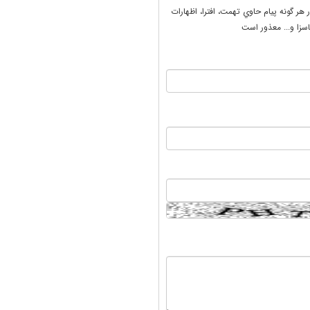
ر هر گونه پيام حاوي تهمت، افترا، اظهارات
سزا و... معذور است