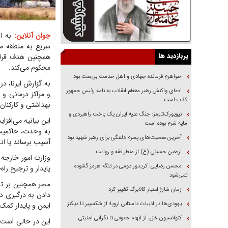
جوان آنلاین:
به ال
سریع به منطقه مس
پربازدید ها
همچنین هدف قرار 
محکوم می‌کند.
خواهرم فرمانده جهادی و اهل خدمت بی‌منت بود
به گزارش ایرنا، د
ادعای واکنش رهبر معظم انقلاب به نامه رئیس جمهور
و مراکز درمانی و 
کذب است
بهداشتی و کارکنان 
نیویورک‌تایمز: جنگ علیه ایران یک باخت راهبردی و
این بیانیه می‌افزا
مایه شرم بوده است
به وحدت، حاکمیت 
آخرین صحبت‌های پسرم دلتنگی برای رهبر شهید بود
آسیب برساند یا انس
اربعین حسینی (ع) از منظر فقه و روایت
وزارت امور خارجه
محسن رضایی: کریدور دومی در تنگه هرمز گشوده
پایدار و ترجیح را
نمی‌شود
مصر همچنین بر تدا
زمان شارژ اعتبار کالابرگ تغییر کرد
دادن به درگیری د
یهودی‌ها در ادبیات داستانی اروپا؛ از شکسپیر تا دیکنز
ایمن و پایدار کمک
کنوانسیون خزر، از ابهام حقوقی تا نگرانی امنیتی
این در حالی است 