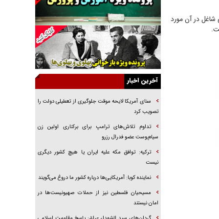
راننده مست به قانون می‌خندد
 شاغل در آن مورد
همه آقای دوربینی شده‌ایم!
ت.
قصه ناتمام سرویس مدارس
آیا مقاومت فلسطین خلع‌سلاح می‌شود؟
الگوی وحدت‌آفرین در ادراک سیاست خارجی
آخرین اخبار
گفتگوی دکتر اخوان مدیرمسئول روزنامه جوان با
برنامه تلویزیونی «نبرد هرمز»
سنای آمریکا لایحه موقت جلوگیری از تعطیلی دولت را
امام حسین (ع) کشته سیرت‌های عصر جاهلی شد
تصویب کرد
فریاد‌ها و ناله‌های دوستان مبارزدلم را آتش می‌زد
تداوم تلاش‌های ترامپ برای برکناری اولین زن
سیاه‌پوست عضو فدرال رزرو
ترکیه: توافق مکه علیه ایران یا هیچ کشور دیگری
نیست
نماینده کوبا: آمریکایی‌ها درباره کشور ما دروغ می‌گویند
مسیحیان فلسطین نیز از حملات صهیونیست‌ها در
امان نیستند
گردان‌های سید الشهداء عراق: پاسخ مقاومت اسلامی