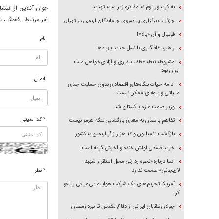
نه کریدور دوم نه مذاکره زیر سایه تهدید
جوان آنلاين از انتشا
غير مرتبط ، فحش، نا
جزئیات برگزاری پیاده‌روی جاماندگان اربعین در تهران
فوتبال و آن «بالا»!
نام
راهبرد غافلگیری با نسل جدید پهپاد‌ها
مشروطه نقطه عطف بیداری و آزادی‌خواهی ملت
ایران بود
ایمیل
ادامه حیات بنگاه‌های اقتصادی بدون حمایت جدی
مالیاتی و بیمه‌ای ممکن نیست
وزیر صمت عازم پاکستان شد
* کد امنیتی
تفاهم با عمان به معنای بازگشایی تنگه هرمز نیست
بازگشت ۳ میلیون و ۱۷ هزار زائر اربعین به کشور
خرید قسطی اولش خنده و آخرش گریه است!
ادعا درباره «نحوه رد زنی محل استقرار شهید
لاریجانی» صحت ندارد
* نظر
آمریکا تحریم‌های یک شرکت هواپیمایی عراقی را لغو
کرد
جولان عقابان ایرانی از دفاع مقدس تا نبرد رمضان