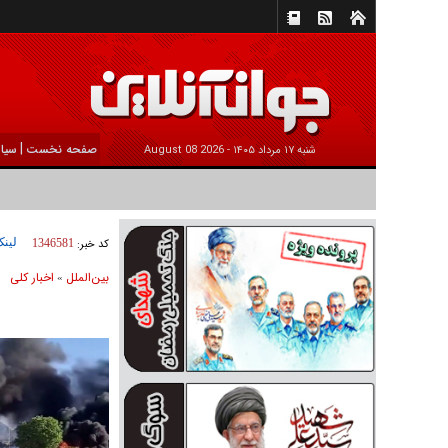
|
صفحه نخست
سیا
شنبه ۱۷ مرداد ۱۴۰۵ -
2026 August 08
لینک
کد خبر:
1346581
بين‌الملل
اخبار كلی
»