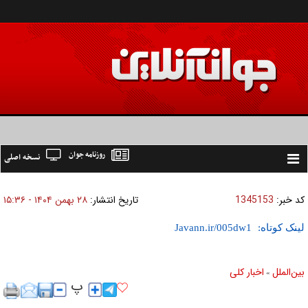
روزنامه جوان
نسخه اصلی
Toggle
navigation
کد خبر:
1345153
تاریخ انتشار:
۲۸ بهمن ۱۴۰۴ - ۱۵:۳۶
لینک کوتاه:
بين‌الملل
اخبار كلی
»