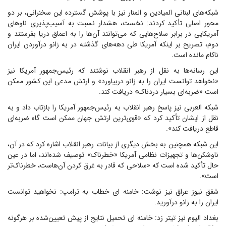
شبکه‌های لبنانی المیادین و المنار نیز با پوشش گسترده این سخنرانی، بر دو
محور اصلی تأکید کردند: نخست، هشدار نسبت به آسیب‌پذیری ناوهای
آمریکایی در برابر سلاح‌هایی که می‌توانند آن‌ها را به اعماق دریا بفرستند و
دوم، تصریح بر اینکه آمریکا طی دهه‌های گذشته در به زانو درآوردن ایران
ناکام مانده است.
این رسانه‌ها به نقل از رهبر انقلاب نوشتند که رئیس‌جمهور آمریکا نیز
«نخواهد توانست ایران را به زانو دربیاورد» و ارتش مدعی این کشور ممکن
است «ضربه‌ای بسیار دردناک» دریافت کند.
شبکه العربی نیز پاسخ رهبر انقلاب به رئیس‌جمهور آمریکا را بازتاب داد و به
نقل از ایشان تأکید کرد که «قوی‌ترین ارتش جهان ممکن است گاه ضربه‌ای
قاطع دریافت کند».
این شبکه همچنین به بخش دیگری از بیانات رهبر انقلاب اشاره کرد که در آن،
ناوشکن‌ها و تجهیزات نظامی آمریکا «خطرناک» توصیف شده‌اند، اما در عین
حال تأکید شده است که «سلاحی که قادر به غرق کردن آن‌هاست، خطرناک‌تر
است».
شفق نیوز عراق نیز نوشت: خامنه ای خطاب به ترامپ: نخواهید توانست
ایران را به زانو درآورید.
بغداد الیوم نیز تیتر زد: خامنه ای تحمیل نتایج از پیش تعیین‌شده بر هرگونه