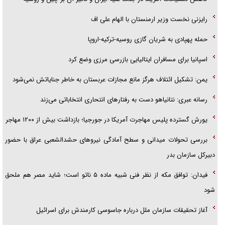
رایزنی نخست وزیر ارمنستان با الهام علی اف
حمله پهپادی به شریان گازی روسیه-ترکیه-اروپا
اسپانیا برای مسافران ایتالیایی بازرسی مرزی وضع کرد
یمن: تشکیل ائتلاف هرگز مانع مجازات عربستان به خاطر جنایاتش نمی‌شود
رسانه عبری: نتانیاهو دست به رفتار‌های انتحاری انتخاباتی می‌زند
یورش گسترده پلیس مهاجرت آمریکا در جورجیا؛ بازداشت بیش از ۱۲۰۰ مهاجر
بررسی تحولات میدانی و سطح آمادگی نیرو‌های حشدالشعبی عراق با حضور
دبیرکل سازمان بدر
فیدان: توافق مکه از نظر فنی شبیه ماده ۵ ناتو است؛ شاید مصر هم ملحق
شود
آغاز تحقیقات سازمان ملل درباره جاسوسی کارمندش برای اسرائیل