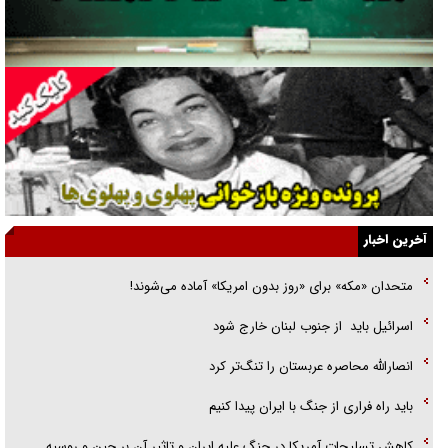
جراحی‌های زیبایی با مدرک فوق‌دیپلم! + گفت‌وگو با متهم
گفت‌وگو با همسر یکی از شهدای جنگ رمضان/ پیکر بی‌سر شهید را از
انگشت‌های پا شناسایی کردیم
نسلی که آنلاین الگو می‌گیرد
گفت‌وگو با آیت‌الله جاودان/ جفای مخالفان مکانت معنوی رهبر شهید را
ارتقا می‌داد
آخرین اخبار
راننده مست به قانون می‌خندد
متحدان «مکه» برای «روز بدون امریکا» آماده می‌شوند!
همه آقای دوربینی شده‌ایم!
اسرائيل بايد از جنوب لبنان خارج شود
قصه ناتمام سرویس مدارس
انصارالله محاصره عربستان را تنگ‌تر کرد
آیا مقاومت فلسطین خلع‌سلاح می‌شود؟
باید راه فراری از جنگ با ایران پیدا کنیم
کاهش تسلیحات آمریکا در جنگ علیه ایران و تاثیر آن بر چین و روسیه