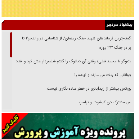
پیشنهاد سردبیر
از گمنام‌ترین فرماندهان شهید جنگ رمضان/ از شناسایی در والفجر۲ تا
حضور در جنگ ۳۳ روزه
گفت‌وگو با محمد فیلی/ وقتی آن دیالوگ را گفتم فیلمبردار غش کرد و افتاد
نوجوانانی که ربات می‌سازند و آینده را
هیچ‌کس بیشتر از زیدآبادی در خطر ساده‌انگاری نیست
رقص مشترک دن کیشوت و ترامپ
دنده دولت به واگذاری مسئله‌دار ایران‌خودرو/ خصوصی‌سازی یا انحصار؟
غریزه‌ی بقا و آقای باقی و رفقا