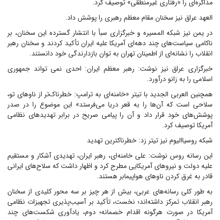
مذاکره‌ای را «رفتاری غیرمنطقی» توصیف کرد.
العهد عراق نیز سخنان مقام معظم رهبری را پوشش داد.
در یمن نیز شبکه المسیره و خبرگزاری سبأ با انتشار گسترده این سخنان، بر
ناکامی سیاست‌های چند دهه‌ای آمریکا علیه ایران تأکید کردند و سخنان رهبر
انقلاب را نشانه‌ای از اطمینان تهران به توان بازدارندگی خود دانستند.
خبرگزاری عراق نیز نوشت: رهبر معظم ایران: احدی نمی تواند جمهوری
اسلامی را به زانو درآورد.
همچنین العربی الجدید با تیتر «خامنه‌ای به ترامپ: خطرناک‌تر از ناوهای تو،
سلاحی است که آن‌ها را به قعر دریا می‌فرستد» این موضوع را در صدر
پوشش‌های خود قرار داد و آن را پیامی صریح در برابر تهدیدهای نظامی
آمریکا توصیف کرد.
شبکه روسیاالیوم نیز تیتر زد: خطرناکترین تهدید
این رسانه روس نوشت: علی خامنه‌ای، رهبر ایران، تهدیدی آشکار و مستقیم
علیه دولت و نیروهای آمریکایی مطرح کرد و اظهار داشت که سلاح‌های ایرانی
قادر به غرق کردن ناوهای هواپیمابر هستند.
به طور کلی رسانه‌های عربی، بیش از هر چیز بر سه محور کلیدی از سخنان
رهبر انقلاب تمرکز داشته‌اند؛ نخست، تأکید بر آسیب‌پذیری تجهیزات نظامی
آمریکا در صورت هرگونه اقدام خصمانه؛ دوم، یادآوری شکست‌های چند