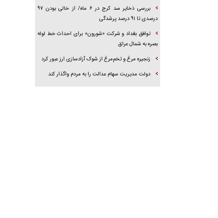
بررسی ذخایر سد کرج در ۶ ماه/ از خالی بودن ۹۷
درصدی تا ۹۱ درصد پرشدگی
توافق بغداد و شرکت «شورون» برای احداث خط لوله
بصره به شمال عراق
زنجیره مرغ و تخم‌مرغ از شوک آزادسازی ارز عبور کرد
دولت مدیریت سهام عدالت را به مردم واگذار کند