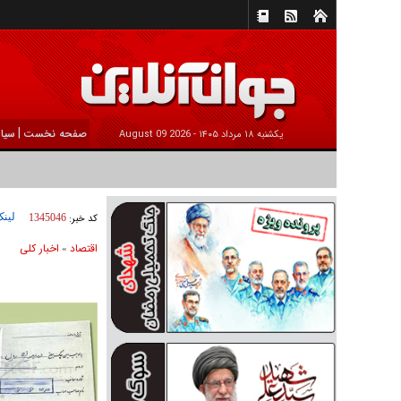
|
صفحه نخست
سیا
يکشنبه ۱۸ مرداد ۱۴۰۵ -
2026 August 09
لینک
کد خبر:
1345046
اقتصاد
اخبار کلی
»