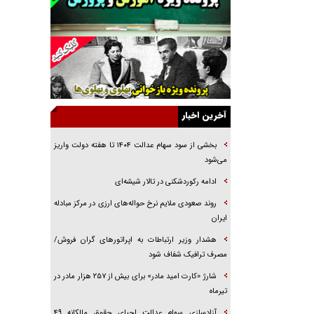
جراحی‌های زیبایی با مدرک فوق‌دیپلم! + گفت‌وگو
با متهم
گفت‌وگو با همسر یکی از شهدای جنگ رمضان/
پیکر بی‌سر شهید را از انگشت‌های پا شناسایی کردیم
نسلی که آنلاین الگو می‌گیرد
گفت‌وگو با آیت‌الله جاودان/ جفای مخالفان مکانت
معنوی رهبر شهید را ارتقا می‌داد
آخرین اخبار
راننده مست به قانون می‌خندد
بخشی از سود سهام عدالت ۱۴۰۴ تا هفته دولت واریز
همه آقای دوربینی شده‌ایم!
می‌شود
قصه ناتمام سرویس مدارس
ادامه رکوردشکنی در تالار شیشه‌ای
آیا مقاومت فلسطین خلع‌سلاح می‌شود؟
روند صعودی ملایم نرخ حواله‌های ارزی در مرکز مبادله
ایران
هشدار وزیر ارتباطات به اپراتورهای گران فروش/
مصرف ترافیک شفاف شود
شارژ «کارت امید مادر» برای بیش از ۲۵۷ هزار مادر در
تیرماه
آزادسازی سهام عدالت احیای حقوق مالکانه ۴۹