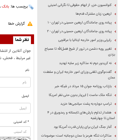
کنوانسیون خزر، از ابهام حقوقی تا نگرانی امنیتی
برچسب ها:
بانک
،
اربعین؛ زبان مشترک قدم‌ها
پیاده روی جاماندگان اربعین حسینی در تهران - ۱
گزارش خطا
پیاده روی جاماندگان اربعین حسینی در تهران - ۲
نظر شما
رایزنی وزیر امور خارجه ایتالیا با عراقچی
تغییر رویه دشمن در ترور از شیخ فضل‌الله تا مصباح
جوان آنلاين از انتشا
یزدی
غير مرتبط ، فحش، نا
نه کریدور دوم نه مذاکره زیر سایه تهدید
نام
گفت‌وگوی تلفنی وزرای امور خارجه ایران و سلطنت
عمان
بازتاب روزنامه جوان ۱۵ مرداد در شبکه خبر
تنگه ملک ماست | این‌بار بدون حتی نظر امریکا
ایمیل
ترامپ دوباره به پشت میانجی‌ها خزید
هشدار تداوم بارش‌های تابستانه و رعدوبرق در ۴
استان تا چهارشنبه
* کد امنیتی
آغاز جنگ ایران برای پایان قدرت آمریکا بود
مذاکرات تنگه هرمز با عمان دوجانبه است؛ موضوعات