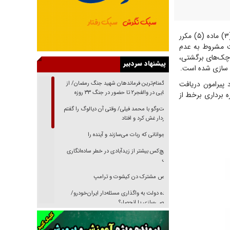
روابط عمومی بانک مرکزی، اعلام کرد: با توجه به ضرورت اعمال مفاد بند (و) تبصره (۳) ماده (۵) مکرر
ت مشروط به عدم
 چک‌های برگشتی،
پیشنهاد سردبیر
ه سازی شده است.
 پیرامون دریافت
از گمنام‌ترین فرماندهان شهید جنگ رمضان/ از
شناسایی در والفجر۲ تا حضور در جنگ ۳۳ روزه
ه برداری برخط از
گفت‌وگو با محمد فیلی/ وقتی آن دیالوگ را گفتم
فیلمبردار غش کرد و افتاد
نوجوانانی که ربات می‌سازند و آینده را
هیچ‌کس بیشتر از زیدآبادی در خطر ساده‌انگاری
نیست
رقص مشترک دن کیشوت و ترامپ
دنده دولت به واگذاری مسئله‌دار ایران‌خودرو/
خصوصی‌سازی یا انحصار؟
غریزه‌ی بقا و آقای باقی و رفقا