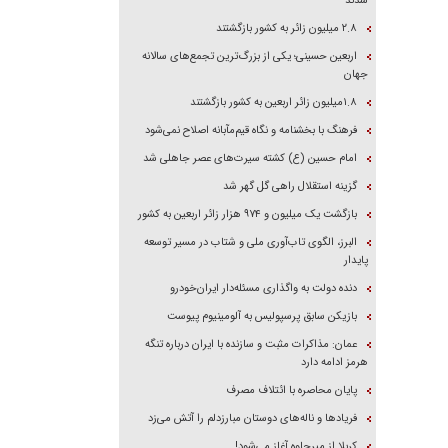
شدند
۲.۸ میلیون زائر به کشور بازگشتند
اربعین حسینی؛ یکی از بزرگ‌ترین تجمع‌های سالانه
جهان
۱.۸میلیون زائر اربعین به کشور بازگشتند
فرهنگ با بخشنامه و نگاه قیم‌مآبانه اصلاح نمی‌شود
امام حسین (ع) کشته سیرت‌های عصر جاهلی شد
گزینه استقلال راهی گل گهر شد
بازگشت یک میلیون و ۹۷۴ هزار زائر اربعین به کشور
البرز، الگوی تاب‌آوری ملی و شتاب در مسیر توسعه
پایدار
دنده دولت به واگذاری مسئله‌دار ایران‌خودرو
بازیکن سابق پرسپولیس به آلومینیوم پیوست
عمان: مذاکرات مثبت و سازنده با ایران درباره تنگه
هرمز ادامه دارد
پایان محاصره با ائتلاف مصرف
فریاد‌ها و ناله‌های دوستان مبارزدلم را آتش می‌زد
کربلا از میرجاوه آغاز می‌شود!