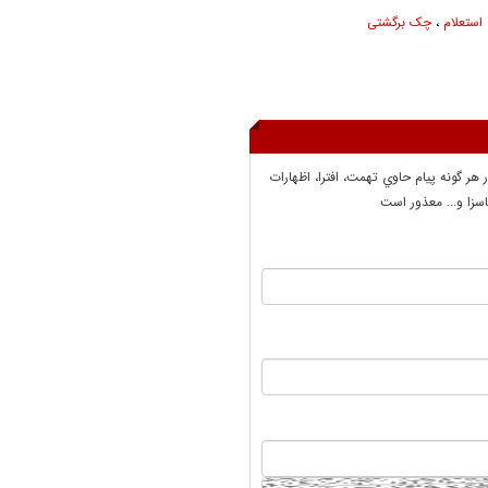
استعلام
،
چک برگشتی
ر هر گونه پيام حاوي تهمت، افترا، اظهارات
سزا و... معذور است