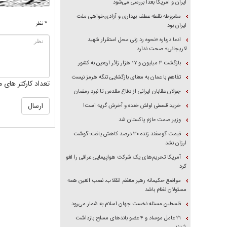
ایران و آمریکا بعداً بررسی می‌شود
مشروطه نقطه عطف بیداری و آزادی‌خواهی ملت
* نظر
ایران بود
ادعا درباره «نحوه رد زنی محل استقرار شهید
لاریجانی» صحت ندارد
بازگشت ۳ میلیون و ۱۷ هزار زائر اربعین به کشور
تفاهم با عمان به معنای بازگشایی تنگه هرمز نیست
تعداد کارکتر های م
جولان عقابان ایرانی از دفاع مقدس تا نبرد رمضان
خرید قسطی اولش خنده و آخرش گریه است!
وزیر صمت عازم پاکستان شد
قیمت گوسفند زنده ۳۰ درصد کاهش یافت؛ گوشت
ارزان نشد
آمریکا تحریم‌های یک شرکت هواپیمایی عراقی را لغو
کرد
مواضع حکیمانه رهبر معظم انقلاب، نصب العین همه
مسئولان نظام باشد
فلسطین مسئله نخست جهان اسلام به شمار می‌رود
۲۱ عامل موساد و ۴ عضو باند‌های مسلح بازداشت