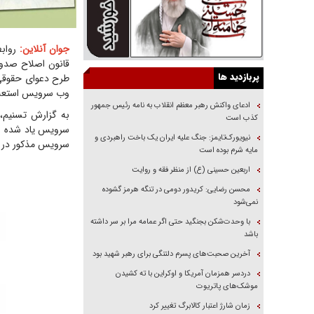
جوان آنلاین:
قانون اصلاح صدو
پربازدید ها
طرح دعوای حقوقی 
وب سرویس استعلام
ادعای واکنش رهبر معظم انقلاب به نامه رئیس جمهور
به گزارش تسنیم، 
کذب است
سرویس یاد شده و ب
نیویورک‌تایمز: جنگ علیه ایران یک باخت راهبردی و
سرویس مذکور در سا
مایه شرم بوده است
اربعین حسینی (ع) از منظر فقه و روایت
محسن رضایی: کریدور دومی در تنگه هرمز گشوده
نمی‌شود
با وحدت‌شکن بجنگید حتی اگر عمامه مرا بر سر داشته
باشد
آخرین صحبت‌های پسرم دلتنگی برای رهبر شهید بود
دردسر همزمان آمریکا و اوکراین با ته کشیدن
موشک‌های پاتریوت
زمان شارژ اعتبار کالابرگ تغییر کرد