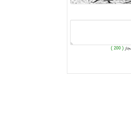
جاز
( 200 )