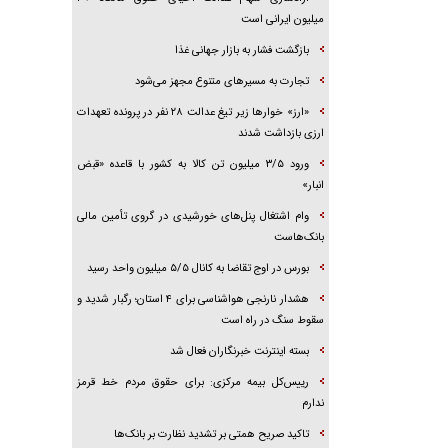
میلیون ایرانی است
بازگشت فشار به بازار جهانی غذا
تجارت به مسیر‌های متنوع مجهز می‌شود
«ارز» خوار‌ها زیر تیغ عدالت ۲۸ نفر در پرونده تعهدات
ارزی بازداشت شدند
ورود ۳/۵ میلیون تن کالا به کشور با قاعده «قبض
انبار»
وام اشتغال پنل‌های خورشیدی در گروی تأمین مالی
بانک‌هاست
بورس در اوج تقاضا به کانال ۵/۵ میلیون واحد رسید
هشدار نارنجی هواشناسی برای ۴ استان؛ رگبار شدید و
سقوط سنگ در راه است
بسته اینترنت خبرنگاران فعال شد
رییس‌کل بیمه مرکزی: برای حقوق مردم خط قرمز
ندارم
تاکید صریح همتی بر تشدید نظارت بر بانک‌ها