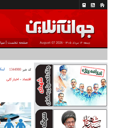
|
صفحه نخست
سیا
جمعه ۱۶ مرداد ۱۴۰۵ -
2026 August 07
لینک
کد خبر:
1344980
اقتصاد
اخبار کلی
»