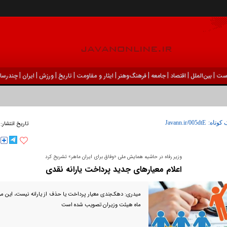
|
|
|
|
|
|
|
|
|
ست
بين‌الملل
اقتصاد
جامعه
فرهنگ‌و‌هنر
ایثار و مقاومت
تاریخ
ورزش
ايران
چندرسان
 کوتاه:
تاریخ انتشار:
وزیر رفاه در حاشیه همایش ملی «وفاق برای ایران ماهر» تشریح کرد
اعلام معیار‌های جدید پرداخت یارانه نقدی
میدری: دهک‌بندی معیار پرداخت یا حذف از یارانه نیست، این مو
ماه هیئت وزیران تصویب شده است