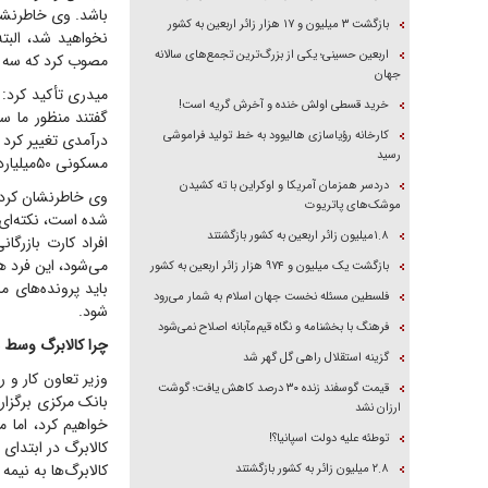
بازگشت ۳ میلیون و ۱۷ هزار زائر اربعین به کشور
نخواهید شد، البت
اربعین حسینی؛ یکی از بزرگ‌ترین تجمع‌های سالانه
مصوب کرد که سه د
جهان
میدری تأکید کرد
خرید قسطی اولش خنده و آخرش گریه است!
کارخانه رؤیاسازی هالیوود به خط تولید فراموشی
رسید
مسکونی ۵۰‌میلیارد تومانی به بالا و یک سطح درآمدی مشخص می‌شود که جدول آن تهیه شده است.
دردسر همزمان آمریکا و اوکراین با ته کشیدن
وی خاطرنشان کرد: 
موشک‌های پاتریوت
شده است، نکته‌ای 
۱.۸میلیون زائر اربعین به کشور بازگشتند
افراد کارت بازرگا
می‌شود، این فرد هم
بازگشت یک میلیون و ۹۷۴ هزار زائر اربعین به کشور
باید پرونده‌های ما
فلسطین مسئله نخست جهان اسلام به شمار می‌رود
شود.
فرهنگ با بخشنامه و نگاه قیم‌مآبانه اصلاح نمی‌شود
چرا کالابرگ وسط م
گزینه استقلال راهی گل گهر شد
وزیر تعاون کار و 
قیمت گوسفند زنده ۳۰ درصد کاهش یافت؛ گوشت
بانک مرکزی برگزار 
ارزان نشد
توطئه علیه دولت اسپانیا؟!
کالابرگ در ابتدای 
کالابرگ‌ها به نیمه
۲.۸ میلیون زائر به کشور بازگشتند