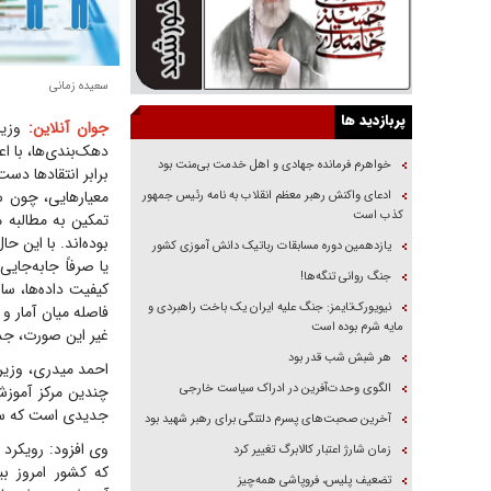
سعیده زمانی
پربازدید ها
جوان آنلاین:
وزی
دهک‌بندی‌ها، با ا
خواهرم فرمانده جهادی و اهل خدمت بی‌منت بود
برابر انتقاد‌ها د
معیارهایی، چون س
ادعای واکنش رهبر معظم انقلاب به نامه رئیس جمهور
کذب است
تمکین به مطالبه 
بوده‌اند. با این ح
یازدهمین دوره مسابقات رباتیک دانش آموزی کشور
یا صرفاً جابه‌جا
جنگ روانی تنگه‌ها!
کیفیت داده‌ها، سا
نیویورک‌تایمز: جنگ علیه ایران یک باخت راهبردی و
فاصله میان آمار 
مایه شرم بوده است
غیر این صورت، جدا
هر شبش شب قدر بود
احمد میدری، وزیر 
الگوی وحدت‌آفرین در ادراک سیاست خارجی
جدیدی است که ساز
آخرین صحبت‌های پسرم دلتنگی برای رهبر شهید بود
وی افزود: رویکرد 
زمان شارژ اعتبار کالابرگ تغییر کرد
که کشور امروز بی
تضعیف پلیس، فروپاشی همه‌چیز