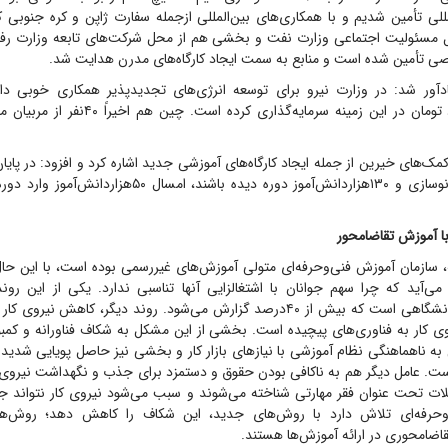
لمللی تأمین شدیم و با همکاری‌های بین‌المللی ازجمله سفارت ژاپن و کره جنوبی ک
مسئولیت اجتماعی وزارت نفت و بخشی هم از محل شرکت‌های تابعه وزارت رفا
أمین شده است و منابع به سمت ایجاد کارگاه‌های مدرن هدایت شد.
ادآور شد: در وزارت نیرو برای توسعه انرژی‌های تجدیدپذیر همکاری خوبی 
خصوصی ۶‌میلیارد تومان در این زمینه سرمایه‌گذاری کر
‌های خیرین از جمله ایجاد کارگاه‌های آموزشی جدید اشاره کرد و افزود: در پایا
۵۰‌درصد کارگاه‌ها نوسازی و ۱۳۰‌هزار‌دانش‌آموز دوره دیده باشند، ا
با آموزش تقاضامحور
 سازمان آموزش فنی‌وحرفه‌ای متولی آموزش‌های غیررسمی بوده است، با این حال،
آید که چرا سهم جوانان با اشتغالزایی آنها تناسبی ندارد. یکی از این رونده
دانش‌آموختگان دانشگاهی است که بیش از ۴۰‌درصد گزارش می‌شود. روند دیگر، کاهش نیر
 کار به فناوری‌های پیچیده است. بخشی از این مشکل به شکاف فناورانه و کمب
ه ناهماهنگی نظام آموزشی با نیاز‌های بازار کار و بخشی نیز حاصل پویایی شدید با
است. عامل دیگر هم به ناکافی بودن حقوق و دستمزد برای جذب و نگهداشت نیروی م
ت تحت عنوان فقر مهارتی شناخته می‌شوند و سبب می‌شود نیروی کار نتواند جذب
ی‌و‌حرفه‌ای تلاش دارد با روش‌های جدید، این شکاف را کاهش دهد؛ روش‌ها
اضامحوری در ارائه آموزش‌ها هستند.