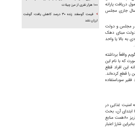
به افراد نمی‌گوییم که دهک ۸تا۱۰ هستید و مشمول دریافت یارانه
۱۰۰ هزار نفری از مرز چیلات
ه سال جاری مجلس
قیمت گوسفند زنده ۳۰ درصد کاهش یافت؛ گوشت
ارزان نشد
در مجلس و دولت
 تصویب دولت مبنای دهک
وبه جدید، مبنا، یک دارایی مشخص تعیین شد که شامل خودروی ۵‌میلیاردی به بالا یا واحد
م واقعاً برداشته
رت که با نام این
نه این افراد قطع
 را قطع کرده‌اند.
د فقیر سوءاستفاده
ه امنیت غذایی در
یا ابتدای آن، بحث
خواهیم کرد، اما منطق اقتصادی بانک مرکزی برای شارژ کردن کالابرگ در نیمه ماه این است که واریز ۸۰همت منابع
براین شارژ اعتبار