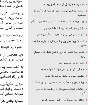
آموزش‌وپرورش، ظر
اربعین حسینی (ع) از منظر فقه و روایت
تعامل و اعتماد متق
محسن رضایی: کریدور دومی در تنگه هرمز گشوده
وزیر تعاون، کار و ر
نمی‌شود
سرعت پیشبرد برن
یهودی‌ها در ادبیات داستانی اروپا؛ از شکسپیر تا دیکنز
سمت واگذاری مدیر
رایزنی وزیر امور خارجه ایتالیا با عراقچی
این همکاری‌ها تن
کنوانسیون خزر، از ابهام حقوقی تا نگرانی امنیتی
مهارت مربیان را نیز
گفت‌وگوی تلفنی وزرای امور خارجه ایران و سلطنت
عمان
اعلام قریب‌الوقو
تغییر رویه دشمن در ترور از شیخ فضل‌الله تا مصباح
وی همچنین از اع
یزدی
مهارت‌آموزی کشور
تنبیه متجاوز عملیاتی شد
دلتنگی نکرد و در مسیر جهاد تا شهادت ماند
ترامپ دوباره به پشت میانجی‌ها خزید
کار و رفاه اجتماع
پیاده روی جاماندگان اربعین حسینی در تهران - ۲
میدری شکل‌گیری ا
دانست و ابراز ام
جزئیات شکنجه‌هایم فراتر از آن است که در بیان
سرمایه انسانی کش
بگنجد!
پیاده روی جاماندگان اربعین حسینی در تهران - ۱
سرمایه واقعی هر 