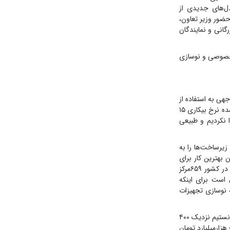
مدل‌های جدیدی از
حضور وزیر تعاون،
گانی و نمایندگان
خصوصی و نوسازی
هی به استفاده از
ظرفیت جوانان در اقتصاد کشور گفت: از سال ۱۴۰۳ تا ۱۴۰۴، ۸۰۰‌هزار‌نفر به جمعیت غیر فعال اضافه شده نرخ بیکاری ۱۵
 را نکردیم و طبیعی
یرساخت‌ها را به
 بهترین کار برای
مهارت‌افزایی جوانان ماست تا شغلی داشته باشند. رئیس سازمان آموزش فنی‌و‌حرفه‌ای اظهار کرد: ما در کشور ۶۵۹مرکز
۴هزار‌کارگاه آموزش داریم سن فرسایش تجهیزات سازمان فنی‌و‌حرفه‌ای ۲۰سال است برای اینکه
مراکز و دستگاه‌ها بود که ۳۵همت رسیدن به نوسازی تجهیزات
وی افزود: برنامه‌ریزی کردیم تا از منابع مالیاتی و مسئولت اجتماعی دستگاه‌ها استفاده کنیم. امروز توانستیم نزدیک ۴۰۰
ومی نبود؛ هزار‌میلیارد تومان