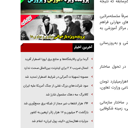
‌سابقه که نتیجه
خرید قسطی اولش خنده و آخرش گریه است!
فوتبال و آن «بالا»!
صرفاً سلسله‌مراتبی
ی مهارتی فراهم
راهبرد غافلگیری با نسل جدید پهپاد‌ها
تدریجی مراکز آموزشی به
جنجال پزشکان تقلبی در صنعت زیبایی
یهودی‌ها در ادبیات داستانی اروپا؛ از شکسپیر تا
ی و به‌روزرسانی
دیکنز
آخرین اخبار
گفت‌وگو با خواهر یکی از شهدای جنگ رمضان/
خواهرم فرمانده جهادی و اهل خدمت بی‌منت بود
گرما برای پالایشگاه‌ها و منابع برق اروپا اضطرار آفرید
در تحول ساختار
جزئیات شکنجه‌هایم فراتر از آن است که در بیان
اعمال ضریب ۲.۷ برای اینترنت بین‌الملل صحت ندارد
بگنجد!
مصوبه تسهیلات گمرکی در شرایط اضطرار تمدید شد
به گفته میدری، منابع مالی پروژه‌های توسعه‌ای به‌صورت ترکیبی تأمین شده و از مجموع حدود ۲هزار‌میلیارد تومان
گزارش «جوان» از قوانین سخت‌گیرانه ۶ قاره در
سود شرکت‌های بزرگ نفتی از جنگ آمریکا علیه ایران
ز طریق مسئولیت اجتماعی وزارت تعاون،
برابر یورش به پاسگاه‌های پلیس
کالابرگ سه دهک مشمول شارژ شد
 ساختار سازمانی
۱۹۴ هزار انشعاب غیر مجاز از شبکه برق جمع‌آوری شد
، زمینه شکوفایی
بازگشت ۳ میلیون و ۱۷ هزار زائر اربعین به کشور
جزئیات فعال‌سازی «کیف پول ایران» اعلام شد