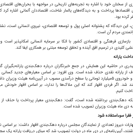
از سخنان خود با اشاره به تجربه‌های تاریخی در مواجهه با بحران‌های اقتصادی
 اقتصاد‌ها پرداخت و به دیدگاه‌های یالمار شاخت، اقتصاددان آلمانی اشاره کرد
 کرده بود.
ون، این دیدگاه که پشتوانه اصلی پول و توسعه اقتصادی، نیروی انسانی است، نشا
انمندی مردم آن است.
 بازسازی فرهنگی و اقتصادی کشور با اتکا بر سرمایه انسانی امکانپذیر است و
قشی کلیدی در ترسیم افق آینده و تحقق توسعه مبتنی بر همکاری ایفا کند.
داخت یارانه
میدری در حاشیه این همایش در جمع خبرنگاران درباره دهک‌بندی یارانه‌بگیران گ
ف از یارانه نقدی حذف شده است. وی افزود: بر اساس معیار‌های جدید کسانی
۵۰‌میلیاردی به بالا و خودروی ۵‌میلیارد تومانی یا سطح درآمدی مصوب در آیین‌نامه هیئت وزیران
شد. اگر فردی اظهار کند که این ملاک‌ها را ندارد، بر اساس اظهار خودش می‌پ
داخت کنیم.
ینکه دهک‌بندی برداشته شده است، گفت: دهک‌بندی معیار پرداخت یا حذف از ی
مه دی ماه هیئت وزیران تصویب شده است.
ز فقرا سوءاستفاده شود
اظهارات دیروز تعدادی از نمایندگان مجلس درباره دهک‌بندی اظهار داشت: بر اساس نک
ند، آیین‌نامه‌ای در دی ماه در دولت تصویب شد که مبنای دریافت یارانه یک