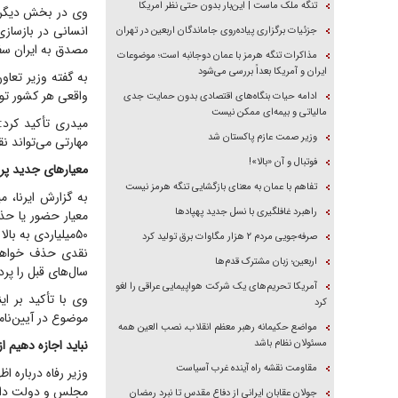
تنگه ملک ماست | این‌بار بدون حتی نظر امریکا
وی در بخش دیگری 
انسانی در بازسازی
جزئیات برگزاری پیاده‌روی جاماندگان اربعین در تهران
مصدق به ایران سفر
مذاکرات تنگه هرمز با عمان دوجانبه است؛ موضوعات
ایران و آمریکا بعداً بررسی می‌شود
به گفته وزیر تعا
واقعی هر کشور تو
ادامه حیات بنگاه‌های اقتصادی بدون حمایت جدی
مالیاتی و بیمه‌ای ممکن نیست
میدری تأکید کرد:
وزیر صمت عازم پاکستان شد
مهارتی می‌تواند ن
فوتبال و آن «بالا»!
معیار‌های جدید پر
تفاهم با عمان به معنای بازگشایی تنگه هرمز نیست
به گزارش ایرنا، 
راهبرد غافلگیری با نسل جدید پهپاد‌ها
معیار حضور یا حذ
صرفه‌جویی مردم ۲ هزار مگاوات برق تولید کرد
نقدی حذف خواهند 
اربعین؛ زبان مشترک قدم‌ها
سال‌های قبل را پر
آمریکا تحریم‌های یک شرکت هواپیمایی عراقی را لغو
وی با تأکید بر ا
کرد
موضوع در آیین‌نا
مواضع حکیمانه رهبر معظم انقلاب، نصب العین همه
مسئولان نظام باشد
نباید اجازه دهیم ا
مقاومت نقشه راه آینده غرب آسیاست
وزیر رفاه درباره 
مجلس و دولت داشت
جولان عقابان ایرانی از دفاع مقدس تا نبرد رمضان