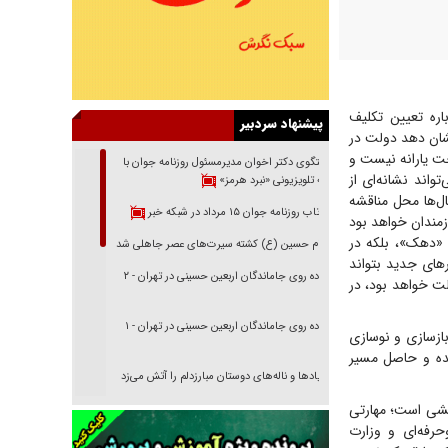
ره تعیین تکلیف
پیشنهاد سردبیر
نشان دهد دولت در
خت یارانه نیست و
گفتگوی دکتر اخوان مدیرمسئول روزنامه جوان با
اند نشانه‌ای از
برنامه تلویزیونی «نبرد هرمز»
ل‌ها محل مناقشه
بازتاب روزنامه جوان ۱۵ مرداد در شبکه خبر
ازمندان خواهد بود
 «دهک»، بلکه در
امام حسین (ع) کشته سیرت‌های عصر جاهلی شد
‌های جدید بتواند
پیاده روی جاماندگان اربعین حسینی در تهران - ۲
ت خواهد بود، در
پیاده روی جاماندگان اربعین حسینی در تهران - ۱
بازسازی و نوسازی
ست که طی ۵/۱‌سال گذشته انجام شده و حاصل مسیر
فریاد‌ها و ناله‌های دوستان مبارزدلم را آتش می‌زد
بخشی است؛ مهارتی
تغییر رویه دشمن در ترور از شیخ فضل‌الله تا مصباح
یزدی
حرفه‌ای و وزارت