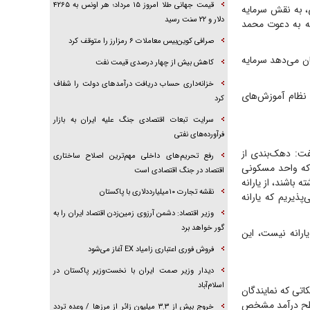
قیمت جهانی طلا امروز ۱۵ مرداد؛ هر اونس به ۴۲۶۵
، به نقش سرمایه
دلار و ۲۲ سنت رسید
 که به دعوت محمد
صرافی کوین‌بیس معاملات ۶ رمزارز را متوقف کرد
ن می‌دهد سرمایه
کاهش بیش از چهار درصدی قیمت نفت
خزانه‌داری حساب دریافت درآمد‌های دولت را شفاف
 نظام آموزش‌های
کرد
سرایت تبعات اقتصادی جنگ علیه ایران به بازار
فرآورده‌های نفتی
فت: دهک‌بندی از
رفع تحریم‌های داخلی مهم‌ترین اصلاح ساختاری
 که واحد مسکونی
اقتصاد در جنگ اقتصادی است
 داشته باشند، از یارانه
نقشه تجارت ۱۰میلیارددلاری با پاکستان
ذیریم که یارانه
وزیر اقتصاد: دشمن آرزوی زمین‌زدن اقتصاد ایران را به
گور خواهد برد
ارانه نیست، این
فروش فوری اعتباری زامیاد EX آغاز می‌شود
دیدار وزیر صمت ایران با نخست‌وزیر پاکستان در
اسلام‌آباد
اتی که نمایندگان
 سطح درآمد مشخص
خروج بیش از ۳.۳ میلیون زائر از مرز‌ها / وعده تردد