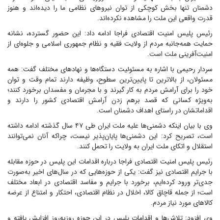
دشمنان تنها بخش کوچکی از توان نیروهای نظامی ما را دیده‌اند و هنوز
قدرت واقعی این ملت را مشاهده نکرده‌اند.
رئیس پلیس امنیت اقتصادی فراجا ادامه داد: این حضور گسترده، نشانه
حمایت همه‌جانبه مردم از ولایت فقیه و نظام جمهوری اسلامی و جلوه‌ای از
امنیت‌آفرینی ملت است.
سردار رحیمی با اشاره به مسئولیت دستگاه‌ها و نهادهای مختلف گفت: همه
مسئولان، از بالاترین تا پایین‌ترین سطوح، وظیفه دارند تمام وقت و توان
خود را برای آرامش مردم به کار گیرند و با مجرمان و مفسدان برخورد کنند؛
به‌ویژه کسانی که قصد برهم زدن آرامش اقتصادی کشور را دارند و
اقداماتشان در راستای اهداف دشمنان است.
وی با بیان اینکه دشمنی‌ها علیه ملت ایران طی ۴۷ سال گذشته ادامه داشته
است، تصریح کرد: این دشمنی‌ها پایان‌پذیر نیست، چراکه آنان نمی‌توانند
استقلال و اتکای ملت ایران به ولایت را تحمل کنند.
رئیس پلیس امنیت اقتصادی فراجا درباره اقدامات این پلیس در حوزه مقابله
با جرایم اقتصادی نیز گفت: یکی از حوزه‌هایی که در سال‌های اخیر به‌صورت
جدی‌تر ورود کرده‌ایم، برخورد با جرایم و مفاسد اقتصادی در ابعاد مختلف
است؛ از جمله قاچاق کالا، اخلال در نظام اقتصادی، احتکار و امتناع از عرضه
کالاهای مورد نیاز مردم.
وی افزود: تلاش‌ها و اقدامات پلیس در این حوزه روزبه‌روز افزایش یافته و