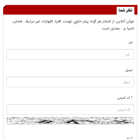
نظر شما
جوان آنلاين از انتشار هر گونه پيام حاوي تهمت، افترا، اظهارات غير مرتبط ، فحش،
ناسزا و... معذور است
نام
ایمیل
* کد امنیتی
* نظر