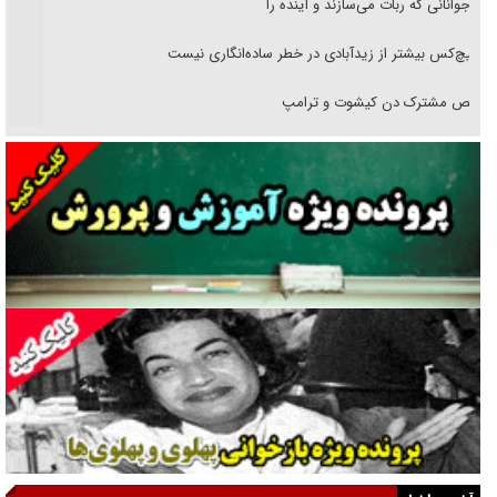
نوجوانانی که ربات می‌سازند و آینده را
هیچ‌کس بیشتر از زیدآبادی در خطر ساده‌انگاری نیست
رقص مشترک دن کیشوت و ترامپ
دنده دولت به واگذاری مسئله‌دار ایران‌خودرو/ خصوصی‌سازی یا انحصار؟
غریزه‌ی بقا و آقای باقی و رفقا
جراحی‌های زیبایی با مدرک فوق‌دیپلم! + گفت‌وگو با متهم
گفت‌وگو با همسر یکی از شهدای جنگ رمضان/ پیکر بی‌سر شهید را از
انگشت‌های پا شناسایی کردیم
نسلی که آنلاین الگو می‌گیرد
گفت‌وگو با آیت‌الله جاودان/ جفای مخالفان مکانت معنوی رهبر شهید را
ارتقا می‌داد