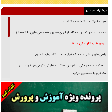
پیشنهاد سردبیر
رقص مشترک دن کیشوت و ترامپ
دنده دولت به واگذاری مسئله‌دار ایران‌خودرو/ خصوصی‌سازی یا انحصار؟
غریزه‌ی بقا و آقای باقی و رفقا
جراحی‌های زیبایی با مدرک فوق‌دیپلم! + گفت‌وگو با متهم
گفت‌وگو با همسر یکی از شهدای جنگ رمضان/ پیکر بی‌سر شهید را از
انگشت‌های پا شناسایی کردیم
نسلی که آنلاین الگو می‌گیرد
گفت‌وگو با آیت‌الله جاودان/ جفای مخالفان مکانت معنوی رهبر شهید را
ارتقا می‌داد