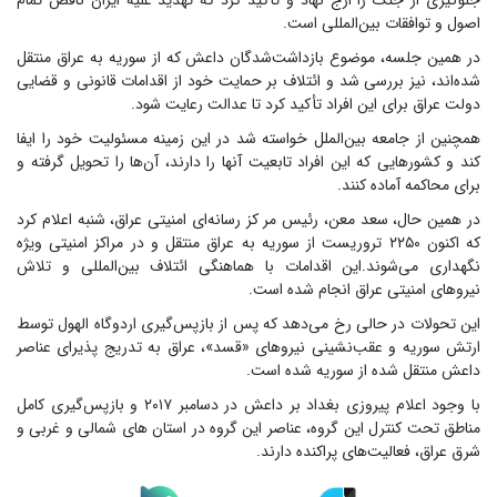
جلوگیری از جنگ را ارج نهاد و تأکید کرد که تهدید علیه ایران ناقض تمام
اصول و توافقات بین‌المللی است.
در همین جلسه، موضوع بازداشت‌شدگان داعش که از سوریه به عراق منتقل
شده‌اند، نیز بررسی شد و ائتلاف بر حمایت خود از اقدامات قانونی و قضایی
دولت عراق برای این افراد تأکید کرد تا عدالت رعایت شود.
همچنین از جامعه بین‌الملل خواسته شد در این زمینه مسئولیت خود را ایفا
کند و کشورهایی که این افراد تابعیت آنها را دارند، آن‌ها را تحویل گرفته و
برای محاکمه آماده کنند.
در همین حال، سعد معن، رئیس مر کز رسانه‌ای امنیتی عراق، شنبه اعلام کرد
که اکنون ۲۲۵۰ تروریست از سوریه به عراق منتقل و در مراکز امنیتی ویژه
نگهداری می‌شوند.این اقدامات با هماهنگی ائتلاف بین‌المللی و تلاش
نیروهای امنیتی عراق انجام شده است.
این تحولات در حالی رخ می‌دهد که پس از بازپس‌گیری اردوگاه الهول توسط
ارتش سوریه و عقب‌نشینی نیروهای «قسد»، عراق به تدریج پذیرای عناصر
داعش منتقل‌ شده از سوریه شده است.
با وجود اعلام پیروزی بغداد بر داعش در دسامبر ۲۰۱۷ و بازپس‌گیری کامل
مناطق تحت کنترل این گروه، عناصر این گروه در استان های شمالی و غربی و
شرق عراق، فعالیت‌های پراکنده دارند.