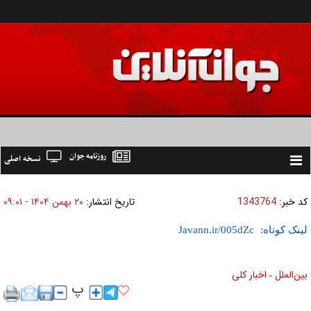
روزنامه جوان
نسخه اصلی
Toggle
navigation
کد خبر:
1343764
تاریخ انتشار:
۲۰ بهمن ۱۴۰۴ - ۰۹:۰۱
لینک کوتاه:
بين‌الملل
اخبار كلی
»