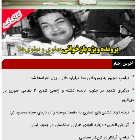
راننده مست به قانون می‌خندد
همه آقای دوربینی شده‌ایم!
قصه ناتمام سرویس مدارس
آیا مقاومت فلسطین خلع‌سلاح می‌شود؟
الگوی وحدت‌آفرین در ادراک سیاست خارجی
آخرین اخبار
گفتگوی دکتر اخوان مدیرمسئول روزنامه جوان با برنامه تلویزیونی «نبرد
ترامپ مجبور به پس‌دادن ۱۰۰ میلیارد دلار از پول تعرفه‌ها شد
هرمز»
درگیری شدید در جنوب ادلب؛ کشته و زخمی شدن ۳ نظامی سوری در
امام حسین (ع) کشته سیرت‌های عصر جاهلی شد
دیرالزور
فریاد‌ها و ناله‌های دوستان مبارزدلم را آتش می‌زد
ترکیه تردد کشتی‌های تجاری به مقصد روسیه را در دریای سیاه محدود کرد
گزارش الجزیره درباره نابودی هزاران ساختمان در جنوب لبنان
ترامپ گرفتار در شن‌زار سیاسی