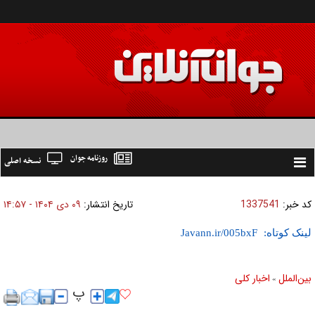
روزنامه جوان
نسخه اصلی
Toggle
navigation
کد خبر:
1337541
تاریخ انتشار:
۰۹ دی ۱۴۰۴ - ۱۴:۵۷
لینک کوتاه:
بين‌الملل
اخبار كلی
»