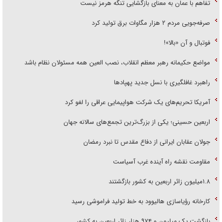
تفاهم با عمان به معنای بازگشایی تنگه هرمز نیست
صرفه‌جویی مردم ۲ هزار مگاوات برق تولید کرد
فوتبال و آن «بالا»!
مواضع حکیمانه رهبر معظم انقلاب، نصب العین همه مسئولان نظام باشد
راهبرد غافلگیری با نسل جدید پهپاد‌ها
آمریکا تحریم‌های یک شرکت هواپیمایی عراقی را لغو کرد
اربعین حسینی؛ یکی از بزرگ‌ترین تجمع‌های سالانه جهان
جولان عقابان ایرانی از دفاع مقدس تا نبرد رمضان
مقاومت نقشه راه آینده غرب آسیاست
۱.۸میلیون زائر اربعین به کشور بازگشتند
کارخانه رؤیاسازی هالیوود به خط تولید فراموشی رسید
بازگشت یک میلیون و ۹۷۴ هزار زائر اربعین به کشور