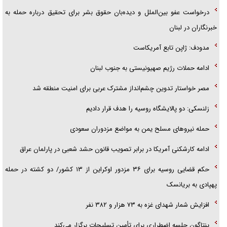
درخواست عفو بین‌الملل و دیده‌بان حقوق بشر برای تحقیق درباره حمله به
خبرنگاران در لبنان
مدودف: ژاپن تابع آمریکاست
ادامه حملات رژیم صهیونیستی به جنوب لبنان
مصر خواستار تدوین چشم‌انداز مشترک عربی برای امنیت منطقه شد
زلنسکی: دو پالایشگاه روسیه را هدف قرار دادیم
حمله نیرو‌های مسلح یمن به مواضع مزدوران سعودی
ادامه کارشکنی آمریکا در برابر تصویب قانون حشد شعبی در پارلمان عراق
حکم قضایی روسیه برای ۳۶ مزدور اوکراین از ۱۳ کشور/ دو کشته در حمله
پهپادی به بریانسک
افزایش شمار شهدای غزه به ۷۳ هزار و ۳۸۲ نفر
پنتاگون جلسه اضطراری برای تأمین تسلیحات برگزار می‌کند