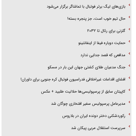
بازی‌های لیگ برتر فوتبال با تماشاگر برگزار می‌شود
هرمز»
حال تیم خوب است، جز پنجره بسته!
امام حسین (ع) کشته سیرت‌های عصر جاهلی شد
گلزنی برای رئال تا ۲۰۳۲
فریاد‌ها و ناله‌های دوستان مبارزدلم را آتش می‌زد
حمایت دوباره فیفا از اینفانتینو
مدافعی که قصد جدایی ندارد
جنگ مدعیان طلای کشتی جهان این بار در مسکو
افشای اقدامات غیراخلاقی فدراسیون فوتبال کره جنوبی برای داوران!
کاپیتان سابق از پرسپولیسی‌ها حلالیت طلبید + عکس
مدیرعامل پرسپولیس سفیر افتخاری چوگان شد
رکوردشکنی دختر دونده ایران در بلاروس
سرپرست استقلال مربی پیکان شد