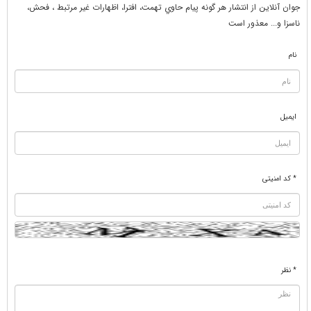
جوان آنلاين از انتشار هر گونه پيام حاوي تهمت، افترا، اظهارات غير مرتبط ، فحش،
ناسزا و... معذور است
نام
ایمیل
* کد امنیتی
* نظر