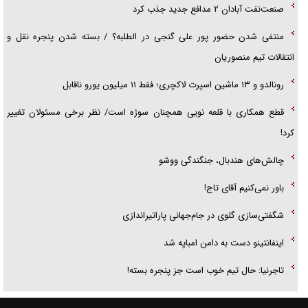
صنعت‌نفت آبادان ۲ مدافع جدید جذب کرد
منتفی شدن حضور پور علی گنجی در الطلبه؟ / بسته شدن پنجره نقل و
انتقالات تیم منصوریان
رونالدو و ۱۳ ماشین اسپرت لاکچری؛ فقط ۱۱ میلیون یورو ناقابل
قطع همکاری با قلعه نویی همچنان سوژه است/ نظر برخی مسئولان تغییر
کرد!
چالش‌های هندبال، جنگندگی ووشو
باور نمی‌کنیم آقای تاج!
شگفتی‌سازی گلوی در جام‌جهانی پاراتیراندازی
اینفانتینو دست به دامن امباپه شد
تاجرنیا: حال تیم خوب است جز پنجره بسته!