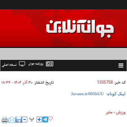
روزنامه جوان
نسخه اصلی
Toggle
navigation
کد خبر:
1335758
تاریخ انتشار:
۳۰ آذر ۱۴۰۴ - ۱۸:۳۶
لینک کوتاه:
ورزش
ساير
»