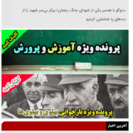
گفت‌وگو با همسر یکی از شهدای جنگ رمضان/ پیکر بی‌سر شهید را از
انگشت‌های پا شناسایی کردیم
نسلی که آنلاین الگو می‌گیرد
گفت‌وگو با آیت‌الله جاودان/ جفای مخالفان مکانت معنوی رهبر شهید را
ارتقا می‌داد
راننده مست به قانون می‌خندد
همه آقای دوربینی شده‌ایم!
قصه ناتمام سرویس مدارس
آیا مقاومت فلسطین خلع‌سلاح می‌شود؟
الگوی وحدت‌آفرین در ادراک سیاست خارجی
آخرین اخبار
گفتگوی دکتر اخوان مدیرمسئول روزنامه جوان با برنامه تلویزیونی «نبرد