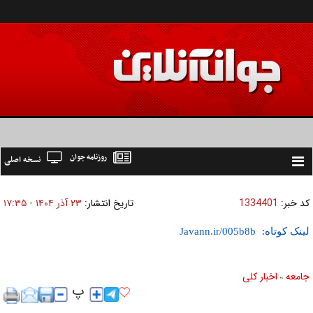
روزنامه جوان
نسخه اصلی
Toggle
navigation
کد خبر:
1334401
تاریخ انتشار:
۲۳ آذر ۱۴۰۴ - ۱۷:۳۵
لینک کوتاه:
جامعه
اخبار كلی
»