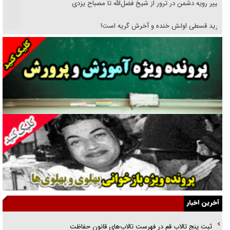
تغییر رویه دشمن در ترور از شیخ فضل‌الله تا مصباح یزدی
خرید قسطی اولش خنده و آخرش گریه است!
فوتبال و آن «بالا»!
راهبرد غافلگیری با نسل جدید پهپاد‌ها
جنجال پزشکان تقلبی در صنعت زیبایی
یهودی‌ها در ادبیات داستانی اروپا؛ از شکسپیر تا دیکنز
گفت‌وگو با خواهر یکی از شهدای جنگ رمضان/ خواهرم فرمانده جهادی و
اهل خدمت بی‌منت بود
جزئیات شکنجه‌هایم فراتر از آن است که در بیان بگنجد!
گزارش «جوان» از قوانین سخت‌گیرانه ۶ قاره در برابر یورش به پاسگاه‌های
آخرین اخبار
پلیس
ثبت پنج تالاب قم در فهرست تالاب‌های قانون حفاظت