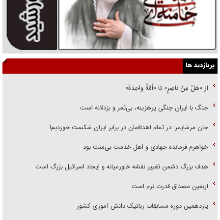
پربازدید ها
از «هَلْ مِنْ ناصِرٍ» تا «اُمَّةً واحِدَةً»
جنگ با ایران جنگی پرهزینه، بی‌ثمر و بزدلانه است
جان مرشایمر: در تمام اهدافمان در برابر ایران شکست خوردیم!
خواهرم فرمانده جهادی و اهل خدمت بی‌منت بود
هدف بزرگ دشمن تغییر نقشه خاورمیانه و ایجاد اسرائیل بزرگ است
اربعین مصداق قدرت نرم است
یازدهمین دوره مسابقات رباتیک دانش آموزی کشور