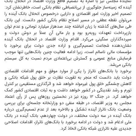
نماینده مجلس نیز با اشاره به تصمیم قاطع وزارت اقتصاد در انحلال بانک
آینده که زمینه‌ساز جلوگیری از بی‌انضباطی نظام بانکی است، خاطرنشان کرد:
تصمیم اخیر وزارت امور اقتصادی و دارایی درخصوص انحلال بانک آینده را
می‌توان نقطه عطفی در مسیر اصلاح نظام بانکی کشور دانست. این بانک
طی سال‌های گذشته با زیان انباشته چند صدهزار میلیارد تومانی و عدم توان
بازپرداخت تعهدات روبه‌رو بود و بار مالی آن عملاً بر دوش دولت و
سپرده‌گذاران سنگینی می‌کرد. اقدام وزارت اقتصاد در انحلال بانک آینده
نشان‌دهنده شجاعت تصمیم‌گیری و اراده جدی دولت برای برخورد با
مؤسسات مالی ناسالم است، زیرا ادامه فعالیت چنین بانک‌هایی تنها موجب
فرسایش منابع عمومی و گسترش بی‌اعتمادی مردم نسبت به کل سیستم
بانکی می‌شد.
برخورد با بانک‌های ناتراز را یکی از موارد موفق و مهم اقدامات اقتصادی
دولت باید دانست که منجر به تقویت نظارت بر خلق پول شبکه بانکی و
کاهش چشمگیر خلق پول غیرمولد خواهد شد و اثرگذاری مستقیمی بر کنترل
تورم و رشد نقدینگی در کشور خواهد داشت و به ثبات اقتصادی کشور کمک
خواهد کرد. در جنگ ۱۲ روزه نیز در نخستین روز‌های پس از رأی اعتماد
مجلس به وزیر اقتصاد، در طبقه منفی دو وزارتخانه جلسه‌ای برای بررسی
وضعیت بانک ناتراز آینده تشکیل و بالاخره بعد از عدم تصمیم‌گیری درباره
بانک آینده در سه دولت مختلف، در دولت چهاردهم، بانک آینده در بانک
ملی ادغام شد و دولت در ادامه برخورد با بانک‌های ناتراز، اقدامات اصلاحی
جدیدی علیه ناترازی شبکه بانکی اتخاذ کرد.