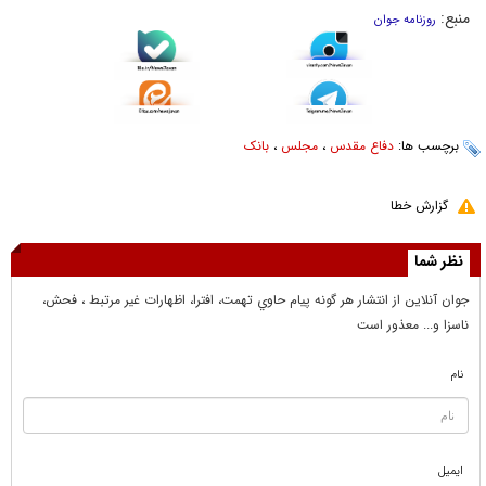
منبع:
روزنامه جوان
برچسب ها:
دفاع مقدس
،
مجلس
،
بانک
گزارش خطا
نظر شما
جوان آنلاين از انتشار هر گونه پيام حاوي تهمت، افترا، اظهارات غير مرتبط ، فحش،
ناسزا و... معذور است
نام
ایمیل