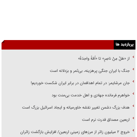
پربازدید ها
از «هَلْ مِنْ ناصِرٍ» تا «اُمَّةً واحِدَةً»
جنگ با ایران جنگی پرهزینه، بی‌ثمر و بزدلانه است
جان مرشایمر: در تمام اهدافمان در برابر ایران شکست خوردیم!
خواهرم فرمانده جهادی و اهل خدمت بی‌منت بود
هدف بزرگ دشمن تغییر نقشه خاورمیانه و ایجاد اسرائیل بزرگ است
اربعین مصداق قدرت نرم است
‌خروج ۲ میلیون زائر از مرز‌های زمینی اربعین/ افزایش بازگشت زائران