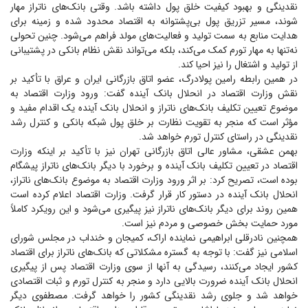
نقدینگی و بهبود کیفیت خلق پول داشته باشد. وقتی بانک‌های ناتراز مهار
شوند، مسیر تزریق پول بی‌پشتوانه به اقتصاد محدود شده و زمینه برای
هدایت منابع به سمت تولید و فعالیت‌های مولد فراهم می‌شود. چنین تحولی
نه‌تنها به مهار تورم کمک می‌کند، بلکه می‌تواند نقش نظام بانکی در پشتیبانی
از تولید و اشتغال را نیز احیا کند.
در همین رابطه رامین پولادرگ، عضو اتاق بازرگانی ایران و عراق با تأکید بر
نقش وزارت اقتصاد در انحلال بانک آینده گفت: ورود وزارت اقتصاد به
موضوع تعیین تکلیف بانک‌های ناتراز و انحلال بانک آینده یک اقدام مفید و
مؤثر است که منجر به تقویت نظارت بر خلق پول شبکه بانکی و کنترل رشد
نقدینگی در راستای کنترل تورم خواهد شد.
بهمن عشقی، مشاور عالی اتاق بازرگانی تهران نیز با تأکید بر اینکه وزارت
اقتصاد در تعیین تکلیف بانک آینده و برخورد با دیگر بانک‌های ناتراز پیشگام
بوده است، تصریح کرد: بر اثر ورود وزارت اقتصاد به موضوع بانک‌های ناتراز،
انحلال بانک آینده در دستور کار قرار گرفت. وزارت اقتصاد اعلام کرده است
همین روند برای دیگر بانک‌های ناتراز نیز پیگیری می‌شود و این رویکرد کاملاً
مورد حمایت بخش خصوصی و مردم نیز است.
همچنین نادرقلی ابراهیمی نماینده اراک، کمیجان و خنداب در مجلس شورای
اسلامی نیز گفت: با توجه به گستره مشکلاتی که بانک‌های ناتراز برای اقتصاد
کشور ایجاد می‌کنند، رسیدگی به آنها از سوی وزارت اقتصاد پس از پیگیری
انحلال بانک آینده ضرورت بالایی دارد و منجر به کنترل تورم و ثبات اقتصادی
خواهد شد و جلوی رشد نقدینگی کشور را خواهد گرفت. مصطفوی دیگر