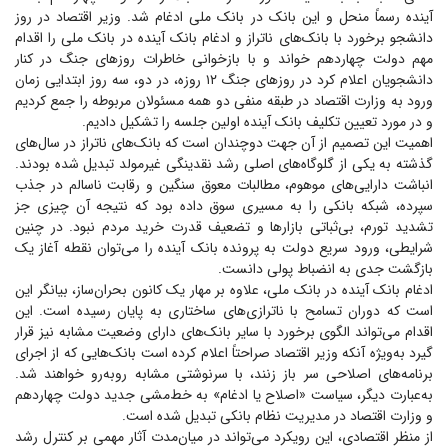
آینده رسماً منحل و این بانک در بانک ملی ادغام شد. وزیر اقتصاد در روز
دانشجو برخورد با بانک‌های ناتراز و ادغام بانک آینده در بانک ملی را اقدام
مهم دولت چهاردهم خواند و با بازخوانی خاطرات روز‌های جنگ در کنار
دانشجویان اعلام کرد در روز‌های جنگ ۱۲ روزه، در دو، سه روز ابتدایی زمان
ورود به وزارت اقتصاد در طبقه منفی دو همه مسئولان مربوطه را جمع کردیم
و در مورد تعیین تکلیف بانک آینده اولین جلسه را تشکیل دادیم.
اهمیت این تصمیم از آن جهت دوچندان است که بانک‌های ناتراز در سال‌های
گذشته به یکی از گلوگاه‌های اصلی رشد نقدینگی غیرمولد تبدیل شده بودند.
انباشت دارایی‌های موهوم، مطالبات معوق سنگین و رقابت ناسالم در جذب
سپرده، شبکه بانکی را به مسیری سوق داده بود که نتیجه آن چیزی جز
تشدید تورم، بی‌ثباتی بازار‌ها و تضعیف قدرت خرید مردم نبود. در چنین
شرایطی، ورود سریع دولت به پرونده بانک آینده را می‌توان نقطه آغاز یک
بازگشت جدی به انضباط پولی دانست.
ادغام بانک آینده در بانک ملی، علاوه بر مهار یک کانون بحران‌ساز، بیانگر این
است که دوران تسامح با ناترازی‌های ساختاری به پایان رسیده است. این
اقدام می‌تواند الگوی برخورد با سایر بانک‌های دارای وضعیت مشابه نیز قرار
گیرد به‌ویژه آنکه وزیر اقتصاد صراحتاً اعلام کرده است بانک‌هایی که از اجرای
برنامه‌های اصلاحی سر باز زنند، با سرنوشتی مشابه روبه‌رو خواهند شد.
به‌عبارت دیگر، سیاست «اصلاح یا ادغام» به خط‌مشی جدید دولت چهاردهم
و وزارت اقتصاد در مدیریت نظام بانکی تبدیل شده است.
از منظر اقتصادی، این رویکرد می‌تواند در میان‌مدت آثار مهمی بر کنترل رشد