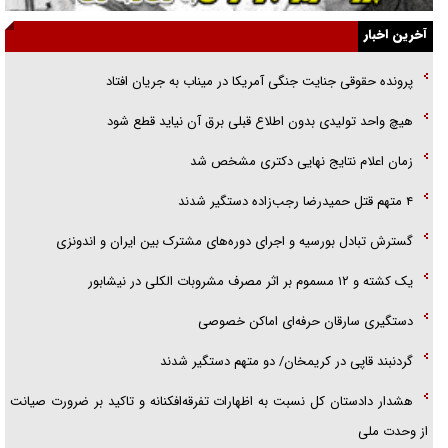
الگوی وحدت‌آفرین در ادراک سیاست خارجی
آخرین اخبار
گفتگوی دکتر اخوان مدیرمسئول روزنامه جوان با برنامه تلویزیونی «نبرد
پرونده حقوقی جنایت جنگی آمریکا در میناب به جریان افتاد
هرمز»
هیچ واحد تولیدی بدون اطلاع قبلی برق آن نیاید قطع شود
امام حسین (ع) کشته سیرت‌های عصر جاهلی شد
زمان اعلام نتایج نهایی دکتری مشخص شد
فریاد‌ها و ناله‌های دوستان مبارزدلم را آتش می‌زد
۴ متهم قتل حمیدرضا رجب‌زاده دستگیر شدند
گسترش تبادل بورسیه و اجرای دوره‌های مشترک بین ایران و اندونزی
یک کشته و ۱۲ مسموم بر اثر مصرف مشروبات الکلی در نیشابور
دستگیری سارقان حرفه‌ای اماکن خصوصی
گردنبند قاپی در کریمخان/ دو متهم دستگیر شدند
هشدار دادستان کل نسبت به اظهارات تفرقه‌افکنانه و تاکید بر ضرورت صیانت
از وحدت ملی