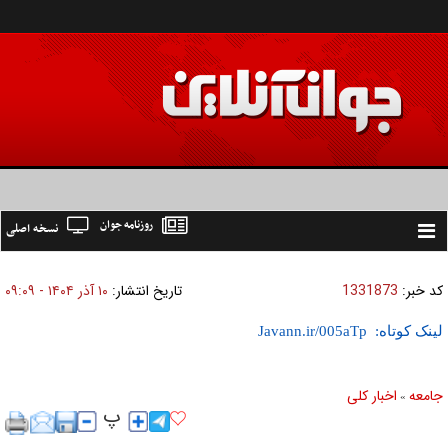
روزنامه جوان
نسخه اصلی
Toggle
navigation
کد خبر:
1331873
تاریخ انتشار:
۱۰ آذر ۱۴۰۴ - ۰۹:۰۹
لینک کوتاه:
جامعه
اخبار كلی
»