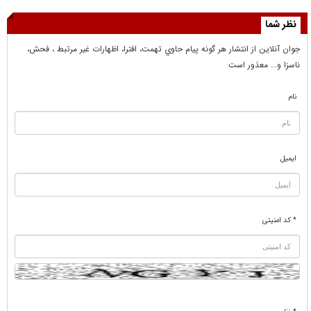
نظر شما
جوان آنلاين از انتشار هر گونه پيام حاوي تهمت، افترا، اظهارات غير مرتبط ، فحش،
ناسزا و... معذور است
نام
ایمیل
* کد امنیتی