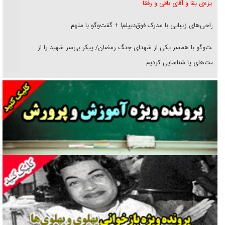
غریزه‌ی بقا و آقای باقی و رفقا
جراحی‌های زیبایی با مدرک فوق‌دیپلم! + گفت‌وگو با متهم
گفت‌وگو با همسر یکی از شهدای جنگ رمضان/ پیکر بی‌سر شهید را از
انگشت‌های پا شناسایی کردیم
نسلی که آنلاین الگو می‌گیرد
گفت‌وگو با آیت‌الله جاودان/ جفای مخالفان مکانت معنوی رهبر شهید را
ارتقا می‌داد
راننده مست به قانون می‌خندد
همه آقای دوربینی شده‌ایم!
قصه ناتمام سرویس مدارس
آیا مقاومت فلسطین خلع‌سلاح می‌شود؟