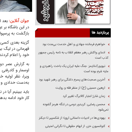
بعد ا
جوان آنلاین
:
در این باشگاه بر ع
پربازدید ها
بازگشت به پرسپول
گزینه بعدی کسی نب
خواهرم فرمانده جهادی و اهل خدمت بی‌منت بود
قهرمانی در لیگ بر
ادعای واکنش رهبر معظم انقلاب به نامه رئیس جمهور
خود را اعلام کردند
کذب است
به گزارش عصر دوشن
نیویورک‌تایمز: جنگ علیه ایران یک باخت راهبردی و
مایه شرم بوده است
ویرا، نظر اولیه خ
آخرین صحبت‌های پسرم دلتنگی برای رهبر شهید بود
به‌دست حدادی و ا
اربعین حسینی (ع) از منظر فقه و روایت
باید ببینیم آیا در
زمان شارژ اعتبار کالابرگ تغییر کرد
کار خود ادامه بده
محسن رضایی: کریدور دومی در تنگه هرمز گشوده
نمی‌شود
یهودی‌ها در ادبیات داستانی اروپا؛ از شکسپیر تا دیکنز
کنوانسیون خزر، از ابهام حقوقی تا نگرانی امنیتی