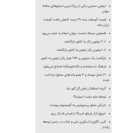
اربعین حسینی؛ یکی از بزرگ‌ترین تجمع‌های سالانه
جهان
قیمت گوسفند زنده ۳۰ درصد کاهش یافت؛ گوشت
ارزان نشد
فلسطین مسئله نخست جهان اسلام به شمار می‌رود
۲.۸ میلیون زائر به کشور بازگشتند
۱.۸میلیون زائر اربعین به کشور بازگشتند
بازگشت یک میلیون و ۹۷۴ هزار زائر اربعین به کشور
فرهنگ با بخشنامه و نگاه قیم‌مآبانه اصلاح نمی‌شود
۲۱ عامل موساد و ۴ عضو باند‌های مسلح بازداشت
شدند
گزینه استقلال راهی گل گهر شد
توطئه علیه دولت اسپانیا؟!
بازیکن سابق پرسپولیس به آلومینیوم پیوست
خروج بازار اوراق امریکا از فرمان فدرال رزرو
البرز، الگوی تاب‌آوری ملی و شتاب در مسیر توسعه
پایدار