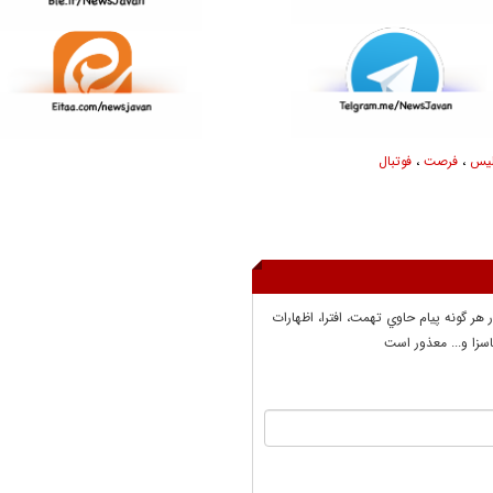
لیس
،
فرصت
،
فوتبال
ر هر گونه پيام حاوي تهمت، افترا، اظهارات
سزا و... معذور است