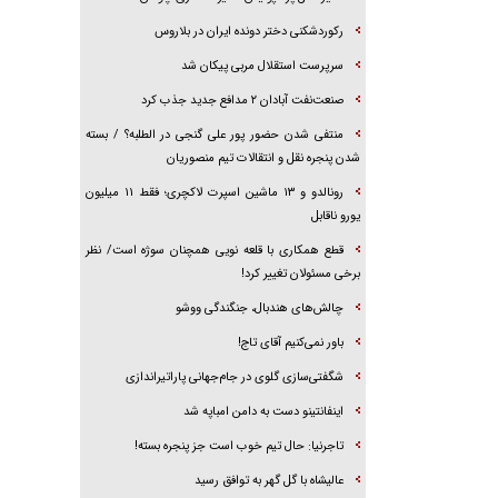
رکوردشکنی دختر دونده ایران در بلاروس
سرپرست استقلال مربی پیکان شد
صنعت‌نفت آبادان ۲ مدافع جدید جذب کرد
منتفی شدن حضور پور علی گنجی در الطلبه؟ / بسته
شدن پنجره نقل و انتقالات تیم منصوریان
رونالدو و ۱۳ ماشین اسپرت لاکچری؛ فقط ۱۱ میلیون
یورو ناقابل
قطع همکاری با قلعه نویی همچنان سوژه است/ نظر
برخی مسئولان تغییر کرد!
چالش‌های هندبال، جنگندگی ووشو
باور نمی‌کنیم آقای تاج!
شگفتی‌سازی گلوی در جام‌جهانی پاراتیراندازی
اینفانتینو دست به دامن امباپه شد
تاجرنیا: حال تیم خوب است جز پنجره بسته!
عالیشاه با گل گهر به توافق رسید