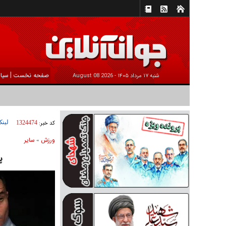
|
صفحه نخست
سیا
شنبه ۱۷ مرداد ۱۴۰۵ -
2026 August 08
لینک
کد خبر:
1324474
ورزش
ساير
»
پی