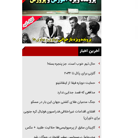
خرید قسطی اولش خنده و آخرش گریه است!
فوتبال و آن «بالا»!
راهبرد غافلگیری با نسل جدید پهپاد‌ها
جنجال پزشکان تقلبی در صنعت زیبایی
یهودی‌ها در ادبیات داستانی اروپا؛ از شکسپیر تا
دیکنز
آخرین اخبار
گفت‌وگو با خواهر یکی از شهدای جنگ رمضان/
خواهرم فرمانده جهادی و اهل خدمت بی‌منت بود
حال تیم خوب است، جز پنجره بسته!
جزئیات شکنجه‌هایم فراتر از آن است که در بیان
گلزنی برای رئال تا ۲۰۳۲
بگنجد!
حمایت دوباره فیفا از اینفانتینو
گزارش «جوان» از قوانین سخت‌گیرانه ۶ قاره در
مدافعی که قصد جدایی ندارد
برابر یورش به پاسگاه‌های پلیس
جنگ مدعیان طلای کشتی جهان این بار در مسکو
افشای اقدامات غیراخلاقی فدراسیون فوتبال کره جنوبی
برای داوران!
کاپیتان سابق از پرسپولیسی‌ها حلالیت طلبید + عکس
مدیرعامل پرسپولیس سفیر افتخاری چوگان شد