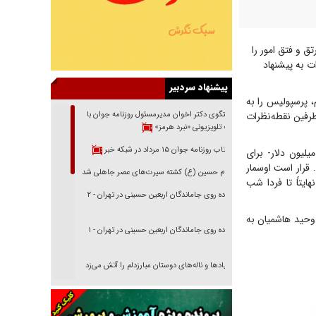
ق و فتق امور را
ات به پیشنهاد
پیشنهاد سردبیر
، پرسپولیس را به
طرفین نقطه‌نظرات
گفتگوی دکتر اخوان مدیرمسئول روزنامه جوان با
برنامه تلویزیونی «نبرد هرمز»
بازتاب روزنامه جوان ۱۵ مرداد در شبکه خبر
لیون دلار- برای
 را اعلام کند. قرار است اوسمار
امام حسین (ع) کشته سیرت‌های عصر جاهلی شد
ایتاً تا فردا شب
پیاده روی جاماندگان اربعین حسینی در تهران - ۲
ا وحید هاشمیان به
پیاده روی جاماندگان اربعین حسینی در تهران - ۱
فریاد‌ها و ناله‌های دوستان مبارزدلم را آتش می‌زد
تغییر رویه دشمن در ترور از شیخ فضل‌الله تا مصباح
یزدی