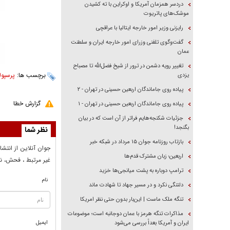
دردسر همزمان آمریکا و اوکراین با ته کشیدن
موشک‌های پاتریوت
رایزنی وزیر امور خارجه ایتالیا با عراقچی
گفت‌وگوی تلفنی وزرای امور خارجه ایران و سلطنت
عمان
تغییر رویه دشمن در ترور از شیخ فضل‌الله تا مصباح
برچسب ها:
پرسپو
یزدی
پیاده روی جاماندگان اربعین حسینی در تهران - ۲
گزارش خطا
پیاده روی جاماندگان اربعین حسینی در تهران - ۱
جزئیات شکنجه‌هایم فراتر از آن است که در بیان
بگنجد!
نظر شما
بازتاب روزنامه جوان ۱۵ مرداد در شبکه خبر
جوان آنلاين از انتشا
اربعین؛ زبان مشترک قدم‌ها
غير مرتبط ، فحش، نا
ترامپ دوباره به پشت میانجی‌ها خزید
نام
دلتنگی نکرد و در مسیر جهاد تا شهادت ماند
تنگه ملک ماست | این‌بار بدون حتی نظر امریکا
مذاکرات تنگه هرمز با عمان دوجانبه است؛ موضوعات
ایمیل
ایران و آمریکا بعداً بررسی می‌شود