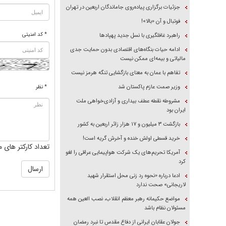
جزئیات برگزاری پیاده‌روی جاماندگان اربعین در تهران
فوتبال و آن «بالا»!
* کد امنیتی
راهبرد غافلگیری با نسل جدید پهپاد‌ها
ادامه حیات بنگاه‌های اقتصادی بدون حمایت جدی
مالیاتی و بیمه‌ای ممکن نیست
تفاهم با عمان به معنای بازگشایی تنگه هرمز نیست
وزیر صمت عازم پاکستان شد
* نظر
مشروطه نقطه عطف بیداری و آزادی‌خواهی ملت
ایران بود
بازگشت ۳ میلیون و ۱۷ هزار زائر اربعین به کشور
خرید قسطی اولش خنده و آخرش گریه است!
تعداد کارکتر های م
آمریکا تحریم‌های یک شرکت هواپیمایی عراقی را لغو
کرد
ادعا درباره «نحوه رد زنی محل استقرار شهید
لاریجانی» صحت ندارد
مواضع حکیمانه رهبر معظم انقلاب، نصب العین همه
مسئولان نظام باشد
جولان عقابان ایرانی از دفاع مقدس تا نبرد رمضان