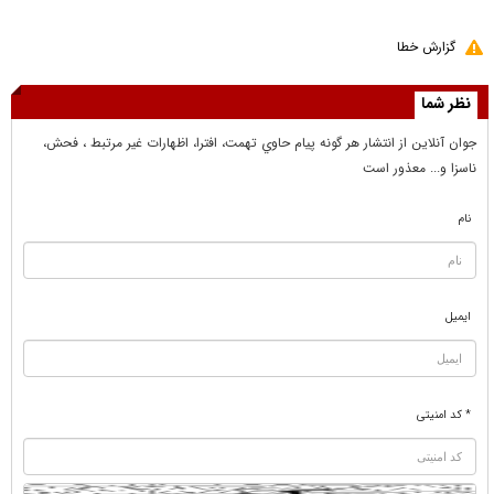
گزارش خطا
نظر شما
جوان آنلاين از انتشار هر گونه پيام حاوي تهمت، افترا، اظهارات غير مرتبط ، فحش،
ناسزا و... معذور است
نام
ایمیل
* کد امنیتی