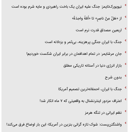
نیویورک‌تایمز: جنگ علیه ایران یک باخت راهبردی و مایه شرم بوده است
از «هَلْ مِنْ ناصِرٍ» تا «اُمَّةً واحِدَةً»
اربعین مصداق قدرت نرم است
جنگ با ایران جنگی پرهزینه، بی‌ثمر و بزدلانه است
جان مرشایمر: در تمام اهدافمان در برابر ایران شکست خوردیم!
بازار انرژی دنیا در آستانه تاریکی مطلق
بدون شرح
جنگ با ایران، احمقانه‌ترین تصمیم آمریکا
اعتراف مزدور اینترنشنال به واقعیتی که ۷ ماه انکار شد!
نظم ایرانی در تنگه هرمز
واشنگتن‌پست: شوک تازه گرانی بنزین در آمریکا؛ این بار اوضاع فرق می‌کند!