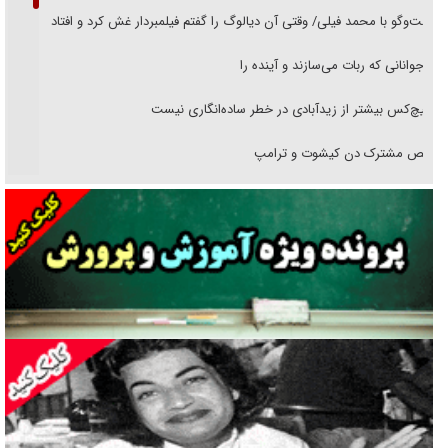
گفت‌وگو با محمد فیلی/ وقتی آن دیالوگ را گفتم فیلمبردار غش کرد و افتاد
نوجوانانی که ربات می‌سازند و آینده را
هیچ‌کس بیشتر از زیدآبادی در خطر ساده‌انگاری نیست
رقص مشترک دن کیشوت و ترامپ
دنده دولت به واگذاری مسئله‌دار ایران‌خودرو/ خصوصی‌سازی یا انحصار؟
غریزه‌ی بقا و آقای باقی و رفقا
جراحی‌های زیبایی با مدرک فوق‌دیپلم! + گفت‌وگو با متهم
گفت‌وگو با همسر یکی از شهدای جنگ رمضان/ پیکر بی‌سر شهید را از
انگشت‌های پا شناسایی کردیم
نسلی که آنلاین الگو می‌گیرد
گفت‌وگو با آیت‌الله جاودان/ جفای مخالفان مکانت معنوی رهبر شهید را