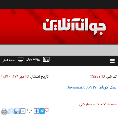
روزنامه جوان
نسخه اصلی
Toggle
navigation
کد خبر:
1323940
تاریخ انتشار:
۲۶ مهر ۱۴۰۴ - ۱۰:۴۱
لینک کوتاه:
صفحه نخست
اخبار كلی
»