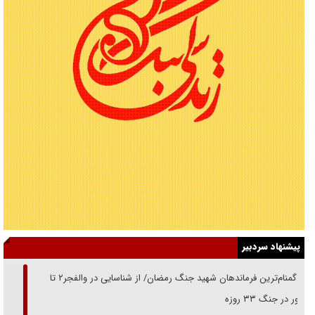
پیشنهاد سردبیر
از گمنام‌ترین فرماندهان شهید جنگ رمضان/ از شناسایی در والفجر۲ تا
حضور در جنگ ۳۳ روزه