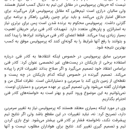
نیست که حریفان پرسپولیس در مقابل این تیم به دنبال کسب امتیاز هستند
ولی سالیان درازی است تیم‌هایی که مقابل پرسپولیس قرار می‌گیرند برای
حداقل امتیاز بازی می‌کنند و باید برابر چنین رقبایی راهکار و برنامه برای
گلزنی داشت. پرسپولیس محکوم به برنده شدن است پس برای برتری نیاز
به استراتژی و پلن‌های متعدد دارد. تمهیدات کادر فنی برابر حریفان اهمیت
بسیار زیادی پیدا می‌کند. قطعا اعضای کادر فنی می‌توانند ایراد‌ها را پیدا کنند
و بتوانند با رفع آنها شرایط را به گونه‌ای کنند که پرسپولیس موفق به کسب
بهترین نتیجه شود.
سرمربی سابق پرسپولیس در خصوص اینکه انتقاد‌ها به کادر فنی درباره
استفاده برخی از بازیکنان در پست‌های غیر تخصصی عنوان کرد: کادر فنی
براساس اعتقاد خود تصمیم می‌گیرد و اگر صلاح بداند تغییرات لازم را پیاده
می‌کند. تصمیم گیرنده در خصوص اینکه کدام بازیکنان در چه پست و
نقطه‌ای از زمین بازی کند با سرمربی و دستیارانش است. نظرات امثال من و
هواداران گفته می‌شود ولی تصمیم گیری بر عهده سرمربی و دستیاران اوست.
نمی‌توانیم به این موضوع ورود کنیم و بهتر است به خواسته‌های کادر فنی
احترام بگذاریم.
وی در مورد اینکه بسیاری معتقد هستند که پرسپولیس نیاز به تغییر سرمربی
دارد، تصریح کرد: نه، نباید تغییرات در این مقطع باشد ولی اگر نتایج تیم
پیشرفت نکند، ناخواسته فشار بر کادر فنی بیشتر می‌شود. نوع بازی کردن
تیم و تصمیم گیری تغییر کند. نتایج برای هواداران مطلوب نیست و آنها