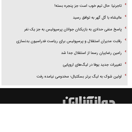
تاجرنیا: حال تیم خوب است جز پنجره بسته!
عالیشاه با گل گهر به توافق رسید
پاسخ منفی حدادی به بازیکنان جوانان پرسپولیس به جز یک نفر
رقابت مدیران استقلال و پرسپولیس برای ریاست فدراسیون بدنسازی
رامین رضاییان رسما از استقلال جدا شد
تغییرات جدید یوفا در لیگ‌های اروپایی
اولین شوک به لیگ برتر بسکتبال؛ مخدومی نیامده رفت
کلیه مطالب این سایت متعلق به وب سایت اطلاع رسانی جوان بوده و استفاده از مطالب آن با ذکر
منبع بلامانع است.