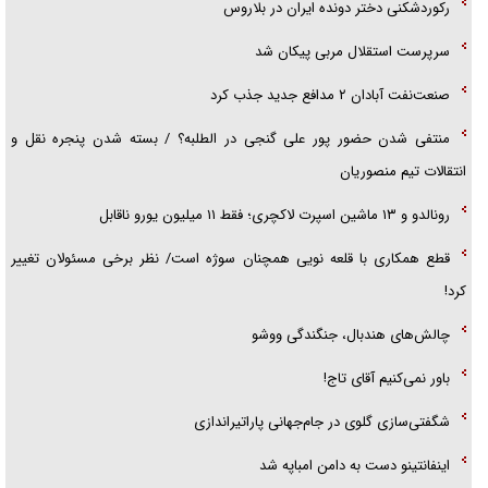
رکوردشکنی دختر دونده ایران در بلاروس
سرپرست استقلال مربی پیکان شد
صنعت‌نفت آبادان ۲ مدافع جدید جذب کرد
منتفی شدن حضور پور علی گنجی در الطلبه؟ / بسته شدن پنجره نقل و
انتقالات تیم منصوریان
رونالدو و ۱۳ ماشین اسپرت لاکچری؛ فقط ۱۱ میلیون یورو ناقابل
قطع همکاری با قلعه نویی همچنان سوژه است/ نظر برخی مسئولان تغییر
کرد!
چالش‌های هندبال، جنگندگی ووشو
باور نمی‌کنیم آقای تاج!
شگفتی‌سازی گلوی در جام‌جهانی پاراتیراندازی
اینفانتینو دست به دامن امباپه شد