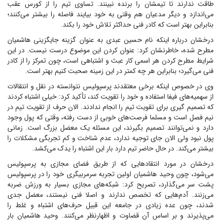
طاقت ندارند تا تیمشان را برنده نبینند. تساوی تیم را از کورس عقب
می‌اندازد و دیگر مدعیان هم وقتی به خود بیایند فاصله را بیشتر می‌کنند؛
بنابراین بهتر است که کادر فنی حداکثر تلاش خود را بکند.
درخشان درباره اینکه نام حسین عبدی به عنوان گزینه جایگزینی هاشمیان
مطرح شده، خاطرنشان کرد: عنوان کردن این موضوع درست نیست. در این
شرایط مطرح کردن هر اسمی کار عبث و اشتباهی است، چون تمرکز را از کادر
فنی می‌گیرد؛ بنابراین هر چه کمتر در این زمینه صحبت کنیم بهتر است.
وی در خصوص اینکه برخی معتقدند پرسپولیس نتوانسته در نقل و انتقالات
از سهمیه‌های فیفا استفاده و خود را تقویت کند، تأکید کرد: خیلی اشتباه کردند
که تصمیم گیری برای تقویت تیم را انجام ندادند. الان حرف از تقویت تیم در
نیم فصل است و مسلما فرصت‌های خوبی از دست رفته، وقتی که پول وجود
دارد و نمی‌توانند تصمیم بگیرند، این مسئله یک معضل بزرگ است. زمانی
پول نبود ولی الان جای توجیه ندارد، عدم شناخت و کم تجربگی مشکلات را
بیشتر می‌کند. در حال حاضر تیم دارد بار این اشتباه را یدک می‌کشد.
درخشان در مورد انتقاد‌هایی که از طریق فضای مجازی به پرسپولیس
می‌شود، چون وحید هاشمیان اولین تجربه سرمربیگری خود را در پرسپولیس
پشت سر می‌گذارد، تصریح کرد: شبکه‌های مجازی بسیار به ورزش ضربه
می‌زنند. آدم‌هایی که تخصص ندارند و اصلا فنی نیستند، معضل جدی
شدند، چون عده زیادی در جامعه این قبیل حرف‌های اشتباه و غلط را
می‌پذیرند و بر اساس آن قضاوت و اظهارنظر می‌کنند. وحید هاشمیان بار