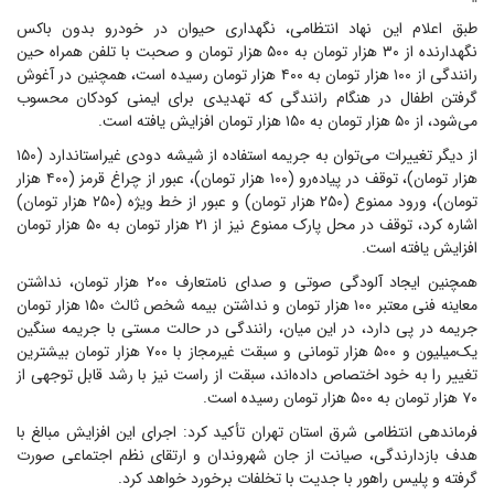
طبق اعلام این نهاد انتظامی، نگهداری حیوان در خودرو بدون باکس
نگهدارنده از ۳۰ هزار تومان به ۵۰۰ هزار تومان و صحبت با تلفن همراه حین
رانندگی از ۱۰۰ هزار تومان به ۴۰۰ هزار تومان رسیده است، همچنین در آغوش
گرفتن اطفال در هنگام رانندگی که تهدیدی برای ایمنی کودکان محسوب
می‌شود، از ۵۰ هزار تومان به ۱۵۰ هزار تومان افزایش یافته است.
از دیگر تغییرات می‌توان به جریمه استفاده از شیشه دودی غیراستاندارد (۱۵۰
هزار تومان)، توقف در پیاده‌رو (۱۰۰ هزار تومان)، عبور از چراغ قرمز (۴۰۰ هزار
تومان)، ورود ممنوع (۲۵۰ هزار تومان) و عبور از خط ویژه (۲۵۰ هزار تومان)
اشاره کرد، توقف در محل پارک ممنوع نیز از ۲۱ هزار تومان به ۵۰ هزار تومان
افزایش یافته است.
همچنین ایجاد آلودگی صوتی و صدای نامتعارف ۲۰۰ هزار تومان، نداشتن
معاینه فنی معتبر ۱۰۰ هزار تومان و نداشتن بیمه شخص ثالث ۱۵۰ هزار تومان
جریمه در پی دارد، در این میان، رانندگی در حالت مستی با جریمه سنگین
یک‌میلیون و ۵۰۰ هزار تومانی و سبقت غیرمجاز با ۷۰۰ هزار تومان بیشترین
تغییر را به خود اختصاص داده‌اند، سبقت از راست نیز با رشد قابل توجهی از
۷۰ هزار تومان به ۵۰۰ هزار تومان رسیده است.
فرماندهی انتظامی شرق استان تهران تأکید کرد: اجرای این افزایش مبالغ با
هدف بازدارندگی، صیانت از جان شهروندان و ارتقای نظم اجتماعی صورت
گرفته و پلیس راهور با جدیت با تخلفات برخورد خواهد کرد.