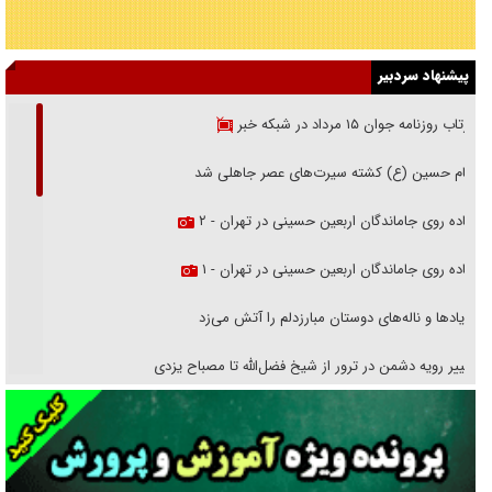
پیشنهاد سردبیر
بازتاب روزنامه جوان ۱۵ مرداد در شبکه خبر
امام حسین (ع) کشته سیرت‌های عصر جاهلی شد
پیاده روی جاماندگان اربعین حسینی در تهران - ۲
پیاده روی جاماندگان اربعین حسینی در تهران - ۱
فریاد‌ها و ناله‌های دوستان مبارزدلم را آتش می‌زد
تغییر رویه دشمن در ترور از شیخ فضل‌الله تا مصباح یزدی
خرید قسطی اولش خنده و آخرش گریه است!
فوتبال و آن «بالا»!