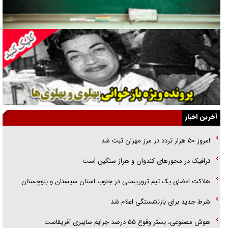
راهبرد غافلگیری با نسل جدید پهپاد‌ها
جنجال پزشکان تقلبی در صنعت زیبایی
یهودی‌ها در ادبیات داستانی اروپا؛ از شکسپیر تا دیکنز
گفت‌وگو با خواهر یکی از شهدای جنگ رمضان/ خواهرم فرمانده جهادی و
اهل خدمت بی‌منت بود
جزئیات شکنجه‌هایم فراتر از آن است که در بیان بگنجد!
آخرین اخبار
گزارش «جوان» از قوانین سخت‌گیرانه ۶ قاره در برابر یورش به پاسگاه‌های
امروز ۵۰ هزار تردد در مرز مهران ثبت شد
پلیس
ترافیک در محور‌های کندوان و هراز سنگین است
تحلیل ابعاد پیام رهبر انقلاب به حزب‌الله/ مقاومت نقشه راه آینده غرب آسیا
هلاکت اعضای یک تیم تروریستی در جنوب استان سیستان و بلوچستان
شرط جدید برای بازنشستگی اعلام شد
هوش مصنوعی، بستر وقوع ۵۵ درصد جرایم سایبری آفریقاست