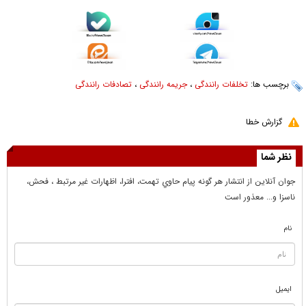
برچسب ها:
تخلفات رانندگی
،
جریمه رانندگی
،
تصادفات رانندگی
گزارش خطا
نظر شما
جوان آنلاين از انتشار هر گونه پيام حاوي تهمت، افترا، اظهارات غير مرتبط ، فحش،
ناسزا و... معذور است
نام
ایمیل