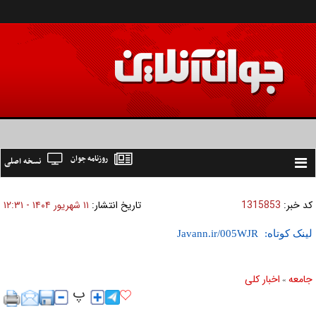
روزنامه جوان
نسخه اصلی
Toggle
navigation
کد خبر:
1315853
تاریخ انتشار:
۱۱ شهريور ۱۴۰۴ - ۱۲:۳۱
لینک کوتاه:
جامعه
اخبار كلی
»