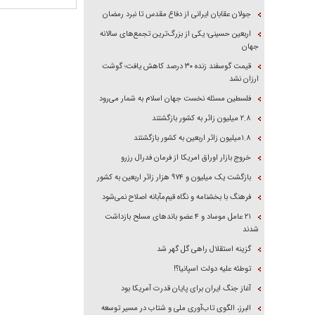
جولان عقابان ایرانی از دفاع مقدس تا نبرد رمضان
اربعین حسینی؛ یکی از بزرگ‌ترین تجمع‌های سالانه
جهان
قیمت گوسفند زنده ۳۰ درصد کاهش یافت؛ گوشت
ارزان نشد
فلسطین مسئله نخست جهان اسلام به شمار می‌رود
۲.۸ میلیون زائر به کشور بازگشتند
۱.۸میلیون زائر اربعین به کشور بازگشتند
خروج بازار اوراق امریکا از فرمان فدرال رزرو
بازگشت یک میلیون و ۹۷۴ هزار زائر اربعین به کشور
فرهنگ با بخشنامه و نگاه قیم‌مآبانه اصلاح نمی‌شود
۲۱ عامل موساد و ۴ عضو باند‌های مسلح بازداشت
شدند
گزینه استقلال راهی گل گهر شد
توطئه علیه دولت اسپانیا؟!
آغاز جنگ ایران برای پایان قدرت آمریکا بود
البرز، الگوی تاب‌آوری ملی و شتاب در مسیر توسعه