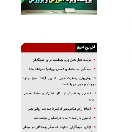
راننده مست به قانون می‌خندد
همه آقای دوربینی شده‌ایم!
قصه ناتمام سرویس مدارس
آیا مقاومت فلسطین خلع‌سلاح می‌شود؟
الگوی وحدت‌آفرین در ادراک سیاست خارجی
آخرین اخبار
گفتگوی دکتر اخوان مدیرمسئول روزنامه جوان با
برنامه تلویزیونی «نبرد هرمز»
توئیت قابل تامل وزیر بهداشت برای خبرنگاران
امام حسین (ع) کشته سیرت‌های عصر جاهلی شد
جهانگیر: جنایت‌های دشمن بی‌پاسخ نخواهد ماند
فریاد‌ها و ناله‌های دوستان مبارزدلم را آتش می‌زد
پیش‌بینی وضعیت جوی ۵ روز آینده؛ موج جدید
ناپایداری جوی در راه است
کاظمی: رسانه یکی از ارکان شکل‌گیری اعتماد عمومی
است
ارتباط رژیم غذایی غنی از فیبر با سلامت روانی بهتر
کامیون با راننده ۸ ساله در اصفهان توقیف شد
اژه‌ای: خبرنگاران متعهد، هم‌سنگر رزمندگان در میدان