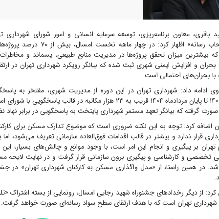
 باقری، معاون برنامه‌ریزی، توسعه سرمایه انسانی و امور شورای شهرداری 
هم‌اندیشی با اصحاب رسانه» اظهار کرد: در چهار 
 بیشترین میزان تحقق پروژه‌ها در مدیریت منابع طبیعی، پسماند و مخاطرا
ران و افزایش ایمنی شهری ثبت شده که بیانگر رویکرد شهرداری تهران در ارتقا
 با بحران‌های احتمالی است.
وی ادامه داد: شهرداری تهران در این دوره از مدیریت شهری، مفتخر به پاسخگوی
شوراست. از سال ۱۴۰۰ تا پایان مردادماه ۱۴۰۴ قریب به ۲۳ هزار مکاتبه در قالب پاسخگ
رت گرفته که بیانگر تعهد مستمر شهرداری پایتخت به پاسخگویی در برابر نهاد ن
ان اضافه کرد: توجه به این نکته ضروری است که موضوع تدارک مسکن برای کارکنان
ری قرار ندارد و بیشتر در قالب اقدامات فوق‌العاده سازمانی تعریف می‌شود، اما ب
تهران بر پیگیری و انجام این امر است، با وجود موانع و چالش‌های بسیار، این
 تخصصی و کارشناسی و پیگیری برون سازمانی قرار گرفت و در نهایت لایحه مسک
شد. در همین راستا، از «مدل واگذاری مسکن به کارکنان شهرداری تهران» در جشن
.
رد: از دیگر رخداد‌های جشنوراه شهید رجایی امسال، رونمایی از بسته اشتراک «
گ شهرداری تهران است که با هدف ارتقای سطح سواد رسانه‌ای صورت خواهد گرفت.