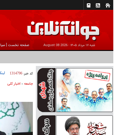
|
صفحه نخست
سیا
شنبه ۱۷ مرداد ۱۴۰۵ -
2026 August 08
لینک
کد خبر:
1314796
جامعه
اخبار كلی
»