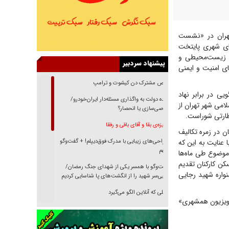
تهران در «نشست
ماهه نخست امسال، بیش از ۷۰ درصد پروژه‌های شهری پایتخت
ت زیست‌محیطی و
پیشنهاد سردبیر
ی امنیت و ایمنی
رقص مشترک دن کیشوت و ترامپ
ی در برابر نهاد
دنده دولت به واگذاری مسئله‌دار ایران‌خودرو/
ویی با شورای اسلامی شهر تهران از
خصوصی‌سازی یا انحصار؟
ظارتی شوراست.
غریزه‌ی بقا و آقای باقی و رفقا
 در زمره تکالیف
ا عنایت به این که
جراحی‌های زیبایی با مدرک فوق‌دیپلم! + گفت‌وگو
با متهم
 موضوع طی ماه‌ها
ن کارکنان تقدیم
گفت‌وگو با همسر یکی از شهدای جنگ رمضان/
واره شهید رجایی
پیکر بی‌سر شهید را از انگشت‌های پا شناسایی کردیم
نسلی که آنلاین الگو می‌گیرد
تلویزیون همشهری»
گفت‌وگو با آیت‌الله جاودان/ جفای مخالفان مکانت
معنوی رهبر شهید را ارتقا می‌داد