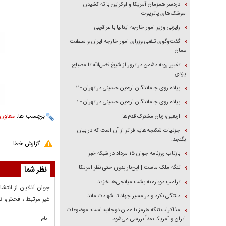
دردسر همزمان آمریکا و اوکراین با ته کشیدن
موشک‌های پاتریوت
رایزنی وزیر امور خارجه ایتالیا با عراقچی
گفت‌وگوی تلفنی وزرای امور خارجه ایران و سلطنت
عمان
تغییر رویه دشمن در ترور از شیخ فضل‌الله تا مصباح
یزدی
پیاده روی جاماندگان اربعین حسینی در تهران - ۲
پیاده روی جاماندگان اربعین حسینی در تهران - ۱
برچسب ها:
معاون 
اربعین؛ زبان مشترک قدم‌ها
جزئیات شکنجه‌هایم فراتر از آن است که در بیان
بگنجد!
گزارش خطا
بازتاب روزنامه جوان ۱۵ مرداد در شبکه خبر
تنگه ملک ماست | این‌بار بدون حتی نظر امریکا
نظر شما
ترامپ دوباره به پشت میانجی‌ها خزید
جوان آنلاين از انتشا
دلتنگی نکرد و در مسیر جهاد تا شهادت ماند
غير مرتبط ، فحش، نا
مذاکرات تنگه هرمز با عمان دوجانبه است؛ موضوعات
نام
ایران و آمریکا بعداً بررسی می‌شود