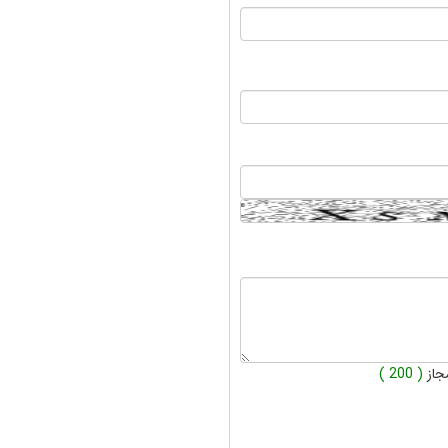
جاز
( 200 )