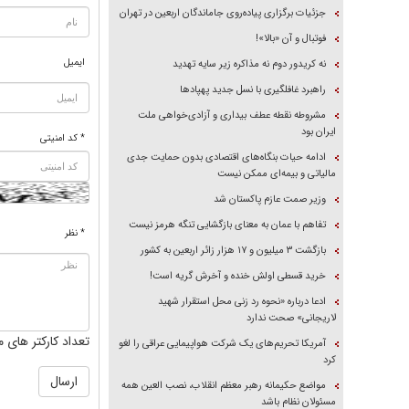
جزئیات برگزاری پیاده‌روی جاماندگان اربعین در تهران
فوتبال و آن «بالا»!
ایمیل
نه کریدور دوم نه مذاکره زیر سایه تهدید
راهبرد غافلگیری با نسل جدید پهپاد‌ها
مشروطه نقطه عطف بیداری و آزادی‌خواهی ملت
ایران بود
* کد امنیتی
ادامه حیات بنگاه‌های اقتصادی بدون حمایت جدی
مالیاتی و بیمه‌ای ممکن نیست
وزیر صمت عازم پاکستان شد
تفاهم با عمان به معنای بازگشایی تنگه هرمز نیست
* نظر
بازگشت ۳ میلیون و ۱۷ هزار زائر اربعین به کشور
خرید قسطی اولش خنده و آخرش گریه است!
ادعا درباره «نحوه رد زنی محل استقرار شهید
لاریجانی» صحت ندارد
تعداد کارکتر های م
آمریکا تحریم‌های یک شرکت هواپیمایی عراقی را لغو
کرد
مواضع حکیمانه رهبر معظم انقلاب، نصب العین همه
مسئولان نظام باشد