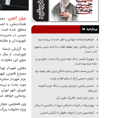
جوان آنلاین:
مجید
پربازدید ها
محقق شده است که
سپس در مدیریت بح
خواهرم فرمانده جهادی و اهل خدمت بی‌منت بود
شهروندان و مقابله
ادعای واکنش رهبر معظم انقلاب به نامه رئیس جمهور
به گزارش ایسنا، 
کذب است
نیویورک‌تایمز: جنگ علیه ایران یک باخت راهبردی و
سوی این معاونت صو
مایه شرم بوده است
معاون شهردار تهر
آخرین صحبت‌های پسرم دلتنگی برای رهبر شهید بود
مصرّح قانونی شهردا
عزم شهردار محترم 
اربعین حسینی (ع) از منظر فقه و روایت
مورد بحث و بررسی
محسن رضایی: کریدور دومی در تنگه هرمز گشوده
شورای شهر تهران 
نمی‌شود
رونمایی خواهد شد
زمان شارژ اعتبار کالابرگ تغییر کرد
وی همچنین عنوان ک
یهودی‌ها در ادبیات داستانی اروپا؛ از شکسپیر تا دیکنز
ویژه خانواده بزر
کنوانسیون خزر، از ابهام حقوقی تا نگرانی امنیتی