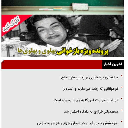
گفت‌وگو با آیت‌الله جاودان/ جفای مخالفان مکانت معنوی رهبر شهید را
ارتقا می‌داد
راننده مست به قانون می‌خندد
همه آقای دوربینی شده‌ایم!
قصه ناتمام سرویس مدارس
آخرین اخبار
آیا مقاومت فلسطین خلع‌سلاح می‌شود؟
سایه‌های بی‌اعتباری بر پیمان‌های صلح
الگوی وحدت‌آفرین در ادراک سیاست خارجی
نوجوانانی که ربات می‌سازند و آینده را
گفتگوی دکتر اخوان مدیرمسئول روزنامه جوان با برنامه تلویزیونی «نبرد
دوران مصونیت امریکا به پایان رسیده است
هرمز»
محمدباقر خرازی به دادگاه احضار شد
درخشش طلای ایران در میدان جهانی هوش مصنوعی