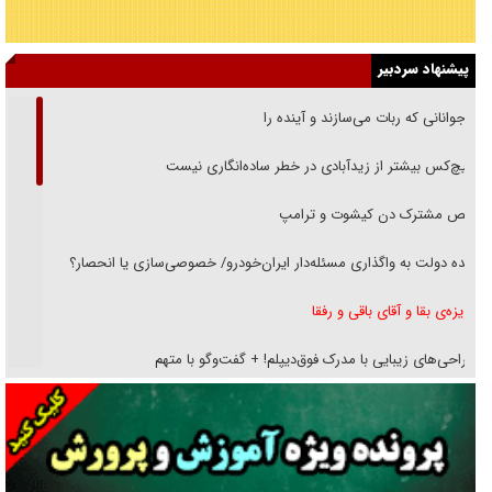
پیشنهاد سردبیر
نوجوانانی که ربات می‌سازند و آینده را
هیچ‌کس بیشتر از زیدآبادی در خطر ساده‌انگاری نیست
رقص مشترک دن کیشوت و ترامپ
دنده دولت به واگذاری مسئله‌دار ایران‌خودرو/ خصوصی‌سازی یا انحصار؟
غریزه‌ی بقا و آقای باقی و رفقا
جراحی‌های زیبایی با مدرک فوق‌دیپلم! + گفت‌وگو با متهم
گفت‌وگو با همسر یکی از شهدای جنگ رمضان/ پیکر بی‌سر شهید را از
انگشت‌های پا شناسایی کردیم
نسلی که آنلاین الگو می‌گیرد