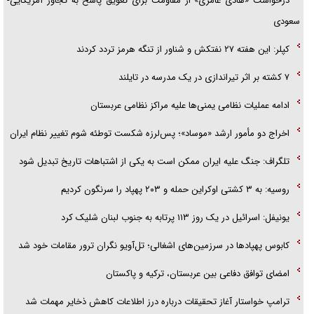
درخواست «هادی عامری» از مقاومت برای تعویق پاسخ به تجاوز آمریکایی-
سعودی
کپلر: این هفته ۲۷ نفتکش و شناور از تنگه هرمز تردد کردند
۷ کشته بر اثر تیراندازی در یک مدرسه در تایلند
ادامه عملیات نظامی یمنی‌ها علیه مراکز نظامی عربستان
اخراج دو مأمور ارشد «موساد»؛ پس‌لرزه شکست توطئه شوم تغییر نظام ایران
تلگراف: جنگ علیه ایران ممکن است به یکی از اشتباهات تاریخ تبدیل شود
روسیه: به ۳ کشتی اوکراین حمله و ۲۰۳ پهپاد را سرنگون کردیم
یونیفل: اسرائیل در یک روز ۱۱۳ پرتابه به جنوب لبنان شلیک کرد
کابوس پهپادها در سرزمین‌های اشغالی؛ تل‌آویو نگران ترور مقامات خود شد
امضای توافق دفاعی بین عربستان، ترکیه و پاکستان
ترامپ خواستار آغاز تحقیقات درباره درز اطلاعات کاهش ذخایر مهمات شد