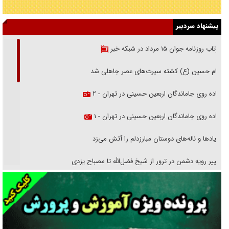
پیشنهاد سردبیر
بازتاب روزنامه جوان ۱۵ مرداد در شبکه خبر
امام حسین (ع) کشته سیرت‌های عصر جاهلی شد
پیاده روی جاماندگان اربعین حسینی در تهران - ۲
پیاده روی جاماندگان اربعین حسینی در تهران - ۱
فریاد‌ها و ناله‌های دوستان مبارزدلم را آتش می‌زد
تغییر رویه دشمن در ترور از شیخ فضل‌الله تا مصباح یزدی
خرید قسطی اولش خنده و آخرش گریه است!
فوتبال و آن «بالا»!
راهبرد غافلگیری با نسل جدید پهپاد‌ها