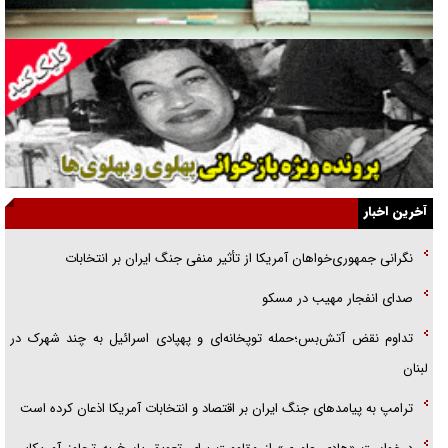
جنجال پزشکان تقلبی در صنعت زیبایی
یهودی‌ها در ادبیات داستانی اروپا؛ از شکسپیر تا دیکنز
گفت‌وگو با خواهر یکی از شهدای جنگ رمضان/ خواهرم فرمانده جهادی و
اهل خدمت بی‌منت بود
جزئیات شکنجه‌هایم فراتر از آن است که در بیان بگنجد!
آخرین اخبار
گزارش «جوان» از قوانین سخت‌گیرانه ۶ قاره در برابر یورش به پاسگاه‌های
نگرانی جمهوری‌خواهان آمریکا از تأثیر منفی جنگ ایران بر انتخابات
پلیس
صدای انفجار مهیب در مسکو
تحلیل ابعاد پیام رهبر انقلاب به حزب‌الله/ مقاومت نقشه راه آینده غرب آسیا
تداوم نقض آتش‌بس؛حمله توپخانه‌ای و پهپادی اسرائیل به چند شهرک در
لبنان
ترامپ به پیامدهای جنگ ایران بر اقتصاد و انتخابات آمریکا اذعان کرده است