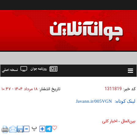
روزنامه جوان
نسخه اصلی
Toggle
navigation
کد خبر:
1311819
تاریخ انتشار:
۱۸ مرداد ۱۴۰۴ - ۱۰:۴۷
لینک کوتاه:
بين‌الملل
اخبار كلی
»