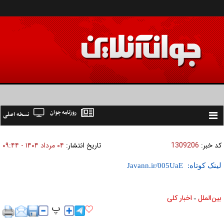
روزنامه جوان
نسخه اصلی
Toggle
navigation
کد خبر:
1309206
تاریخ انتشار:
۰۴ مرداد ۱۴۰۴ - ۰۹:۴۴
لینک کوتاه:
بين‌الملل
اخبار كلی
»