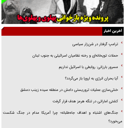
آیا مقاومت فلسطین خلع‌سلاح می‌شود؟
الگوی وحدت‌آفرین در ادراک سیاست خارجی
آخرین اخبار
گفتگوی دکتر اخوان مدیرمسئول روزنامه جوان با برنامه تلویزیونی «نبرد
ترامپ گرفتار در شن‌زار سیاسی
هرمز»
حملات توپخانه‌ای و رخنه نظامیان اسرائیلی به جنوب لبنان
امام حسین (ع) کشته سیرت‌های عصر جاهلی شد
مسرور بارزانی: روابطی با اسرائیل نداریم
فریاد‌ها و ناله‌های دوستان مبارزدلم را آتش می‌زد
آیا بحران انرژی به اروپا باز می‌گردد؟
خنثی‌سازی عملیات تروریستی داعش در منطقه سیده زینب دمشق
کشتی اماراتی در تنگه هرمز هدف قرار گرفت
جنگ‌های اشتباه و اهداف جاه‌طلبانه؛ چرا آمریکا مدام در جنگ شکست
می‌خورد؟