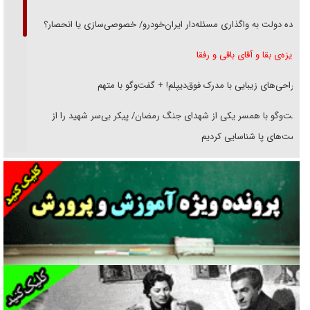
دنده دولت به واگذاری مسئله‌دار ایران‌خودرو/ خصوصی‌سازی یا انحصار؟
غریزه‌ی بقا و آقای باقی و رفقا
جراحی‌های زیبایی با مدرک فوق‌دیپلم! + گفت‌وگو با متهم
گفت‌وگو با همسر یکی از شهدای جنگ رمضان/ پیکر بی‌سر شهید را از
انگشت‌های پا شناسایی کردیم
نسلی که آنلاین الگو می‌گیرد
گفت‌وگو با آیت‌الله جاودان/ جفای مخالفان مکانت معنوی رهبر شهید را
ارتقا می‌داد
راننده مست به قانون می‌خندد
همه آقای دوربینی شده‌ایم!
قصه ناتمام سرویس مدارس