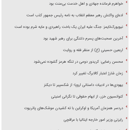
خواهرم فرمانده جهادی و اهل خدمت بی‌منت بود
ادعای واکنش رهبر معظم انقلاب به نامه رئیس جمهور کذب است
نیویورک‌تایمز: جنگ علیه ایران یک باخت راهبردی و مایه شرم بوده است
آخرین صحبت‌های پسرم دلتنگی برای رهبر شهید بود
اربعین حسینی (ع) از منظر فقه و روایت
محسن رضایی: کریدور دومی در تنگه هرمز گشوده نمی‌شود
زمان شارژ اعتبار کالابرگ تغییر کرد
یهودی‌ها در ادبیات داستانی اروپا؛ از شکسپیر تا دیکنز
کنوانسیون خزر، از ابهام حقوقی تا نگرانی امنیتی
دردسر همزمان آمریکا و اوکراین با ته کشیدن موشک‌های پاتریوت
رایزنی وزیر امور خارجه ایتالیا با عراقچی