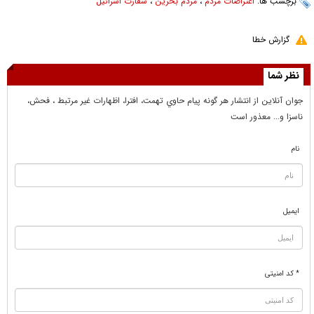
برچسب ها:
اعتراضات مردم
،
مردم بحرین
،
سفارت اسرائیل
گزارش خطا
نظر شما
جوان آنلاين از انتشار هر گونه پيام حاوي تهمت، افترا، اظهارات غير مرتبط ، فحش،
ناسزا و... معذور است
نام
ایمیل
* کد امنیتی