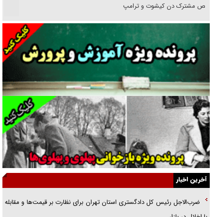
رقص مشترک دن کیشوت و ترامپ
دنده دولت به واگذاری مسئله‌دار ایران‌خودرو/ خصوصی‌سازی یا انحصار؟
غریزه‌ی بقا و آقای باقی و رفقا
جراحی‌های زیبایی با مدرک فوق‌دیپلم! + گفت‌وگو با متهم
گفت‌وگو با همسر یکی از شهدای جنگ رمضان/ پیکر بی‌سر شهید را از
انگشت‌های پا شناسایی کردیم
نسلی که آنلاین الگو می‌گیرد
گفت‌وگو با آیت‌الله جاودان/ جفای مخالفان مکانت معنوی رهبر شهید را
ارتقا می‌داد
آخرین اخبار
راننده مست به قانون می‌خندد
ضرب‌الاجل رئیس کل دادگستری استان تهران برای نظارت بر قیمت‌ها و مقابله
همه آقای دوربینی شده‌ایم!
با اخلال در بازار