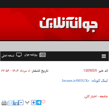
روزنامه جوان
نسخه اصلی
Toggle
navigation
کد خبر:
1309059
تاریخ انتشار:
۰۱ مرداد ۱۴۰۴ - ۲۲:۵۶
لینک کوتاه:
جامعه
اخبار كلی
»