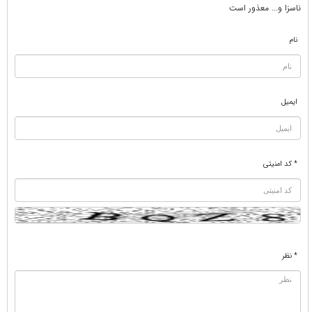
ناسزا و... معذور است
نام
ایمیل
* کد امنیتی
* نظر