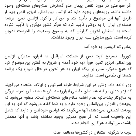
اگر سوءظنی در مورد نقض پیمان منع گسترش سلاح‌های هسته‌ای وجود
داشته باشد، رویه‌هایی وجود دارد که آژانس بین‌المللی انرژی اتمی باید از
طریق آنها این موضوع را تأیید کند و این کار را کرد. آژانس اتمی، برنامه
هسته‌ای ایران را به روشی تأیید کرد که هرگز کشور دیگری را تأیید نکرده
است؛ به استثنای آخرین گزارش که به وضوح وضعیت را نادرست تدوین
کرده است، هیچ مدرکی علیه ایران وجود نداشت.
زمانی که گروسی به خود آمد
لاوروف تصریح کرد: پس از حملات اسرائیل به ایران، مدیرکل آژانس
بین‌المللی انرژی اتمی، فوراً «به خود آمد» و شروع به گفتن این موضوع کرد
که هیچ مدرکی مبنی بر اینکه ایران به هر نحوی در حال شروع یک برنامه
هسته‌ای نظامی است، ندارند.
وی ادامه داد: وقتی در این شرایط طرف اسرائیلی و ایالات متحده می‌گویند
که (در ادعای برنامه هسته‌ای نظامی ایران) مطمئن هستند، این ضربه بزرگی
به سازوکار چندجانبه عدم اشاعه سلاح‌های هسته‌ای است. معلوم می‌شود که
رویه‌های قانونی بین‌المللی وجود دارد و به شما گفته می‌شود که آنها به این
رویه‌ها اهمیتی نمی‌دهند، آنها می‌گویند که قوانین خودشان را دارند که شامل
این واقعیت است که اگر هیچ مدرکی وجود نداشته باشد و آنها مطمئن
باشند، می‌توانند هر کاری انجام دهند.
غرب با هرگونه استقلال در کشورها مخالف است