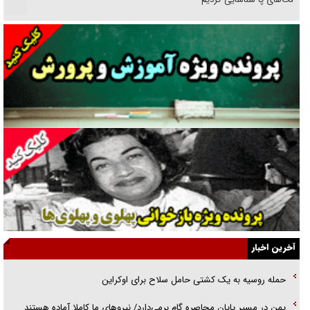
نسلی که آنلاین الگو می‌گیرد
گفت‌وگو با آیت‌الله جاودان/ جفای مخالفان مکانت معنوی رهبر شهید را
ارتقا می‌داد
راننده مست به قانون می‌خندد
همه آقای دوربینی شده‌ایم!
قصه ناتمام سرویس مدارس
آیا مقاومت فلسطین خلع‌سلاح می‌شود؟
الگوی وحدت‌آفرین در ادراک سیاست خارجی
آخرین اخبار
گفتگوی دکتر اخوان مدیرمسئول روزنامه جوان با برنامه تلویزیونی «نبرد
حمله روسیه به یک کشتی حامل سلاح برای اوکراین
هرمز»
یمن در مسیر پایان محاصره گام برمی‌دارد/ نیرو‌های ما کاملا آماده هستند