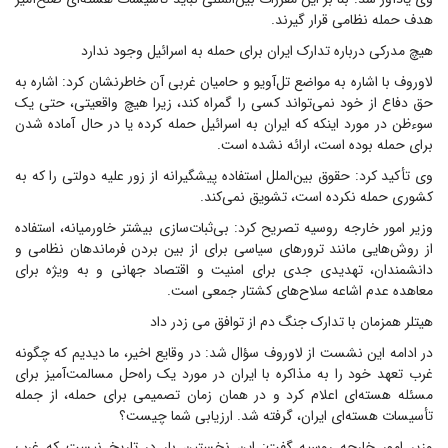
هدف حمله نظامی قرار گیرند.
هیچ مدرکی درباره تدارک ایران برای حمله به اسرائیل وجود ندارد
لاوروف با اشاره به مواضع تل‌آویو و حامیان غربی آن خاطرنشان کرد: اشاره به
حق دفاع از خود نمی‌تواند کسی را گمراه کند، زیرا هیچ واقعیتی، حتی یک
سوءظن در مورد اینکه که ایران به اسرائیل حمله کرده یا در حال آماده شدن
برای حمله بوده است، ارائه نشده است.
وی تأکید کرد: حقوق بین‌الملل استفاده پیشگیرانه از زور علیه دولتی را که به
کشوری حمله نکرده است، تشویق نمی‌کند.
وزیر امور خارجه روسیه تصریح کرد: بی‌ثبات‌سازی بیشتر خاورمیانه، استفاده
از روش‌هایی مانند ترورهای سیاسی برای از بین بردن فرماندهان نظامی و
دانشمندان، تهدیدی جدی برای امنیت و اقتصاد جهانی و به ویژه برای
معاهده عدم اشاعه سلاح‌های کشتار جمعی است.
هیتلر همزمان با تدارک جنگ دم از توافق می زدر داد
در ادامه این نشست از لاوروف سؤال شد: در وقایع اخیر، ما دیدیم که چگونه
غرب تعهد خود را به مذاکره با ایران در مورد یک راه‌حل مسالمت‌آمیز برای
مسئله هسته‌ای اعلام کرد و در همان زمان تصمیمی برای حمله، از جمله
تأسیسات هسته‌ای ایران، گرفته شد. ارزیابی شما چیست؟
وزیر امور خارجه روسیه گفت:‌ این نخستین بار در تاریخ نیست که غرب