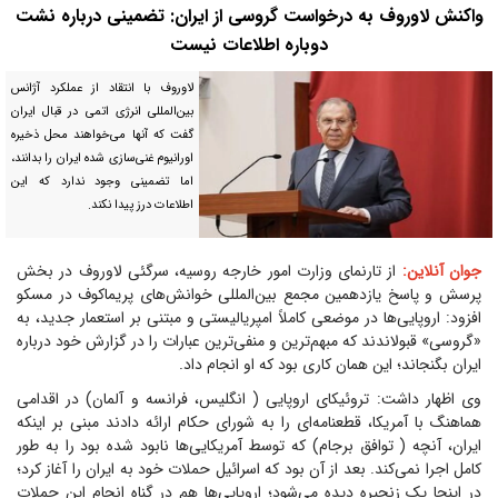
واکنش لاوروف به درخواست گروسی از ایران: تضمینی درباره نشت
دوباره اطلاعات نیست
لاوروف با انتقاد از عملکرد آژانس
بین‌المللی انرژی اتمی در قبال ایران
گفت که آنها می‌خواهند محل ذخیره
اورانیوم غنی‌سازی شده ایران را بدانند،
اما تضمینی وجود ندارد که این
اطلاعات درز پیدا نکند.
جوان آنلاین:
از تارنمای وزارت امور خارجه روسیه، سرگئی لاوروف در بخش
پرسش و پاسخ یازدهمین مجمع بین‌المللی خوانش‌های پریماکوف در مسکو
افزود: اروپایی‌ها در موضعی کاملاً امپریالیستی و مبتنی بر استعمار جدید، به
«گروسی» قبولاندند که مبهم‌ترین و منفی‌ترین عبارات را در گزارش خود درباره
ایران بگنجاند؛ این همان کاری بود که او انجام داد.
وی اظهار داشت: تروئیکای اروپایی ( انگلیس، فرانسه و آلمان) در اقدامی
هماهنگ با آمریکا، قطعنامه‌ای را به شورای حکام ارائه دادند مبنی بر اینکه
ایران، آنچه ( توافق برجام) که توسط آمریکایی‌ها نابود شده بود را به طور
کامل اجرا نمی‌کند. بعد از آن بود که اسرائیل حملات خود به ایران را آغاز کرد؛
در اینجا یک زنجیره دیده می‌شود؛ اروپایی‌ها هم در گناه انجام این حملات