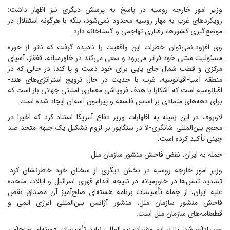
وزیر امور خارجه روسیه در پاسخ به پرسش دیگری نیز اظهار داشت:
رویکردهای غرب به مهار روسیه محدود نمی‌شود، بلکه با هرگونه استقلال در
موضع‌گیری‌ کشورها، رفتاری تهاجمی و گستاخانه دارد.
وی افزود:‌نمی‌توان خطرات این واقعیت را نادیده گرفت که ناتو از حوزه
مسئولیت سنتی خود فراتر می‌رود و سعی می‌کند در خاورمیانه، قفقاز، آسیای
مرکزی و قطب شمال جای پایی برای خود دست و پا کند، در حالی که در
منطقه آسیا-اقیانوسیه، غرب با جدیت در حال ترویج استراتژی‌های هند-
اقیانوسیه است که آشکارا با هدف فروپاشی معماری امنیتی جهانی باز است که
برای دهه‌های متمادی بر اساس فلسفه و پیرامون آسه‌آن ایجاد شده است.
لاوروف در این زمینه به اظهارات وزیر دفاع آمریکا استناد کرد که اخیرا در
مجمع بین‌المللی شانگری-لا در سنگاپور بر لزوم تشکیل یک جبهه متحد ضد
چینی تأکید کرده است.
حمله به ایران، نقض فاحش منشور سازمان ملل
وزیر امور خارجه روسیه در بخش دیگری از سخنان خود خاطرنشان کرد:
تشدید تنش‌ها در خاورمیانه در نتیجه اقدام قهری اسرائیل و ایالات متحده
علیه ایران، از جمله تأسیسات برنامه هسته‌ای صلح‌آمیز آن مصداق نقض
فاحش منشور سازمان ملل، منشور آژانس بین‌المللی انرژی اتمی و
قطعنامه‌های سازمان ملل است.
وی یادآور شد: بنا بر این مقررات بین‌المللی نباید تأسیسات هسته‌ای صلح‌آمیز