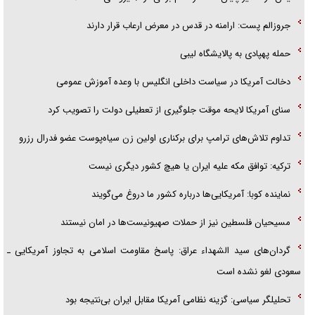
امام حسین (ع) کشته سیرت‌های عصر جاهلی شد
جروزالم پست: ارامنه در قدس در معرض ارعاب قرار دارند
فریاد‌ها و ناله‌های دوستان مبارزدلم را آتش می‌زد
حمله پهپادی به پالایشگاه لیبی
دخالت آمریکا در سیاست داخلی انگلیس با وعده آموزش عمومی
سنای آمریکا لایحه موقت جلوگیری از تعطیلی دولت را تصویب کرد
تداوم تلاش‌های ترامپ برای برکناری اولین زن سیاه‌پوست عضو فدرال رزرو
ترکیه: توافق مکه علیه ایران یا هیچ کشور دیگری نیست
نماینده کوبا: آمریکایی‌ها درباره کشور ما دروغ می‌گویند
مسیحیان فلسطین نیز از حملات صهیونیست‌ها در امان نیستند
گردان‌های سید الشهداء عراق: پاسخ مقاومت اسلامی به تجاوز آمریکایی ـ
سعودی لغو نشده است
تحلیلگر سیاسی: گزینه نظامی آمریکا مقابل ایران بی‌نتیجه بود