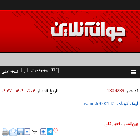
روزنامه جوان
نسخه اصلی
Toggle
navigation
کد خبر:
1304239
تاریخ انتشار:
۰۴ تير ۱۴۰۴ - ۰۹:۲۷
لینک کوتاه:
بين‌الملل
اخبار كلی
»