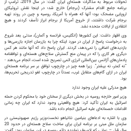
تحولات مربوط به مذاکرات هسته‌ای ایران گفت:‌ در سال 2019، ترامپ از
برنامه جامع اقدام مشترک (برجام) خارج شد؛ در اینجا نقش تروئیکای
اروپایی مضحک بود؛ آنها که همراه با آمریکا، روسیه و چین در روند تهیه
برجام شرکت داشتند، از خروج آمریکا از برجام ابراز تأسف کردند و هیچ
انتقادی از ایالات متحده نشد.
وی اظهار داشت: این کشورها (انگلیس، فرانسه و آلمان)، مدتی بعد شروع
به درخواست پاسخ از ایران در مورد اینکه چرا به بازرسان اجازه بازرسی‌ها و
بازدیدهای اضافی را نمی‌دهد، کردند. ایران پاسخ داد که آنها مانند هر کس
دیگری هر کاری را که در پیمان منع گسترش سلاح‌های هسته‌ای و توافقنامه
پادمان‌های آژانس بین‌المللی انرژی اتمی تصریح شده است، انجام می‌دهند -
"نه کمتر، نه بیشتر". زیرا همه چیز در چارچوب توافق بر سر برنامه هسته‌ای
ایران در ازای گام‌های متقابل غرب، عمدتاً در چارچوب لغو تدریجی تحریم‌ها،
بود.
هیچ مدرکی علیه ایران وجود ندارد
وزیر امور خارجه روسیه در بخش دیگری از سخنان خود با محکوم کردن حمله
اسرائیل به ایران تأکید کرد: هیچ واقعیتی وجود ندارد که ایران چه زمانی
اقدامات خصمانه‌ای علیه اسرائیل انجام داده باشد.
وی با اشاره به ادعاهای بنیامین نتانیاهو نخست‌وزیر رژیم صهیونیستی در
سازمان ملل مبنی بر برنامه ایران برای ساخت سلاح هسته‌ای در حدود 20
سال قبل – زمانی که لاوروف نماینده دائم روسیه در این سازمان بود- گفت: