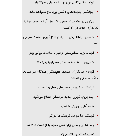
توئیت قابل تامل وزیر بهداشت برای خبرنگاران
جهانگیر: جنایت‌های دشمن بی‌پاسخ نخواهد ماند
پیش‌بینی وضعیت جوی ۵ روز آینده؛ موج جدید
ناپایداری جوی در راه است
کاظمی: رسانه یکی از ارکان شکل‌گیری اعتماد عمومی
است
ارتباط رژیم غذایی غنی از فیبر با سلامت روانی بهتر
کامیون با راننده ۸ ساله در اصفهان توقیف شد
اژه‌ای: خبرنگاران متعهد، هم‌سنگر رزمندگان در میدان
جنگ شناختی هستند
ترافیک سنگین در محورهای اصلی پایتخت
چند پروژه شهری جدید در تهران افتتاح می‌شود
همه آقای دوربینی شده‌ایم!
نزدیک، اما دوریم، فرسنگ‌ها دورتر!
رسانه‌های رسمی زبان نسل جدید را از دست داده‌اند
نسلی که آنلاین الگو می‌گیرد