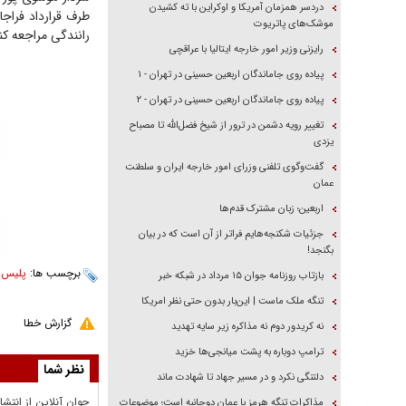
دردسر همزمان آمریکا و اوکراین با ته کشیدن
موشک‌های پاتریوت
رانندگی مراجعه کنن
رایزنی وزیر امور خارجه ایتالیا با عراقچی
پیاده روی جاماندگان اربعین حسینی در تهران - ۱
پیاده روی جاماندگان اربعین حسینی در تهران - ۲
تغییر رویه دشمن در ترور از شیخ فضل‌الله تا مصباح
یزدی
گفت‌وگوی تلفنی وزرای امور خارجه ایران و سلطنت
عمان
اربعین؛ زبان مشترک قدم‌ها
جزئیات شکنجه‌هایم فراتر از آن است که در بیان
بگنجد!
برچسب ها:
پلیس ر
بازتاب روزنامه جوان ۱۵ مرداد در شبکه خبر
تنگه ملک ماست | این‌بار بدون حتی نظر امریکا
گزارش خطا
نه کریدور دوم نه مذاکره زیر سایه تهدید
ترامپ دوباره به پشت میانجی‌ها خزید
نظر شما
دلتنگی نکرد و در مسیر جهاد تا شهادت ماند
جوان آنلاين از انتشا
مذاکرات تنگه هرمز با عمان دوجانبه است؛ موضوعات