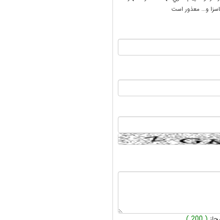
سزا و... معذور است
جاز
( 200 )