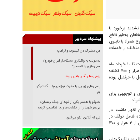
تشدید برخورد با
فان به‌طور قاطع
پیشنهاد سردبیر
 همراه با تابلوی
 متخلف از خدمات
رقص مشترک دن کیشوت و ترامپ
دنده دولت به واگذاری مسئله‌دار ایران‌خودرو/
سردار موسوی‌پور در خصوص آمار اجرای طرح تشدید برخورد با تخلفات ساکن گفت: از ۲۱ اردیبهشت تا ۱۰ خرداد ماه
خصوصی‌سازی یا انحصار؟
سال جاری، بیش از ۶۷۳ هزار تخلف ساکن در پایتخت ثبت شده است که از این تعداد، بیش از ۲ هزار و ۷۰۰ تخلف
ل با جرثقیل بوده
غریزه‌ی بقا و آقای باقی و رفقا
جراحی‌های زیبایی با مدرک فوق‌دیپلم! + گفت‌وگو
با متهم
تا ۳ خرداد، پیامک‌های ارشادی و توجیهی برای
شوند.
گفت‌وگو با همسر یکی از شهدای جنگ رمضان/
پیکر بی‌سر شهید را از انگشت‌های پا شناسایی کردیم
اظهار داشت: در
ده شامل توقف در
نسلی که آنلاین الگو می‌گیرد
پیاده‌رو، توقف دوبله، و توقف در محل ایستادن ممنوع همراه با تابلوی مکمل حمل با جرثقیل، بیش از ۳ هزار و ۳۰۰
گفت‌وگو با آیت‌الله جاودان/ جفای مخالفان مکانت
معنوی رهبر شهید را ارتقا می‌داد
ل به پارکینگ‌های