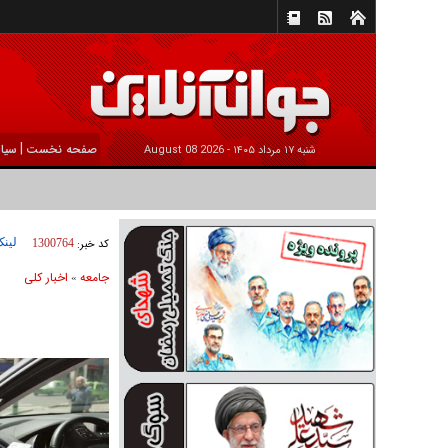
|
صفحه نخست
سیا
شنبه ۱۷ مرداد ۱۴۰۵ -
2026 August 08
لینک
کد خبر:
1300764
جامعه
اخبار كلی
»