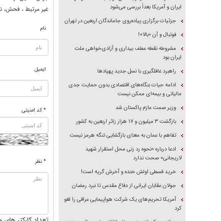
ایران و آمریکا بعداً بررسی می‌شود
غير مرتبط ، فحش، نا
جزئیات برگزاری پیاده‌روی جاماندگان اربعین در تهران
نام
فوتبال و آن «بالا»!
مشروطه نقطه عطف بیداری و آزادی‌خواهی ملت
ایران بود
ایمیل
راهبرد غافلگیری با نسل جدید پهپاد‌ها
ادامه حیات بنگاه‌های اقتصادی بدون حمایت جدی
مالیاتی و بیمه‌ای ممکن نیست
وزیر صمت عازم پاکستان شد
* کد امنیتی
بازگشت ۳ میلیون و ۱۷ هزار زائر اربعین به کشور
تفاهم با عمان به معنای بازگشایی تنگه هرمز نیست
ادعا درباره «نحوه رد زنی محل استقرار شهید
لاریجانی» صحت ندارد
* نظر
خرید قسطی اولش خنده و آخرش گریه است!
جولان عقابان ایرانی از دفاع مقدس تا نبرد رمضان
آمریکا تحریم‌های یک شرکت هواپیمایی عراقی را لغو
کرد
تعداد کارکتر های م