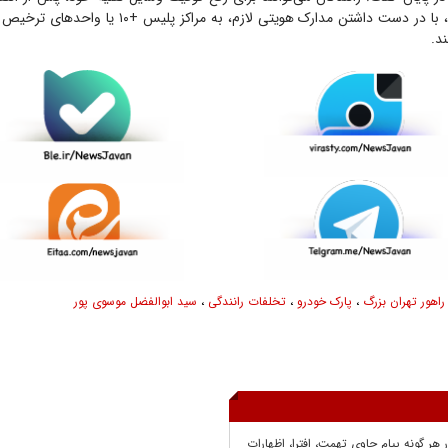
طرف قرارداد فراجا، با در دست داشتن مدارک هویتی لازم، به م
د.
اهور تهران بزرگ
،
پارک خودرو‌
،
تخلفات رانندگی
،
سید ابوالفضل موسوی پور
ر هر گونه پيام حاوي تهمت، افترا، اظهارات