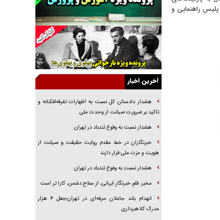
راننده مست به قانون می‌خندد
راکز پلیس +۱۰ یا واحدهای ترخیص پلیس راهنمایی و
همه آقای دوربینی شده‌ایم!
قصه ناتمام سرویس مدارس
آیا مقاومت فلسطین خلع‌سلاح می‌شود؟
الگوی وحدت‌آفرین در ادراک سیاست خارجی
آخرین اخبار
گفتگوی دکتر اخوان مدیرمسئول روزنامه جوان با
برنامه تلویزیونی «نبرد هرمز»
هشدار دادستان کل نسبت به اظهارات تفرقه‌افکنانه و
امام حسین (ع) کشته سیرت‌های عصر جاهلی شد
تاکید بر ضرورت صیانت از وحدت ملی
فریاد‌ها و ناله‌های دوستان مبارزدلم را آتش می‌زد
هشدار نسبت به وقوع تندباد در تهران
خبرنگاران در خط مقدم روایت حقیقت و صیانت از
هویت و عزت ملی قرار دارند
هشدار نسبت به وفوع تندباد در تهران
مخبر: قلمِ خبرنگارِ ایرانی، از سلاح دشمن، کارا تر است
انهدام باند جاعلان حرفه‌ای در تهران؛جعل ۴ هزار
مدرک کلاهبرداری