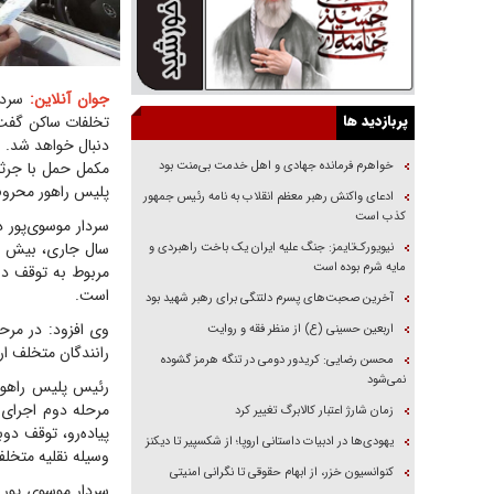
جوان آنلاین:
سردار
پربازدید ها
تخلفات ساکن گفت:
دنبال خواهد شد. و
خواهرم فرمانده جهادی و اهل خدمت بی‌منت بود
مکمل حمل با جرثق
پلیس راهور محروم
ادعای واکنش رهبر معظم انقلاب به نامه رئیس جمهور
کذب است
نیویورک‌تایمز: جنگ علیه ایران یک باخت راهبردی و
مایه شرم بوده است
مربوط به توقف دوب
است.
آخرین صحبت‌های پسرم دلتنگی برای رهبر شهید بود
اربعین حسینی (ع) از منظر فقه و روایت
رانندگان متخلف ار
محسن رضایی: کریدور دومی در تنگه هرمز گشوده
نمی‌شود
رئیس پلیس راهور
مرحله دوم اجرای 
زمان شارژ اعتبار کالابرگ تغییر کرد
یهودی‌ها در ادبیات داستانی اروپا؛ از شکسپیر تا دیکنز
وسیله نقلیه متخلف 
کنوانسیون خزر، از ابهام حقوقی تا نگرانی امنیتی
سردار موسوی پور د