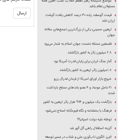
مواضع حکیمانه رهبر معظم انقلاب، نصب العین همه
مسئولان نظام باشد
قیمت گوسفند زنده ۳۰ درصد کاهش یافت؛ گوشت
ارزان نشد
اربعین حسینی؛ یکی از بزرگ‌ترین تجمع‌های سالانه
جهان
فلسطین مسئله نخست جهان اسلام به شمار می‌رود
۲.۸ میلیون زائر به کشور بازگشتند
آغاز جنگ ایران برای پایان قدرت آمریکا بود
۱.۸میلیون زائر اربعین به کشور بازگشتند
خروج بازار اوراق امریکا از فرمان فدرال رزرو
۲۱ عامل موساد و ۴ عضو باند‌های مسلح بازداشت
شدند
بازگشت یک میلیون و ۹۷۴ هزار زائر اربعین به کشور
فرهنگ با بخشنامه و نگاه قیم‌مآبانه اصلاح نمی‌شود
توطئه علیه دولت اسپانیا؟!
گزینه استقلال راهی گل گهر شد
البرز، الگوی تاب‌آوری ملی و شتاب در مسیر توسعه