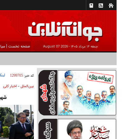
|
صفحه نخست
سیا
جمعه ۱۶ مرداد ۱۴۰۵ -
2026 August 07
لینک
کد خبر:
1299705
بين‌الملل
اخبار كلی
»
شهبا