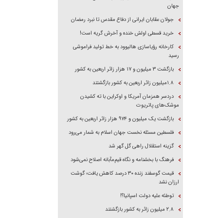
جهان
جولان عقابان ایرانی از دفاع مقدس تا نبرد رمضان
خرید قسطی اولش خنده و آخرش گریه است!
کارخانه رؤیاسازی هالیوود به خط تولید فراموشی
رسید
بازگشت ۳ میلیون و ۱۷ هزار زائر اربعین به کشور
۱.۸میلیون زائر اربعین به کشور بازگشتند
دردسر همزمان آمریکا و اوکراین با ته کشیدن
موشک‌های پاتریوت
بازگشت یک میلیون و ۹۷۴ هزار زائر اربعین به کشور
فلسطین مسئله نخست جهان اسلام به شمار می‌رود
گزینه استقلال راهی گل گهر شد
فرهنگ با بخشنامه و نگاه قیم‌مآبانه اصلاح نمی‌شود
قیمت گوسفند زنده ۳۰ درصد کاهش یافت؛ گوشت
ارزان نشد
توطئه علیه دولت اسپانیا؟!
۲.۸ میلیون زائر به کشور بازگشتند