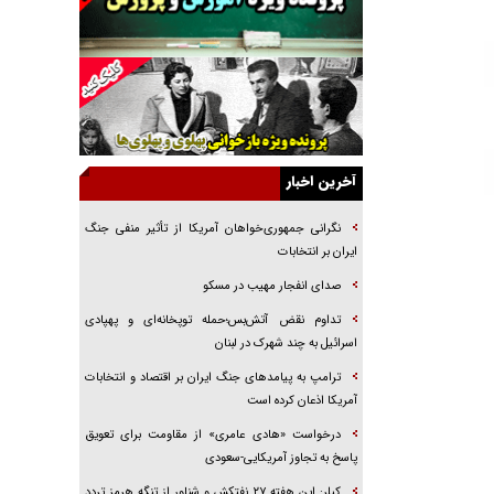
راهبرد غافلگیری با نسل جدید پهپاد‌ها
جنجال پزشکان تقلبی در صنعت زیبایی
یهودی‌ها در ادبیات داستانی اروپا؛ از شکسپیر تا
دیکنز
گفت‌وگو با خواهر یکی از شهدای جنگ رمضان/
خواهرم فرمانده جهادی و اهل خدمت بی‌منت بود
آخرین اخبار
جزئیات شکنجه‌هایم فراتر از آن است که در بیان
بگنجد!
نگرانی جمهوری‌خواهان آمریکا از تأثیر منفی جنگ
ایران بر انتخابات
گزارش «جوان» از قوانین سخت‌گیرانه ۶ قاره در
برابر یورش به پاسگاه‌های پلیس
صدای انفجار مهیب در مسکو
تحلیل ابعاد پیام رهبر انقلاب به حزب‌الله/ مقاومت
تداوم نقض آتش‌بس؛حمله توپخانه‌ای و پهپادی
نقشه راه آینده غرب آسیا
اسرائیل به چند شهرک در لبنان
ترامپ به پیامدهای جنگ ایران بر اقتصاد و انتخابات
آمریکا اذعان کرده است
درخواست «هادی عامری» از مقاومت برای تعویق
پاسخ به تجاوز آمریکایی-سعودی
کپلر: این هفته ۲۷ نفتکش و شناور از تنگه هرمز تردد