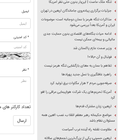
تنگه ملک ماست | این‌بار بدون حتی نظر امریکا
جزئیات برگزاری پیاده‌روی جاماندگان اربعین در تهران
ایمیل
مذاکرات تنگه هرمز با عمان دوجانبه است؛ موضوعات
ایران و آمریکا بعداً بررسی می‌شود
ادامه حیات بنگاه‌های اقتصادی بدون حمایت جدی
* کد امنیتی
مالیاتی و بیمه‌ای ممکن نیست
وزیر صمت عازم پاکستان شد
فوتبال و آن «بالا»!
تفاهم با عمان به معنای بازگشایی تنگه هرمز نیست
* نظر
راهبرد غافلگیری با نسل جدید پهپاد‌ها
صرفه‌جویی مردم ۲ هزار مگاوات برق تولید کرد
آمریکا تحریم‌های یک شرکت هواپیمایی عراقی را لغو
کرد
تعداد کارکتر های م
اربعین؛ زبان مشترک قدم‌ها
مواضع حکیمانه رهبر معظم انقلاب، نصب العین همه
مسئولان نظام باشد
مقاومت نقشه راه آینده غرب آسیاست
اربعین حسینی؛ یکی از بزرگ‌ترین تجمع‌های سالانه