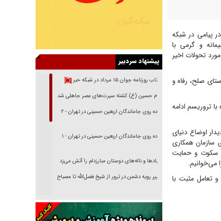
ر پیامی در شبکه
مانه و گرمی با
 مورد تحولات اخیر
پیشنهاد سردبیر
ستای صلح، رفاه و
بازتاب روزنامه جوان ۱۵ مرداد در شبکه خبر
امام حسین (ع) کشته سیرت‌های عصر جاهلی شد
 با تروریسم ادامه
پیاده روی جاماندگان اربعین حسینی در تهران - ۲
دار اوضاع دنیای
پیاده روی جاماندگان اربعین حسینی در تهران - ۱
 سازمان همکاری
و سکوت و حمایت
فریاد‌ها و ناله‌های دوستان مبارزدلم را آتش می‌زد
می‌خوانیم.
تغییر رویه دشمن در ترور از شیخ فضل‌الله تا مصباح
و تعامل مثبت با
یزدی
خرید قسطی اولش خنده و آخرش گریه است!
فوتبال و آن «بالا»!