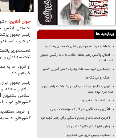
جوان آنلاین:
«شهبا
اجتماعی ایکس در
پربازدید ها
رئیس‌جمهور پزشکیان
در جنوب آسیا قدرد
خواهرم فرمانده جهادی و اهل خدمت بی‌منت بود
نخست‌وزیر پاکستان
ادعای واکنش رهبر معظم انقلاب به نامه رئیس جمهور
ثبات منطقه‌ای و بر
کذب است
او افزود: ما به هم
یازدهمین دوره مسابقات رباتیک دانش آموزی کشور
خواهیم داد.
جنگ روانی تنگه‌ها!
رئیس‌جمهور ایران
نیویورک‌تایمز: جنگ علیه ایران یک باخت راهبردی و
اسلام و منطقه و
مایه شرم بوده است
اسلامی پشتیبان 
هر شبش شب قدر بود
کشورهای غرب را مح
الگوی وحدت‌آفرین در ادراک سیاست خارجی
او افزود: معتقدی
کشورهای همسایه ر
آخرین صحبت‌های پسرم دلتنگی برای رهبر شهید بود
زمان شارژ اعتبار کالابرگ تغییر کرد
تضعیف پلیس، فروپاشی همه‌چیز