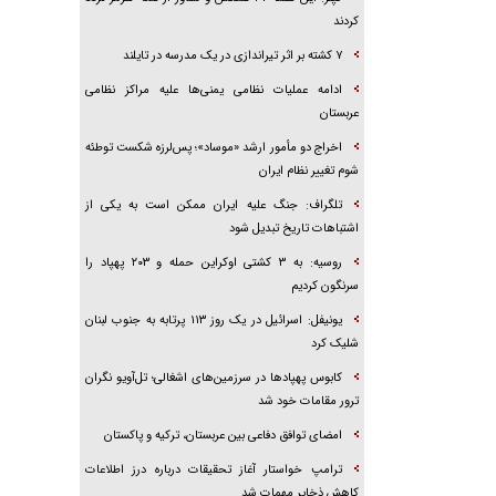
کردند
۷ کشته بر اثر تیراندازی در یک مدرسه در تایلند
ادامه عملیات نظامی یمنی‌ها علیه مراکز نظامی
عربستان
اخراج دو مأمور ارشد «موساد»؛ پس‌لرزه شکست توطئه
شوم تغییر نظام ایران
تلگراف: جنگ علیه ایران ممکن است به یکی از
اشتباهات تاریخ تبدیل شود
روسیه: به ۳ کشتی اوکراین حمله و ۲۰۳ پهپاد را
سرنگون کردیم
یونیفل: اسرائیل در یک روز ۱۱۳ پرتابه به جنوب لبنان
شلیک کرد
کابوس پهپادها در سرزمین‌های اشغالی؛ تل‌آویو نگران
ترور مقامات خود شد
امضای توافق دفاعی بین عربستان، ترکیه و پاکستان
ترامپ خواستار آغاز تحقیقات درباره درز اطلاعات
کاهش ذخایر مهمات شد