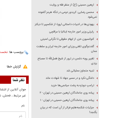
اربعین حسینی (ع) از منظر فقه و روایت
محسن رضایی: کریدور دومی در تنگه هرمز گشوده
نمی‌شود
یهودی‌ها در ادبیات داستانی اروپا؛ از شکسپیر تا دیکنز
رایزنی وزیر امور خارجه ایتالیا با عراقچی
کنوانسیون خزر، از ابهام حقوقی تا نگرانی امنیتی
گفت‌وگوی تلفنی وزرای امور خارجه ایران و سلطنت
عمان
برچسب ها:
نخست 
تغییر رویه دشمن در ترور از شیخ فضل‌الله تا مصباح
یزدی
گزارش خطا
تنبیه متجاوز عملیاتی شد
دلتنگی نکرد و در مسیر جهاد تا شهادت ماند
نظر شما
ترامپ دوباره به پشت میانجی‌ها خزید
جوان آنلاين از انتشا
پیاده روی جاماندگان اربعین حسینی در تهران - ۲
غير مرتبط ، فحش، نا
پیاده روی جاماندگان اربعین حسینی در تهران - ۱
نام
جزئیات شکنجه‌هایم فراتر از آن است که در بیان
بگنجد!