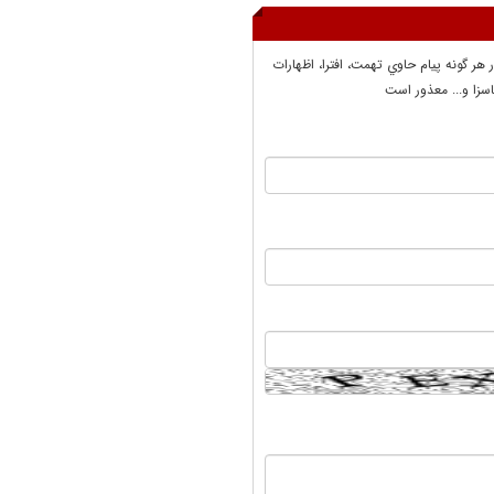
ر هر گونه پيام حاوي تهمت، افترا، اظهارات
سزا و... معذور است