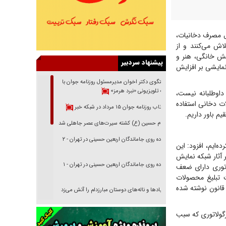
ل مصرف دخانیات،
اش می‌کنند و از
یش خانگی، هنر و
پیشنهاد سردبیر
نمایشی بر افزایش
گفتگوی دکتر اخوان مدیرمسئول روزنامه جوان با
برنامه تلویزیونی «نبرد هرمز»
داوطلبانه نیست،
ات دخانی استفاده
بازتاب روزنامه جوان ۱۵ مرداد در شبکه خبر
م باور داریم.
امام حسین (ع) کشته سیرت‌های عصر جاهلی شد
پیاده روی جاماندگان اربعین حسینی در تهران - ۲
‌ایم، افزود: این
 آثار شبکه نمایش
پیاده روی جاماندگان اربعین حسینی در تهران - ۱
اتوری دارای ضعف
 تبلیغ محصولات
نترل و مبارزه ملی با دخانیات» آمده است و دستورالعملی برای ماده ۳ این قانون نوشته شده
فریاد‌ها و ناله‌های دوستان مبارزدلم را آتش می‌زد
تغییر رویه دشمن در ترور از شیخ فضل‌الله تا مصباح
گولاتوری که سبب
یزدی