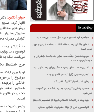
جوان آنلاین:
دکتر 
اظهار کرد: صنایع
پربازدید ها
روش‌های مختلفی ب
سلبریتی‌ها برای ع
خواهرم فرمانده جهادی و اهل خدمت بی‌منت بود
گرایش مصرف محصول
ادعای واکنش رهبر معظم انقلاب به نامه رئیس جمهور
به گزارش ایسنا، 
کذب است
توضیح داد: وزارت 
نیویورک‌تایمز: جنگ علیه ایران یک باخت راهبردی و
می‌کنند، بلکه به 
مایه شرم بوده است
طرح «استعمال دخا
آخرین صحبت‌های پسرم دلتنگی برای رهبر شهید بود
او با بیان اینکه 
اربعین حسینی (ع) از منظر فقه و روایت
موضوع را در حوزه 
زمان شارژ اعتبار کالابرگ تغییر کرد
خانگی را برعهده 
هستیم. ضعف در ح
محسن رضایی: کریدور دومی در تنگه هرمز گشوده
نمی‌شود
است.
یهودی‌ها در ادبیات داستانی اروپا؛ از شکسپیر تا دیکنز
رئیس دبیرخانه ست
کنوانسیون خزر، از ابهام حقوقی تا نگرانی امنیتی
تبلیغ محصولات دخ