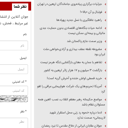
جزئیات برگزاری پیاده‌روی جاماندگان اربعین در تهران
نظر شما
فوتبال و آن «بالا»!
جوان آنلاين از انتشا
راهبرد غافلگیری با نسل جدید پهپاد‌ها
غير مرتبط ، فحش، نا
ادامه حیات بنگاه‌های اقتصادی بدون حمایت جدی
مالیاتی و بیمه‌ای ممکن نیست
نام
وزیر صمت عازم پاکستان شد
مشروطه نقطه عطف بیداری و آزادی‌خواهی ملت
ایران بود
ایمیل
تفاهم با عمان به معنای بازگشایی تنگه هرمز نیست
بازگشت ۳ میلیون و ۱۷ هزار زائر اربعین به کشور
خرید قسطی اولش خنده و آخرش گریه است!
* کد امنیتی
آمریکا تحریم‌های یک شرکت هواپیمایی عراقی را لغو
کرد
مواضع حکیمانه رهبر معظم انقلاب، نصب العین همه
مسئولان نظام باشد
* نظر
ادعا درباره «نحوه رد زنی محل استقرار شهید
لاریجانی» صحت ندارد
جولان عقابان ایرانی از دفاع مقدس تا نبرد رمضان