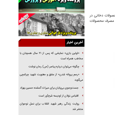
خرید قسطی اولش خنده و آخرش گریه است!
فوتبال و آن «بالا»!
محصولات دخانی در
راهبرد غافلگیری با نسل جدید پهپاد‌ها
ش مصرف محصولات
جنجال پزشکان تقلبی در صنعت زیبایی
یهودی‌ها در ادبیات داستانی اروپا؛ از شکسپیر تا
دیکنز
آخرین اخبار
گفت‌وگو با خواهر یکی از شهدای جنگ رمضان/
خواهرم فرمانده جهادی و اهل خدمت بی‌منت بود
«اولین بازی» نمایشی که پس از ۲۱ سال همچنان با
مخاطب همراه است
جزئیات شکنجه‌هایم فراتر از آن است که در بیان
بگنجد!
چگونه می‌توان درباره پیامبر (ص) رمان نوشت
گزارش «جوان» از قوانین سخت‌گیرانه ۶ قاره در
«رسم پروانه شدن» از عشق و معنویت شهید چراغچی
برابر یورش به پاسگاه‌های پلیس
می‌گوید
جست‌وجوی بی‌پایان برای میراث گمشده حسین بهزاد
اقتباس نولان از اودیسه شرم‌آور است
روایت زندگی رهبر شهید انقلاب برای نسل نوجوان
منتشر شد