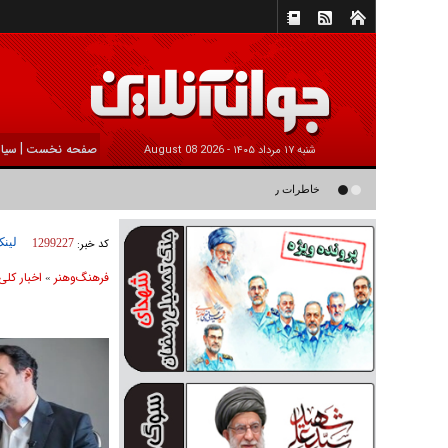
|
صفحه نخست
سیا
شنبه ۱۷ مرداد ۱۴۰۵ -
2026 August 08
خاطرات رامین ناصرنصیر از «پشت‌ کنکوری‌ها» و رضا داوودنژاد: رضا ک
لینک
کد خبر:
1299227
فرهنگ‌و‌هنر
اخبار كلی
»