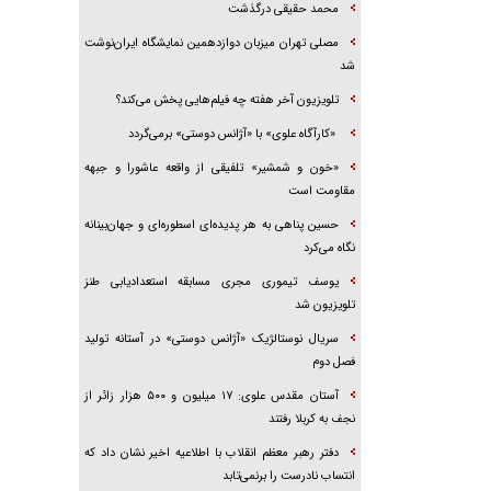
محمد حقیقی درگذشت
مصلی تهران میزبان دوازدهمین نمایشگاه ایران‌نوشت
شد
تلویزیون آخر هفته چه فیلم‌هایی پخش می‌کند؟
«کارآگاه علوی» با «آژانس دوستی» برمی‌گردد
«خون و شمشیر» تلفیقی از واقعه عاشورا و جبهه
مقاومت است
حسین پناهی به هر پدیده‌ای اسطوره‌ای و جهان‌بینانه
نگاه می‌کرد
یوسف تیموری مجری مسابقه استعدادیابی طنز
تلویزیون شد
سریال نوستالژیک «آژانس دوستی» در آستانه تولید
فصل دوم
آستان مقدس علوی: ۱۷ میلیون و ۵۰۰ هزار زائر از
نجف به کربلا رفتند
دفتر رهبر معظم انقلاب با اطلاعیه اخیر نشان داد که
انتساب نادرست را برنمی‌تابد