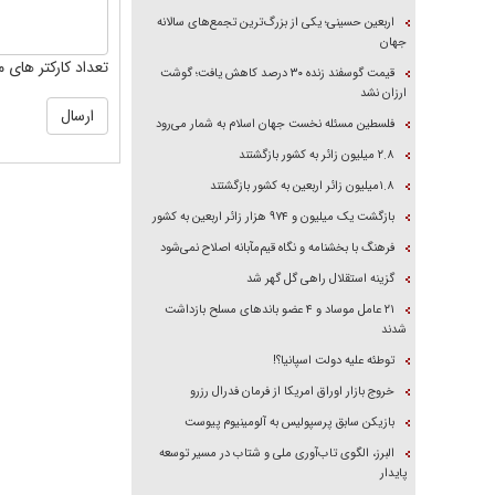
اربعین حسینی؛ یکی از بزرگ‌ترین تجمع‌های سالانه
جهان
تعداد کارکتر های م
قیمت گوسفند زنده ۳۰ درصد کاهش یافت؛ گوشت
ارزان نشد
فلسطین مسئله نخست جهان اسلام به شمار می‌رود
۲.۸ میلیون زائر به کشور بازگشتند
۱.۸میلیون زائر اربعین به کشور بازگشتند
بازگشت یک میلیون و ۹۷۴ هزار زائر اربعین به کشور
فرهنگ با بخشنامه و نگاه قیم‌مآبانه اصلاح نمی‌شود
گزینه استقلال راهی گل گهر شد
۲۱ عامل موساد و ۴ عضو باند‌های مسلح بازداشت
شدند
توطئه علیه دولت اسپانیا؟!
خروج بازار اوراق امریکا از فرمان فدرال رزرو
بازیکن سابق پرسپولیس به آلومینیوم پیوست
البرز، الگوی تاب‌آوری ملی و شتاب در مسیر توسعه
پایدار