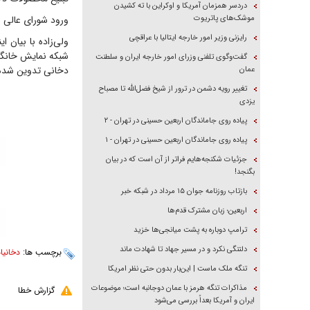
دردسر همزمان آمریکا و اوکراین با ته کشیدن
موشک‌های پاتریوت
ورود شورای عالی 
رایزنی وزیر امور خارجه ایتالیا با عراقچی
ولی‌زاده با بیان 
شبکه نمایش خانگ
گفت‌وگوی تلفنی وزرای امور خارجه ایران و سلطنت
دخانی تدوین شده ک
عمان
تغییر رویه دشمن در ترور از شیخ فضل‌الله تا مصباح
یزدی
پیاده روی جاماندگان اربعین حسینی در تهران - ۲
پیاده روی جاماندگان اربعین حسینی در تهران - ۱
جزئیات شکنجه‌هایم فراتر از آن است که در بیان
بگنجد!
بازتاب روزنامه جوان ۱۵ مرداد در شبکه خبر
اربعین؛ زبان مشترک قدم‌ها
ترامپ دوباره به پشت میانجی‌ها خزید
دلتنگی نکرد و در مسیر جهاد تا شهادت ماند
برچسب ها:
دخانیا
تنگه ملک ماست | این‌بار بدون حتی نظر امریکا
مذاکرات تنگه هرمز با عمان دوجانبه است؛ موضوعات
گزارش خطا
ایران و آمریکا بعداً بررسی می‌شود