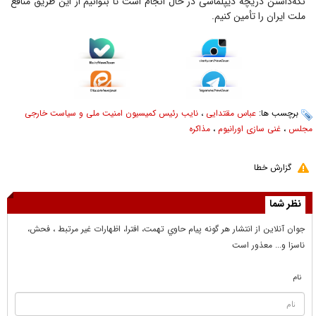
نگه‌داشتن دریچه دیپلماسی در حال انجام است تا بتوانیم از این طریق منافع
ملت ایران را تأمین کنیم.
برچسب ها:
عباس مقتدایی
،
نایب رئیس کمیسیون امنیت ملی و سیاست خارجی
مجلس
،
غنی سازی اورانیوم
،
مذاکره
گزارش خطا
نظر شما
جوان آنلاين از انتشار هر گونه پيام حاوي تهمت، افترا، اظهارات غير مرتبط ، فحش،
ناسزا و... معذور است
نام