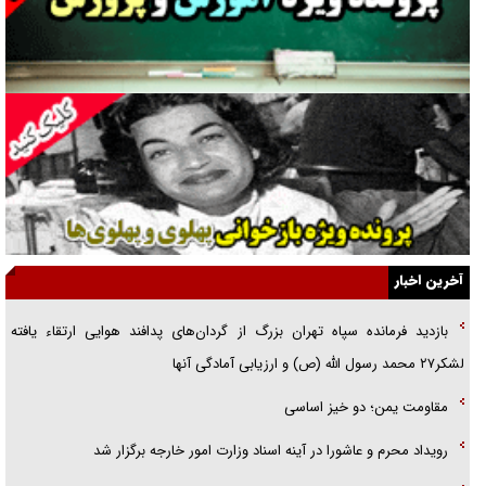
جراحی‌های زیبایی با مدرک فوق‌دیپلم! + گفت‌وگو با متهم
گفت‌وگو با همسر یکی از شهدای جنگ رمضان/ پیکر بی‌سر شهید را از
انگشت‌های پا شناسایی کردیم
نسلی که آنلاین الگو می‌گیرد
گفت‌وگو با آیت‌الله جاودان/ جفای مخالفان مکانت معنوی رهبر شهید را
ارتقا می‌داد
آخرین اخبار
راننده مست به قانون می‌خندد
بازدید فرمانده سپاه تهران بزرگ از گردان‌های پدافند هوایی ارتقاء یافته
همه آقای دوربینی شده‌ایم!
لشکر۲۷ محمد رسول الله (ص) و ارزیابی آمادگی آنها
قصه ناتمام سرویس مدارس
مقاومت یمن؛ دو خیز اساسی
آیا مقاومت فلسطین خلع‌سلاح می‌شود؟
رویداد محرم و عاشورا در آینه اسناد وزارت امور خارجه برگزار شد