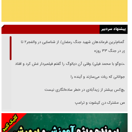
پیشنهاد سردبیر
از گمنام‌ترین فرماندهان شهید جنگ رمضان/ از شناسایی در والفجر۲ تا
حضور در جنگ ۳۳ روزه
گفت‌وگو با محمد فیلی/ وقتی آن دیالوگ را گفتم فیلمبردار غش کرد و افتاد
نوجوانانی که ربات می‌سازند و آینده را
هیچ‌کس بیشتر از زیدآبادی در خطر ساده‌انگاری نیست
رقص مشترک دن کیشوت و ترامپ
دنده دولت به واگذاری مسئله‌دار ایران‌خودرو/ خصوصی‌سازی یا انحصار؟
غریزه‌ی بقا و آقای باقی و رفقا