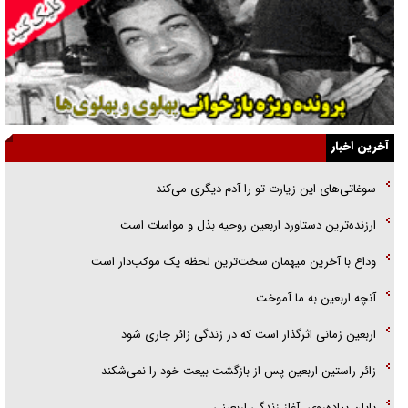
یهودی‌ها در ادبیات داستانی اروپا؛ از شکسپیر تا دیکنز
گفت‌وگو با خواهر یکی از شهدای جنگ رمضان/ خواهرم فرمانده جهادی و
اهل خدمت بی‌منت بود
جزئیات شکنجه‌هایم فراتر از آن است که در بیان بگنجد!
آخرین اخبار
گزارش «جوان» از قوانین سخت‌گیرانه ۶ قاره در برابر یورش به پاسگاه‌های
سوغاتی‌های این زیارت تو را آدم دیگری می‌کند
پلیس
ارزنده‌ترین دستاورد اربعین روحیه بذل و مواسات است
تحلیل ابعاد پیام رهبر انقلاب به حزب‌الله/ مقاومت نقشه راه آینده غرب آسیا
وداع با آخرین میهمان سخت‌ترین لحظه یک موکب‌دار است
آنچه اربعین به ما آموخت
اربعین زمانی اثرگذار است که در زندگی زائر جاری شود
زائر راستین اربعین پس از بازگشت بیعت خود را نمی‌شکند
پایان پیاده‌روی، آغاز زندگی اربعینی