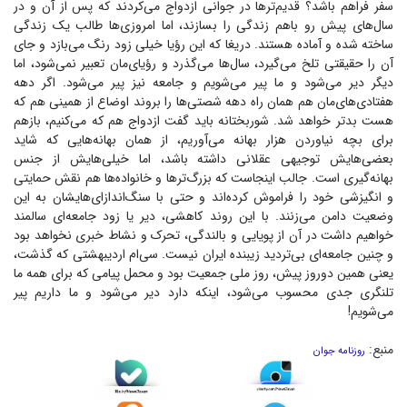
سفر فراهم باشد؟ قدیم‌تر‌ها در جوانی ازدواج می‌کردند که پس از آن و در
سال‌های پیش رو باهم زندگی را بسازند، اما امروزی‌ها طالب یک زندگی
ساخته شده و آماده هستند. دریغا که این رؤیا خیلی زود رنگ می‌بازد و جای
آن را حقیقتی تلخ می‌گیرد، سال‌ها می‌گذرد و رؤیای‌مان تعبیر نمی‌شود، اما
دیگر دیر می‌شود و ما پیر می‌شویم و جامعه نیز پیر می‌شود. اگر دهه
هفتادی‌های‌مان هم همان راه دهه شصتی‌ها را بروند اوضاع از همینی هم که
هست بدتر خواهد شد. شوربختانه باید گفت ازدواج هم که می‌کنیم، بازهم
برای بچه نیاوردن هزار بهانه می‌آوریم، از همان بهانه‌هایی که شاید
بعضی‌هایش توجیهی عقلانی داشته باشد، اما خیلی‌هایش از جنس
بهانه‌گیری است. جالب اینجاست که بزرگ‌تر‌ها و خانواده‌ها هم نقش حمایتی
و انگیزشی خود را فراموش کرده‌اند و حتی با سنگ‌اندازای‌هایشان به این
وضعیت دامن می‌زنند. با این روند کاهشی، دیر یا زود جامعه‌ای سالمند
خواهیم داشت در آن از پویایی و بالندگی، تحرک و نشاط خبری نخواهد بود
و چنین جامعه‌ای بی‌تردید زیبنده ایران نیست. سی‌ام اردیبهشتی که گذشت،
یعنی همین دوروز پیش، روز ملی جمعیت بود و محمل پیامی که برای همه ما
تلنگری جدی محسوب می‌شود، اینکه دارد دیر می‌شود و ما داریم پیر
می‌شویم!
منبع:
روزنامه جوان