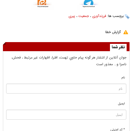
برچسب ها:
فرزندآوری
،
جمعیت
،
پیری
گزارش خطا
نظر شما
جوان آنلاين از انتشار هر گونه پيام حاوي تهمت، افترا، اظهارات غير مرتبط ، فحش،
ناسزا و... معذور است
نام
ایمیل
* کد امنیتی