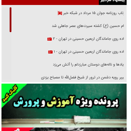
بازتاب روزنامه جوان ۱۵ مرداد در شبکه خبر
امام حسین (ع) کشته سیرت‌های عصر جاهلی شد
پیاده روی جاماندگان اربعین حسینی در تهران - ۲
پیاده روی جاماندگان اربعین حسینی در تهران - ۱
فریاد‌ها و ناله‌های دوستان مبارزدلم را آتش می‌زد
تغییر رویه دشمن در ترور از شیخ فضل‌الله تا مصباح یزدی
خرید قسطی اولش خنده و آخرش گریه است!
فوتبال و آن «بالا»!
راهبرد غافلگیری با نسل جدید پهپاد‌ها
جنجال پزشکان تقلبی در صنعت زیبایی