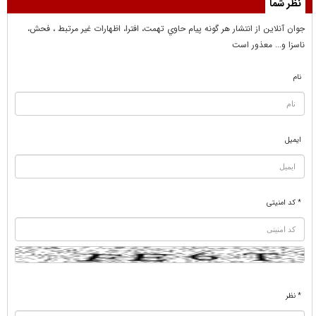
نظر شما
جوان آنلاين از انتشار هر گونه پيام حاوي تهمت، افترا، اظهارات غير مرتبط ، فحش،
ناسزا و... معذور است
نام
ایمیل
* کد امنیتی
* نظر