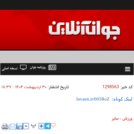
روزنامه جوان
نسخه اصلی
Toggle
navigation
کد خبر:
1298563
تاریخ انتشار:
۳۰ ارديبهشت ۱۴۰۴ - ۱۸:۳۷
لینک کوتاه:
ورزش
ساير
»