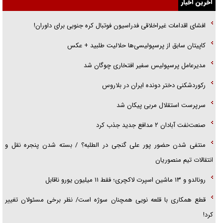
آخرین اخبار
گزارش «جوان» از قوانین سخت‌گیرانه ۶ قاره در برابر یورش به پاسگاه‌های
افشای اقدامات غیراخلاقی فدراسیون فوتبال کره جنوبی برای داوران!
پلیس
کاپیتان سابق از پرسپولیسی‌ها حلالیت طلبید + عکس
تحلیل ابعاد پیام رهبر انقلاب به حزب‌الله/ مقاومت نقشه راه آینده غرب آسیا
مدیرعامل پرسپولیس سفیر افتخاری چوگان شد
رکوردشکنی دختر دونده ایران در بلاروس
سرپرست استقلال مربی پیکان شد
صنعت‌نفت آبادان ۲ مدافع جدید جذب کرد
منتفی شدن حضور پور علی گنجی در الطلبه؟ / بسته شدن پنجره نقل و
انتقالات تیم منصوریان
رونالدو و ۱۳ ماشین اسپرت لاکچری؛ فقط ۱۱ میلیون یورو ناقابل
قطع همکاری با قلعه نویی همچنان سوژه است/ نظر برخی مسئولان تغییر
کرد!