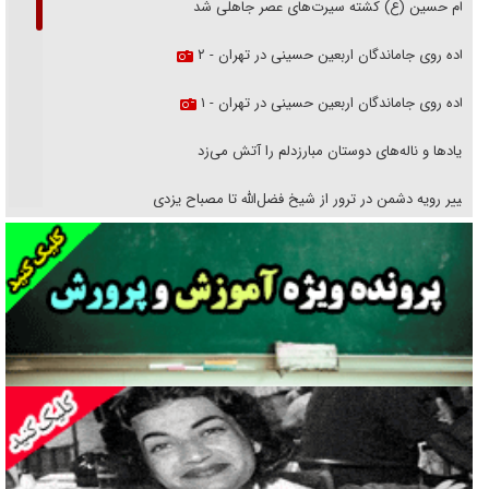
امام حسین (ع) کشته سیرت‌های عصر جاهلی شد
پیاده روی جاماندگان اربعین حسینی در تهران - ۲
پیاده روی جاماندگان اربعین حسینی در تهران - ۱
فریاد‌ها و ناله‌های دوستان مبارزدلم را آتش می‌زد
تغییر رویه دشمن در ترور از شیخ فضل‌الله تا مصباح یزدی
خرید قسطی اولش خنده و آخرش گریه است!
فوتبال و آن «بالا»!
راهبرد غافلگیری با نسل جدید پهپاد‌ها
جنجال پزشکان تقلبی در صنعت زیبایی
یهودی‌ها در ادبیات داستانی اروپا؛ از شکسپیر تا دیکنز
گفت‌وگو با خواهر یکی از شهدای جنگ رمضان/ خواهرم فرمانده جهادی و