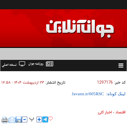
روزنامه جوان
نسخه اصلی
Toggle
navigation
کد خبر:
1297176
تاریخ انتشار:
۲۳ ارديبهشت ۱۴۰۴ - ۱۷:۵۸
لینک کوتاه:
اقتصاد
اخبار کلی
»