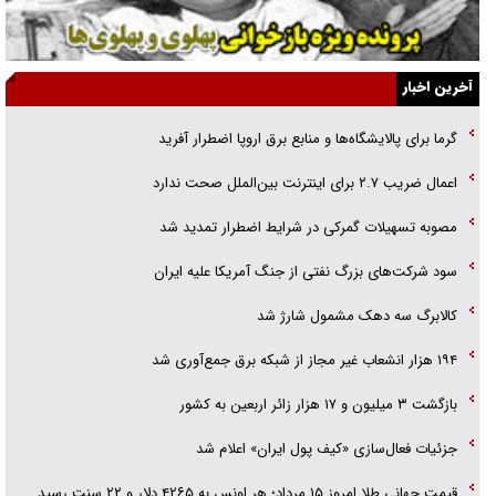
اهل خدمت بی‌منت بود
جزئیات شکنجه‌هایم فراتر از آن است که در بیان بگنجد!
آخرین اخبار
گزارش «جوان» از قوانین سخت‌گیرانه ۶ قاره در برابر یورش به پاسگاه‌های
گرما برای پالایشگاه‌ها و منابع برق اروپا اضطرار آفرید
پلیس
اعمال ضریب ۲.۷ برای اینترنت بین‌الملل صحت ندارد
تحلیل ابعاد پیام رهبر انقلاب به حزب‌الله/ مقاومت نقشه راه آینده غرب آسیا
مصوبه تسهیلات گمرکی در شرایط اضطرار تمدید شد
سود شرکت‌های بزرگ نفتی از جنگ آمریکا علیه ایران
کالابرگ سه دهک مشمول شارژ شد
۱۹۴ هزار انشعاب غیر مجاز از شبکه برق جمع‌آوری شد
بازگشت ۳ میلیون و ۱۷ هزار زائر اربعین به کشور
جزئیات فعال‌سازی «کیف پول ایران» اعلام شد
قیمت جهانی طلا امروز ۱۵ مرداد؛ هر اونس به ۴۲۶۵ دلار و ۲۲ سنت رسید