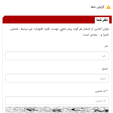
گزارش خطا
نظر شما
جوان آنلاين از انتشار هر گونه پيام حاوي تهمت، افترا، اظهارات غير مرتبط ، فحش،
ناسزا و... معذور است
نام
ایمیل
* کد امنیتی