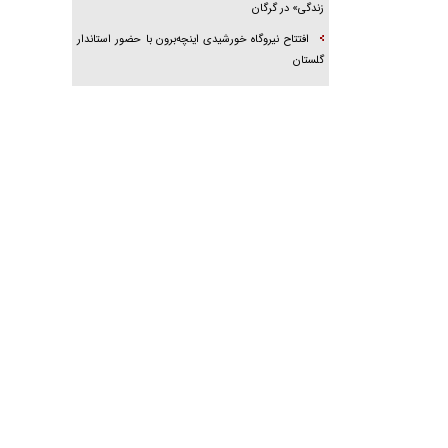
زندگی» در گرگان
افتتاح نیروگاه خورشیدی اینچه‌برون با حضور استاندار
گلستان