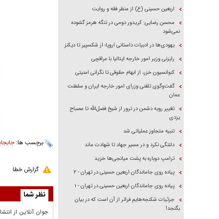
اربعین حسینی (ع) از منظر فقه و روایت
محسن رضایی: کریدور دومی در تنگه هرمز گشوده
نمی‌شود
یهودی‌ها در ادبیات داستانی اروپا؛ از شکسپیر تا دیکنز
رایزنی وزیر امور خارجه ایتالیا با عراقچی
کنوانسیون خزر، از ابهام حقوقی تا نگرانی امنیتی
گفت‌وگوی تلفنی وزرای امور خارجه ایران و سلطنت
عمان
تغییر رویه دشمن در ترور از شیخ فضل‌الله تا مصباح
یزدی
تنبیه متجاوز عملیاتی شد
برچسب ها:
جابجای
دلتنگی نکرد و در مسیر جهاد تا شهادت ماند
ترامپ دوباره به پشت میانجی‌ها خزید
گزارش خطا
پیاده روی جاماندگان اربعین حسینی در تهران - ۲
پیاده روی جاماندگان اربعین حسینی در تهران - ۱
نظر شما
جزئیات شکنجه‌هایم فراتر از آن است که در بیان
بگنجد!
جوان آنلاين از انتشا