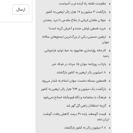
مقاومت نقشه راه آینده غرب آسیاست
بازگشت ۳ میلیون و ۱۷ هزار زائر اربعین به کشور
جولان عقابان ایرانی از دفاع مقدس تا نبرد رمضان
خرید قسطی اولش خنده و آخرش گریه است!
اربعین حسینی؛ یکی از بزرگ‌ترین تجمع‌های سالانه
جهان
کارخانه رؤیاسازی هالیوود به خط تولید فراموشی
رسید
بازتاب روزنامه جوان ۱۵ مرداد در شبکه خبر
۱.۸میلیون زائر اربعین به کشور بازگشتند
فلسطین مسئله نخست جهان اسلام به شمار می‌رود
بازگشت یک میلیون و ۹۷۴ هزار زائر اربعین به کشور
فرهنگ با بخشنامه و نگاه قیم‌مآبانه اصلاح نمی‌شود
گزینه استقلال راهی گل گهر شد
قیمت گوسفند زنده ۳۰ درصد کاهش یافت؛ گوشت
ارزان نشد
۲.۸ میلیون زائر به کشور بازگشتند