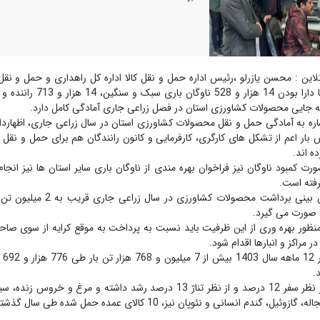
این : محسن یازرلو ،رئیس اداره حمل و نقل کالا اداره کل راهداری و حمل و نق
به جایی محصولات کشاورزی استان در فصل زراعی جاری آمادگی کامل دارد.
ر اعم از تشکل های کارگری، کارفرمایی و کانون رانندگان هم برای حمل و نقل
ده اند.
رت کمبود ناوگان نیز فراخوان بهره مندی از ناوگان باری سایر استان ها نیز انج
فته است.
یازرلو گفت: پیش بینی برداشت محصولات کش
ی صورت می گیرد.
نظور بهره وری از این ظرفیت باید نسبت به پرداخت به موقع کرایه از سوی صاحبا
در مراکز و انبارها اقدام شود.
یازر
.
وی تصریح کرد: از نظر سفر 12 درصد و از نظر تناژ 13 درصد رشد داشته و مرغ و 
، گندم انسانی و نئوپان نیز، 10 کالای عمده حمل شده طی سال گذشته بوده است.