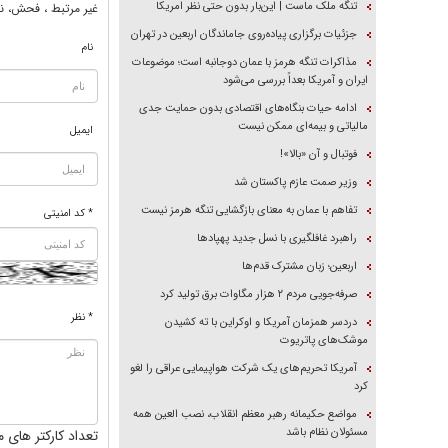
تنگه ملک ماست | این‌بار بدون حتی نظر امریکا
غير مرتبط ، فحش، نا
جزئیات برگزاری پیاده‌روی جاماندگان اربعین در تهران
نام
مذاکرات تنگه هرمز با عمان دوجانبه است؛ موضوعات
ایران و آمریکا بعداً بررسی می‌شود
ادامه حیات بنگاه‌های اقتصادی بدون حمایت جدی
مالیاتی و بیمه‌ای ممکن نیست
ایمیل
فوتبال و آن «بالا»!
وزیر صمت عازم پاکستان شد
تفاهم با عمان به معنای بازگشایی تنگه هرمز نیست
* کد امنیتی
راهبرد غافلگیری با نسل جدید پهپاد‌ها
اربعین؛ زبان مشترک قدم‌ها
صرفه‌جویی مردم ۲ هزار مگاوات برق تولید کرد
* نظر
دردسر همزمان آمریکا و اوکراین با ته کشیدن
موشک‌های پاتریوت
آمریکا تحریم‌های یک شرکت هواپیمایی عراقی را لغو
کرد
مواضع حکیمانه رهبر معظم انقلاب، نصب العین همه
مسئولان نظام باشد
تعداد کارکتر های م