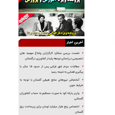
خرید قسطی اولش خنده و آخرش گریه است!
فوتبال و آن «بالا»!
راهبرد غافلگیری با نسل جدید پهپاد‌ها
جنجال پزشکان تقلبی در صنعت زیبایی
یهودی‌ها در ادبیات داستانی اروپا؛ از شکسپیر تا
دیکنز
آخرین اخبار
گفت‌وگو با خواهر یکی از شهدای جنگ رمضان/
خواهرم فرمانده جهادی و اهل خدمت بی‌منت بود
نشست بررسی عملکرد کارگزاران وابلاغ سهمیه های
تخصیصی درراستای توسعه پایدار کشاورزی درگلستان
جزئیات شکنجه‌هایم فراتر از آن است که در بیان
بگنجد!
مطالبات مردم شهر فراغی پس از حدود ۱۵ سال، با
پیگیری قضایی به نتیجه رسید
گزارش «جوان» از قوانین سخت‌گیرانه ۶ قاره در
برابر یورش به پاسگاه‌های پلیس
آماده‌باش نیروهای منابع طبیعی گلستان با توجه به
شرایط جوی
واریز یارانه کود به صورت مستقیم به حساب کشاورزان
گلستانی
اختصاص پنج هزار میلیارد تومان برای زیرساخت برق
گلستان