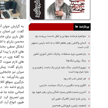
به گزارش جوان آنل
پربازدید ها
نقل باری برای جا
خواهرم فرمانده جهادی و اهل خدمت بی‌منت بود
ادعای واکنش رهبر معظم انقلاب به نامه رئیس جمهور
تشکل صنفی بخش با
کذب است
های لازم را پیدا کر
یازدهمین دوره مسابقات رباتیک دانش آموزی کشور
به گفته وی، در صو
جنگ روانی تنگه‌ها!
های لازم صورت گر
نیویورک‌تایمز: جنگ علیه ایران یک باخت راهبردی و
میزان نیز جابجای
مایه شرم بوده است
وی یادآورشد: به م
هر شبش شب قدر بود
بارگیری بموقع کالا 
الگوی وحدت‌آفرین در ادراک سیاست خارجی
استانی جابه جا شد
آخرین صحبت‌های پسرم دلتنگی برای رهبر شهید بود
زمان شارژ اعتبار کالابرگ تغییر کرد
طیور، انواع آرد، کنجاله، گازوئیل
تضعیف پلیس، فروپاشی همه‌چیز