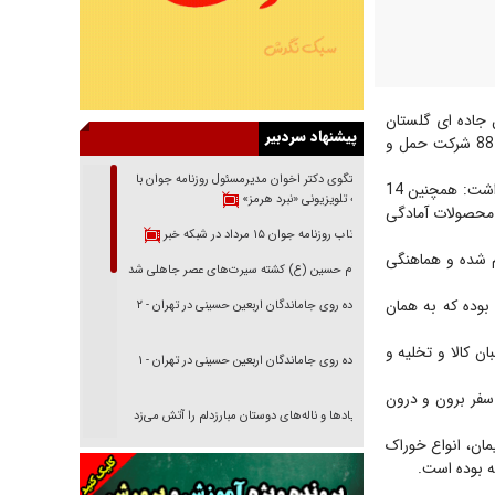
ل جاده ای گلستان
پیشنهاد سردبیر
گفت: این استان با دارا بودن 14 هزار و 528 ناوگان باری سبک و سنگین، 14 هزار و 713 راننده و 88 شرکت حمل و
گفتگوی دکتر اخوان مدیرمسئول روزنامه جوان با
محسن یازرلو با اشاره به آمادگی حمل و نقل محصولات کشاورزی استان در سال زراعی جاری، اظهارداشت: همچنین 14
برنامه تلویزیونی «نبرد هرمز»
 محصولات آمادگی
بازتاب روزنامه جوان ۱۵ مرداد در شبکه خبر
ام شده و هماهنگی
امام حسین (ع) کشته سیرت‌های عصر جاهلی شد
اورزی در سال زراعی جاری قریب به 2 میلیون تن بوده که به همان
پیاده روی جاماندگان اربعین حسینی در تهران - ۲
ن کالا و تخلیه و
پیاده روی جاماندگان اربعین حسینی در تهران - ۱
لو ادامه داد: در 12 ماهه سال 1403 بیش از 7 میلیون و 768 هزار تن بار طی 776 هزار و 692 سفر برون و درون
فریاد‌ها و ناله‌های دوستان مبارزدلم را آتش می‌زد
خروس زنده، سیمان، انواع خوراک
تغییر رویه دشمن در ترور از شیخ فضل‌الله تا مصباح
یزدی