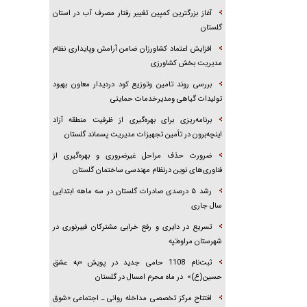
آغاز بزرگترین كمپین تغییر رفتار مصرف آب در استان
گلستان
افزایش اعتماد کشاورزان ضامن آرامش وپایداری نظام
مدیریت بخش کشاورزی
بررسی روند تامین وتوزیع کود دردیدار معاون بهبود
تولیدات گیاهی ومدیرخدمات حمایتی
برنامه‌ریزی برای بهره‌گیری از ظرفیت منطقه آزاد
اینچه‌برون در تأمین تجهیزات مدیریت پسماند گلستان
ضرورت حذف مراحل غیرضروری و بهره‌گیری از
فناوری‌های نوین درنظام مهندسی ساختمان گلستان
رشد ۵ درصدی صادرات گلستان در سه ماهه ابتدایی
سال جاری
تسریع در دایری و رفع خرابی مشترکان فیبرنوری در
شهرستان مراوه‌تپه
ثبت‌نام 1108 حامی جدید در پویش «به عشق
حسین(ع)» در ماه محرم امسال در گلستان
افتتاح مرکز تخصصی مداخله روانی ـ اجتماعی «شوق