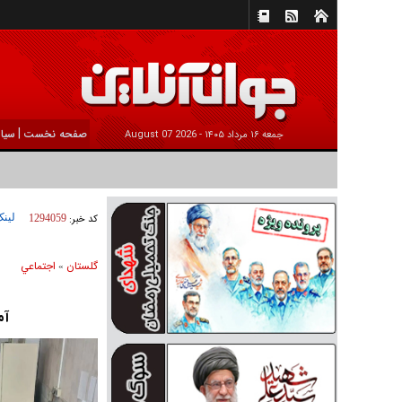
|
صفحه نخست
سیا
جمعه ۱۶ مرداد ۱۴۰۵ -
2026 August 07
لینک
کد خبر:
1294059
گلستان
اجتماعي
»
آم