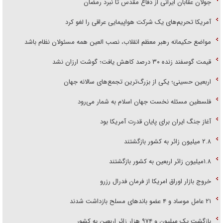
جولان عقابان ایرانی از دفاع مقدس تا نبرد رمضان
آمریکا تحریم‌های یک شرکت هواپیمایی عراقی را لغو کرد
مواضع حکیمانه رهبر معظم انقلاب، نصب العین همه مسئولان نظام باشد
قیمت گوسفند زنده ۳۰ درصد کاهش یافت؛ گوشت ارزان نشد
اربعین حسینی؛ یکی از بزرگ‌ترین تجمع‌های سالانه جهان
فلسطین مسئله نخست جهان اسلام به شمار می‌رود
آغاز جنگ ایران برای پایان قدرت آمریکا بود
۲.۸ میلیون زائر به کشور بازگشتند
۱.۸میلیون زائر اربعین به کشور بازگشتند
خروج بازار اوراق امریکا از فرمان فدرال رزرو
۲۱ عامل موساد و ۴ عضو باند‌های مسلح بازداشت شدند
بازگشت یک میلیون و ۹۷۴ هزار زائر اربعین به کشور