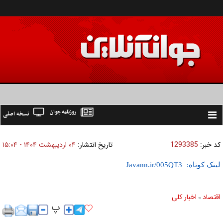
روزنامه جوان
نسخه اصلی
Toggle
navigation
کد خبر:
1293385
تاریخ انتشار:
۰۴ ارديبهشت ۱۴۰۴ - ۱۵:۰۴
لینک کوتاه:
اقتصاد
اخبار کلی
»