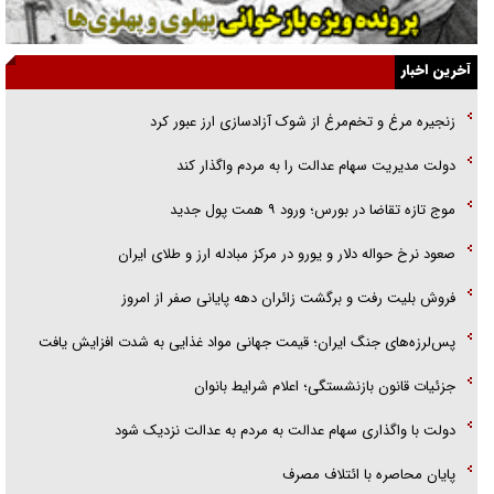
الگوی وحدت‌آفرین در ادراک سیاست خارجی
آخرین اخبار
گفتگوی دکتر اخوان مدیرمسئول روزنامه جوان با برنامه تلویزیونی «نبرد
زنجیره مرغ و تخم‌مرغ از شوک آزادسازی ارز عبور کرد
هرمز»
دولت مدیریت سهام عدالت را به مردم واگذار کند
امام حسین (ع) کشته سیرت‌های عصر جاهلی شد
موج تازه تقاضا در بورس؛ ورود ۹ همت پول جدید
فریاد‌ها و ناله‌های دوستان مبارزدلم را آتش می‌زد
صعود نرخ حواله دلار و یورو در مرکز مبادله ارز و طلای ایران
فروش بلیت رفت و برگشت زائران دهه پایانی صفر از امروز
پس‌لرزه‌های جنگ ایران؛ قیمت جهانی مواد غذایی به شدت افزایش یافت
جزئیات قانون بازنشستگی؛ اعلام شرایط بانوان
دولت با واگذاری سهام عدالت به مردم به عدالت نزدیک شود
پایان محاصره با ائتلاف مصرف