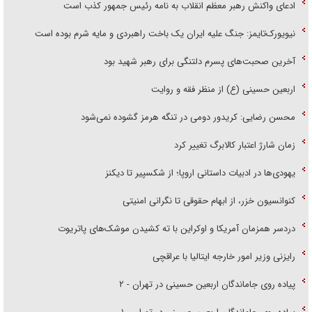
ادعای واکنش رهبر معظم انقلاب به نامه رئیس جمهور کذب است
نیویورک‌تایمز: جنگ علیه ایران یک باخت راهبردی و مایه شرم بوده است
آخرین صحبت‌های پسرم دلتنگی برای رهبر شهید بود
اربعین حسینی (ع) از منظر فقه و روایت
محسن رضایی: کریدور دومی در تنگه هرمز گشوده نمی‌شود
زمان شارژ اعتبار کالابرگ تغییر کرد
یهودی‌ها در ادبیات داستانی اروپا؛ از شکسپیر تا دیکنز
کنوانسیون خزر، از ابهام حقوقی تا نگرانی امنیتی
دردسر همزمان آمریکا و اوکراین با ته کشیدن موشک‌های پاتریوت
رایزنی وزیر امور خارجه ایتالیا با عراقچی
پیاده روی جاماندگان اربعین حسینی در تهران - ۲