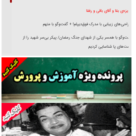
غریزه‌ی بقا و آقای باقی و رفقا
جراحی‌های زیبایی با مدرک فوق‌دیپلم! + گفت‌وگو با متهم
گفت‌وگو با همسر یکی از شهدای جنگ رمضان/ پیکر بی‌سر شهید را از
انگشت‌های پا شناسایی کردیم
نسلی که آنلاین الگو می‌گیرد
گفت‌وگو با آیت‌الله جاودان/ جفای مخالفان مکانت معنوی رهبر شهید را
ارتقا می‌داد
راننده مست به قانون می‌خندد
همه آقای دوربینی شده‌ایم!
قصه ناتمام سرویس مدارس
آیا مقاومت فلسطین خلع‌سلاح می‌شود؟