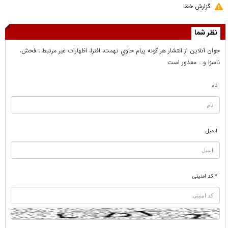
گزارش خطا
نظر شما
جوان آنلاين از انتشار هر گونه پيام حاوي تهمت، افترا، اظهارات غير مرتبط ، فحش،
ناسزا و... معذور است
نام
ایمیل
* کد امنیتی