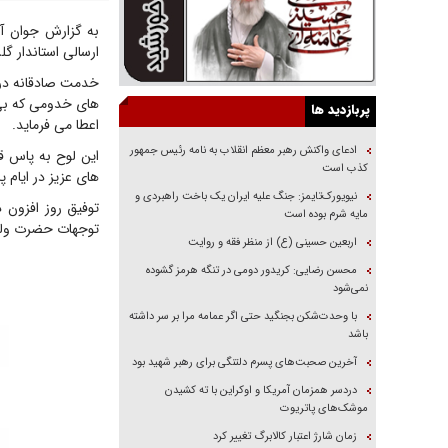
به گزارش جوان آ
ارسالی استاندار گ
خدمت صادقانه در 
های خدومی که بی 
پربازدید ها
اعطا می فرماید.
ادعای واکنش رهبر معظم انقلاب به نامه رئیس جمهور
این لوح به پاس ق
کذب است
های عزیز در ایام پایانی سال ۱۴۰۳ و نور
نیویورک‌تایمز: جنگ علیه ایران یک باخت راهبردی و
توفیق روز افزون 
مایه شرم بوده است
توجهات حضرت ولی 
اربعین حسینی (ع) از منظر فقه و روایت
محسن رضایی: کریدور دومی در تنگه هرمز گشوده
نمی‌شود
با وحدت‌شکن بجنگید حتی اگر عمامه مرا بر سر داشته
باشد
آخرین صحبت‌های پسرم دلتنگی برای رهبر شهید بود
دردسر همزمان آمریکا و اوکراین با ته کشیدن
موشک‌های پاتریوت
زمان شارژ اعتبار کالابرگ تغییر کرد