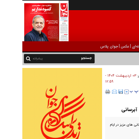
|
|
ه‌ای
عکس
جوان پلاس
پیشرفته
۰۳ ارديبهشت ۱۴۰۴ -
ر:
۱۲:۵۹
 آبرسانی
ی های عزیز در ایام