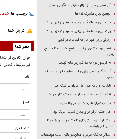
کنوانسیون خزر، از ابهام حقوقی تا نگرانی امنیتی
برچسب ها:
خدمات
اربعین؛ زبان مشترک قدم‌ها
پیاده روی جاماندگان اربعین حسینی در تهران - ۱
گزارش خطا
پیاده روی جاماندگان اربعین حسینی در تهران - ۲
رایزنی وزیر امور خارجه ایتالیا با عراقچی
نظر شما
تغییر رویه دشمن در ترور از شیخ فضل‌الله تا مصباح
یزدی
جوان آنلاين از انتشا
نه کریدور دوم نه مذاکره زیر سایه تهدید
غير مرتبط ، فحش، نا
گفت‌وگوی تلفنی وزرای امور خارجه ایران و سلطنت
نام
عمان
بازتاب روزنامه جوان ۱۵ مرداد در شبکه خبر
تنگه ملک ماست | این‌بار بدون حتی نظر امریکا
ایمیل
ترامپ دوباره به پشت میانجی‌ها خزید
آغاز جنگ ایران برای پایان قدرت آمریکا بود
هشدار تداوم بارش‌های تابستانه و رعدوبرق در ۴
استان تا چهارشنبه
* کد امنیتی
مذاکرات تنگه هرمز با عمان دوجانبه است؛ موضوعات