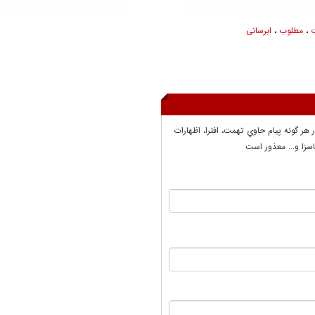
،
مطلوب
،
ابرسانی
ر هر گونه پيام حاوي تهمت، افترا، اظهارات
سزا و... معذور است