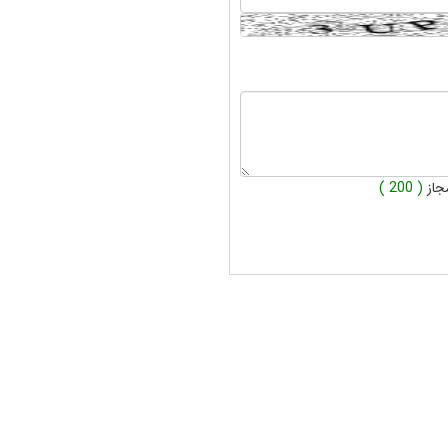
جاز
( 200 )