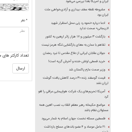
ایران و آمریکا بعداً بررسی می‌شود
مشروطه نقطه عطف بیداری و آزادی‌خواهی ملت
ایران بود
* نظر
ادعا درباره «نحوه رد زنی محل استقرار شهید
لاریجانی» صحت ندارد
بازگشت ۳ میلیون و ۱۷ هزار زائر اربعین به کشور
تفاهم با عمان به معنای بازگشایی تنگه هرمز نیست
جولان عقابان ایرانی از دفاع مقدس تا نبرد رمضان
تعداد کارکتر های م
خرید قسطی اولش خنده و آخرش گریه است!
وزیر صمت عازم پاکستان شد
قیمت گوسفند زنده ۳۰ درصد کاهش یافت؛ گوشت
ارزان نشد
آمریکا تحریم‌های یک شرکت هواپیمایی عراقی را لغو
کرد
مواضع حکیمانه رهبر معظم انقلاب، نصب العین همه
مسئولان نظام باشد
فلسطین مسئله نخست جهان اسلام به شمار می‌رود
۲۱ عامل موساد و ۴ عضو باند‌های مسلح بازداشت