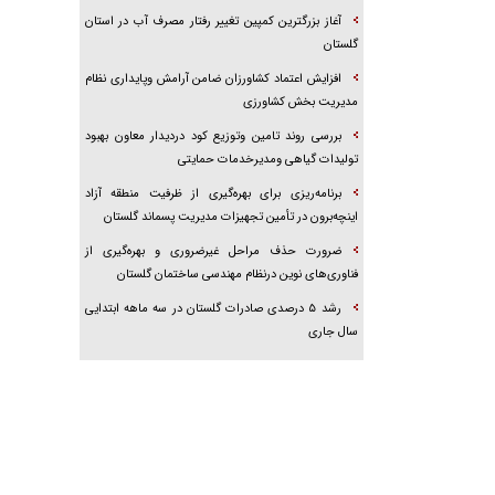
آغاز بزرگترین كمپین تغییر رفتار مصرف آب در استان
گلستان
افزایش اعتماد کشاورزان ضامن آرامش وپایداری نظام
مدیریت بخش کشاورزی
بررسی روند تامین وتوزیع کود دردیدار معاون بهبود
تولیدات گیاهی ومدیرخدمات حمایتی
برنامه‌ریزی برای بهره‌گیری از ظرفیت منطقه آزاد
اینچه‌برون در تأمین تجهیزات مدیریت پسماند گلستان
ضرورت حذف مراحل غیرضروری و بهره‌گیری از
فناوری‌های نوین درنظام مهندسی ساختمان گلستان
رشد ۵ درصدی صادرات گلستان در سه ماهه ابتدایی
سال جاری