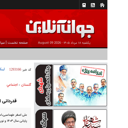
|
صفحه نخست
سیا
يکشنبه ۱۸ مرداد ۱۴۰۵ -
2026 August 09
لینک
کد خبر:
1293166
گلستان
اجتماعي
»
قدردانی ا
علی اصغر طهماسبی،اس
پایانی سال ۱۴۰۳ و نوروز ۱۴۰۴ تقدیر و تشکر کرد.