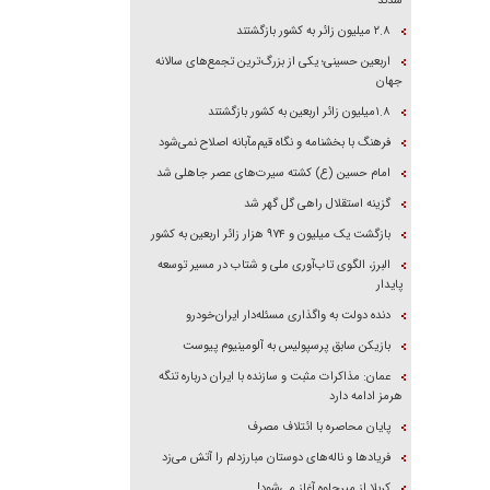
شدند
۲.۸ میلیون زائر به کشور بازگشتند
اربعین حسینی؛ یکی از بزرگ‌ترین تجمع‌های سالانه
جهان
۱.۸میلیون زائر اربعین به کشور بازگشتند
فرهنگ با بخشنامه و نگاه قیم‌مآبانه اصلاح نمی‌شود
امام حسین (ع) کشته سیرت‌های عصر جاهلی شد
گزینه استقلال راهی گل گهر شد
بازگشت یک میلیون و ۹۷۴ هزار زائر اربعین به کشور
البرز، الگوی تاب‌آوری ملی و شتاب در مسیر توسعه
پایدار
دنده دولت به واگذاری مسئله‌دار ایران‌خودرو
بازیکن سابق پرسپولیس به آلومینیوم پیوست
عمان: مذاکرات مثبت و سازنده با ایران درباره تنگه
هرمز ادامه دارد
پایان محاصره با ائتلاف مصرف
فریاد‌ها و ناله‌های دوستان مبارزدلم را آتش می‌زد
کربلا از میرجاوه آغاز می‌شود!