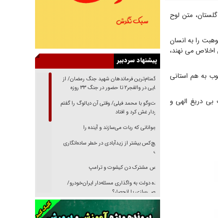
لستان، متن لوح
هبت را به انسان
 اخلاص می نهند،
پیشنهاد سردبیر
وب به هم استانی
از گمنام‌ترین فرماندهان شهید جنگ رمضان/ از
شناسایی در والفجر۲ تا حضور در جنگ ۳۳ روزه
 بی دریغ الهی و
گفت‌وگو با محمد فیلی/ وقتی آن دیالوگ را گفتم
فیلمبردار غش کرد و افتاد
نوجوانانی که ربات می‌سازند و آینده را
هیچ‌کس بیشتر از زیدآبادی در خطر ساده‌انگاری
نیست
رقص مشترک دن کیشوت و ترامپ
دنده دولت به واگذاری مسئله‌دار ایران‌خودرو/
خصوصی‌سازی یا انحصار؟
غریزه‌ی بقا و آقای باقی و رفقا