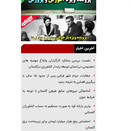
جراحی‌های زیبایی با مدرک فوق‌دیپلم! + گفت‌وگو
با متهم
گفت‌وگو با همسر یکی از شهدای جنگ رمضان/
پیکر بی‌سر شهید را از انگشت‌های پا شناسایی کردیم
نسلی که آنلاین الگو می‌گیرد
گفت‌وگو با آیت‌الله جاودان/ جفای مخالفان مکانت
معنوی رهبر شهید را ارتقا می‌داد
آخرین اخبار
راننده مست به قانون می‌خندد
نشست بررسی عملکرد کارگزاران وابلاغ سهمیه های
همه آقای دوربینی شده‌ایم!
تخصیصی درراستای توسعه پایدار کشاورزی درگلستان
قصه ناتمام سرویس مدارس
مطالبات مردم شهر فراغی پس از حدود ۱۵ سال، با
پیگیری قضایی به نتیجه رسید
آیا مقاومت فلسطین خلع‌سلاح می‌شود؟
آماده‌باش نیروهای منابع طبیعی گلستان با توجه به
شرایط جوی
واریز یارانه کود به صورت مستقیم به حساب کشاورزان
گلستانی
اختصاص پنج هزار میلیارد تومان برای زیرساخت برق
گلستان