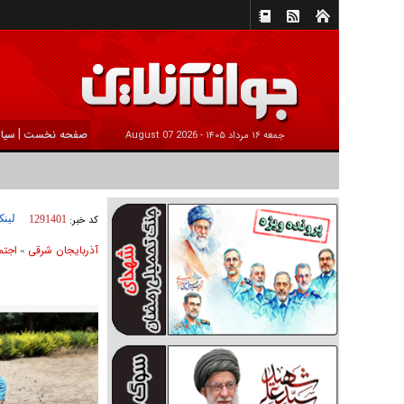
|
صفحه نخست
سیا
جمعه ۱۶ مرداد ۱۴۰۵ -
2026 August 07
لینک
کد خبر:
1291401
آذربایجان شرقی
اجتم
»