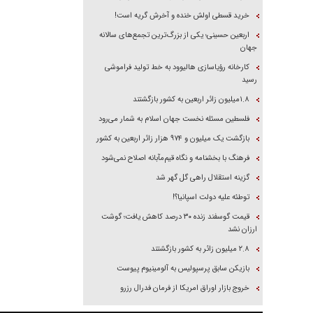
خرید قسطی اولش خنده و آخرش گریه است!
اربعین حسینی؛ یکی از بزرگ‌ترین تجمع‌های سالانه
جهان
کارخانه رؤیاسازی هالیوود به خط تولید فراموشی
رسید
۱.۸میلیون زائر اربعین به کشور بازگشتند
فلسطین مسئله نخست جهان اسلام به شمار می‌رود
بازگشت یک میلیون و ۹۷۴ هزار زائر اربعین به کشور
فرهنگ با بخشنامه و نگاه قیم‌مآبانه اصلاح نمی‌شود
گزینه استقلال راهی گل گهر شد
توطئه علیه دولت اسپانیا؟!
قیمت گوسفند زنده ۳۰ درصد کاهش یافت؛ گوشت
ارزان نشد
۲.۸ میلیون زائر به کشور بازگشتند
بازیکن سابق پرسپولیس به آلومینیوم پیوست
خروج بازار اوراق امریکا از فرمان فدرال رزرو