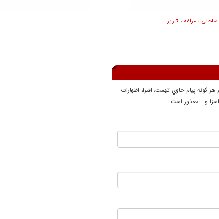
ساحلی
،
مراغه
،
تبریز
ر هر گونه پيام حاوي تهمت، افترا، اظهارات
سزا و... معذور است