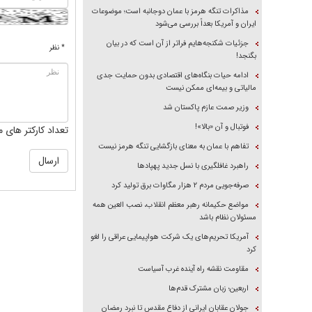
مذاکرات تنگه هرمز با عمان دوجانبه است؛ موضوعات
ایران و آمریکا بعداً بررسی می‌شود
جزئیات شکنجه‌هایم فراتر از آن است که در بیان
* نظر
بگنجد!
ادامه حیات بنگاه‌های اقتصادی بدون حمایت جدی
مالیاتی و بیمه‌ای ممکن نیست
وزیر صمت عازم پاکستان شد
فوتبال و آن «بالا»!
تعداد کارکتر های م
تفاهم با عمان به معنای بازگشایی تنگه هرمز نیست
راهبرد غافلگیری با نسل جدید پهپاد‌ها
صرفه‌جویی مردم ۲ هزار مگاوات برق تولید کرد
مواضع حکیمانه رهبر معظم انقلاب، نصب العین همه
مسئولان نظام باشد
آمریکا تحریم‌های یک شرکت هواپیمایی عراقی را لغو
کرد
مقاومت نقشه راه آینده غرب آسیاست
اربعین؛ زبان مشترک قدم‌ها
جولان عقابان ایرانی از دفاع مقدس تا نبرد رمضان