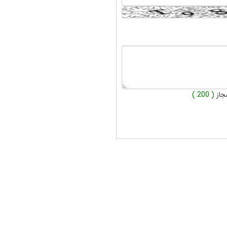
جاز
( 200 )