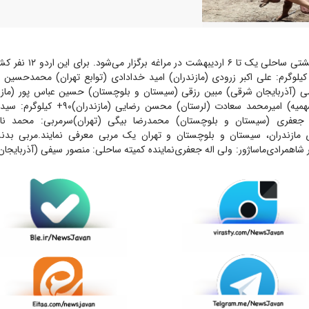
اردوی تیم ملی کشتی ساحلی یک تا 
می (آذربایجان شرقی) مبین رزقی (سیستان و بلوچستان) حسین عباس پور (مازن
میه) امیرمحمد سعادت (لرستان) محسن رضایی (مازندران)
۹۰+ کیلوگرم: سی
ن جعفری (سیستان و بلوچستان) محمدرضا بیگی (تهران)
سرمربی: محمد نا
ی مازندران، سیستان و بلوچستان و تهران یک مربی معرفی نمایند.
مربی بدن
ر شاهمرادی
ماساژور: ولی اله جعفری
نماینده کمیته ساحلی: منصور سیفی (آذربایجا