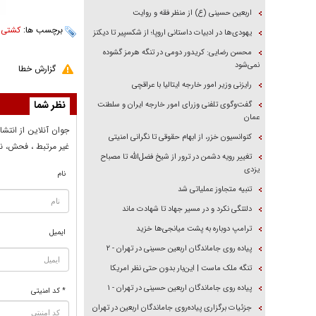
اربعین حسینی (ع) از منظر فقه و روایت
برچسب ها:
کشتی 
یهودی‌ها در ادبیات داستانی اروپا؛ از شکسپیر تا دیکنز
محسن رضایی: کریدور دومی در تنگه هرمز گشوده
نمی‌شود
گزارش خطا
رایزنی وزیر امور خارجه ایتالیا با عراقچی
نظر شما
گفت‌وگوی تلفنی وزرای امور خارجه ایران و سلطنت
عمان
جوان آنلاين از انتشا
کنوانسیون خزر، از ابهام حقوقی تا نگرانی امنیتی
غير مرتبط ، فحش، نا
تغییر رویه دشمن در ترور از شیخ فضل‌الله تا مصباح
یزدی
نام
تنبیه متجاوز عملیاتی شد
دلتنگی نکرد و در مسیر جهاد تا شهادت ماند
ترامپ دوباره به پشت میانجی‌ها خزید
ایمیل
پیاده روی جاماندگان اربعین حسینی در تهران - ۲
تنگه ملک ماست | این‌بار بدون حتی نظر امریکا
پیاده روی جاماندگان اربعین حسینی در تهران - ۱
* کد امنیتی
جزئیات برگزاری پیاده‌روی جاماندگان اربعین در تهران