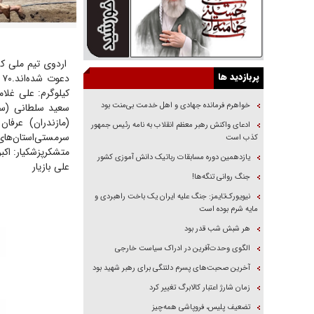
پربازدید ها
دعوت شده‌اند.
۷۰ کیلوگرم: علی اکبر زرودی (مازندران) امید خدادادی (توابع تهران) محمدحسین طلایی (سهمیه)
کیلوگرم: علی غلا
خواهرم فرمانده جهادی و اهل خدمت بی‌منت بود
سعید سلطانی (سه
(مازندران) عرفا
ادعای واکنش رهبر معظم انقلاب به نامه رئیس جمهور
سرمستی
استان‌ها
کذب است
متشکر
پزشکیار: اکب
یازدهمین دوره مسابقات رباتیک دانش آموزی کشور
علی بازیار
جنگ روانی تنگه‌ها!
نیویورک‌تایمز: جنگ علیه ایران یک باخت راهبردی و
مایه شرم بوده است
هر شبش شب قدر بود
الگوی وحدت‌آفرین در ادراک سیاست خارجی
آخرین صحبت‌های پسرم دلتنگی برای رهبر شهید بود
زمان شارژ اعتبار کالابرگ تغییر کرد
تضعیف پلیس، فروپاشی همه‌چیز