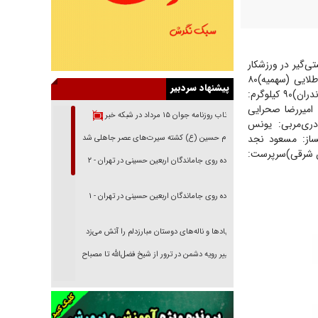
۶ اردیبهشت در مراغه برگزار می‌شود. برای این اردو ۱۲ نفر کشتی‌گیر در ورزشکار
۸۰
پیشنهاد سردبیر
دران)
۹۰ کیلوگرم:
د امیررضا صحرایی
بازتاب روزنامه جوان ۱۵ مرداد در شبکه خبر
دری
مربی: یونس
ساز: مسعود نجد
امام حسین (ع) کشته سیرت‌های عصر جاهلی شد
ن شرقی)
سرپرست:
پیاده روی جاماندگان اربعین حسینی در تهران - ۲
پیاده روی جاماندگان اربعین حسینی در تهران - ۱
فریاد‌ها و ناله‌های دوستان مبارزدلم را آتش می‌زد
تغییر رویه دشمن در ترور از شیخ فضل‌الله تا مصباح
یزدی
خرید قسطی اولش خنده و آخرش گریه است!
فوتبال و آن «بالا»!